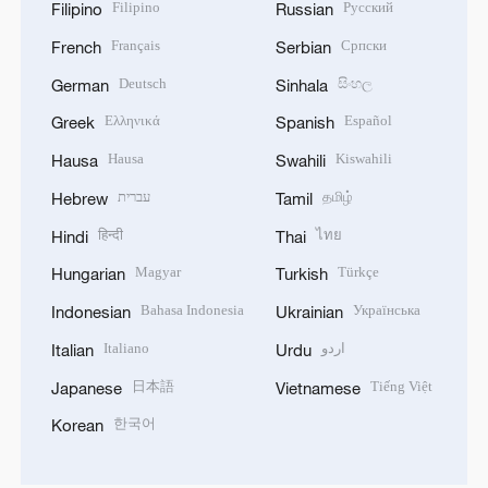
Filipino
Русский
Filipino
Russian
Français
Српски
French
Serbian
Deutsch
සිංහල
German
Sinhala
Ελληνικά
Español
Greek
Spanish
Hausa
Kiswahili
Hausa
Swahili
עברית
தமிழ்
Hebrew
Tamil
हिन्दी
ไทย
Hindi
Thai
Magyar
Türkçe
Hungarian
Turkish
Bahasa Indonesia
Українська
Indonesian
Ukrainian
Italiano
اردو
Italian
Urdu
日本語
Tiếng Việt
Japanese
Vietnamese
한국어
Korean