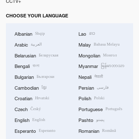
CCTV+
CHOOSE YOUR LANGUAGE
Shqip
ລາວ
Albanian
Lao
العربية
Bahasa Melayu
Arabic
Malay
Беларуская
Монгол
Belarusian
Mongolian
বাংলা
မြန်မာဘာသာ
Bengali
Myanmar
Български
नेपाली
Bulgarian
Nepali
ខ្មែរ
فارسی
Cambodian
Persian
Hrvatski
Polski
Croatian
Polish
Český
Português
Czech
Portuguese
English
پښتو
English
Pashto
Esperanto
Română
Esperanto
Romanian