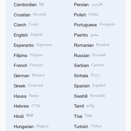
ខ្មែរ
فارسی
Cambodian
Persian
Hrvatski
Polski
Croatian
Polish
Český
Português
Czech
Portuguese
English
پښتو
English
Pashto
Esperanto
Română
Esperanto
Romanian
Filipino
Русский
Filipino
Russian
Français
Српски
French
Serbian
Deutsch
සිංහල
German
Sinhala
Ελληνικά
Español
Greek
Spanish
Hausa
Kiswahili
Hausa
Swahili
עברית
தமிழ்
Hebrew
Tamil
हिन्दी
ไทย
Hindi
Thai
Magyar
Türkçe
Hungarian
Turkish