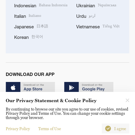
Bahasa Indonesia
Українська
Indonesian
Ukrainian
Italiano
اردو
Italian
Urdu
日本語
Tiếng Việt
Japanese
Vietnamese
한국어
Korean
DOWNLOAD OUR APP
Our Privacy Statement & Cookie Policy
By continuing to browse our site you agree to our use of cookies, revised
Privacy Policy and Terms of Use. You can change your cookie settings
through your browser.
© China Radio International.CRI. All Rights Reserved. 16A
Shijingshan Road, Beijing, China. 100040
Privacy Policy
Terms of Use
I agree