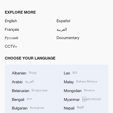
EXPLORE MORE
English
Español
Français
العربية
Русский
Documentary
CCTV+
CHOOSE YOUR LANGUAGE
Shqip
ລາວ
Albanian
Lao
العربية
Bahasa Melayu
Arabic
Malay
Беларуская
Монгол
Belarusian
Mongolian
বাংলা
မြန်မာဘာသာ
Bengali
Myanmar
Български
नेपाली
Bulgarian
Nepali