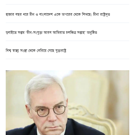
হাজার বছর ধরে চীন ও বাংলাদেশ একে অপরের থেকে শিখছে: চীনা রাষ্ট্রদূত
দুবাইতে সপ্তম ‘চীন-সংযুক্ত আরব আমিরাত চলচ্চিত্র সপ্তাহ’ অনুষ্ঠিত
বিশ্ব স্বাস্থ্য সংস্থা থেকে বেরিয়ে গেছে যুক্তরাষ্ট্র