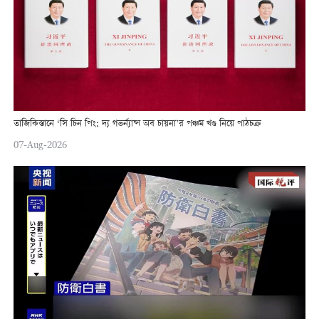
তাজিকিস্তানে ‘সি চিন পিং: দ্য গভর্ন্যান্স অব চায়না’র পঞ্চম খণ্ড নিয়ে পাঠচক্র
07-Aug-2026