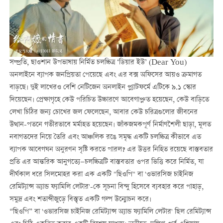
সম্প্রতি, ছাওশান উপভাষায় নির্মিত চলচ্চিত্র ‘ডিয়ার ইউ’ (Dear You)
অনলাইনে ব্যাপক জনপ্রিয়তা পেয়েছে এবং এর বক্স অফিসের আয়ও ক্রমাগত
বাড়ছে। দুই লাখেরও বেশি নেটিজেন অনলাইন প্ল্যাটফর্মে এটিকে ৯.১ স্কোর
দিয়েছেন। প্রেক্ষাগৃহে কেউ পরিচিত উচ্চারণে আবেগাপ্লুত হয়েছেন, কেউ বাড়িতে
লেখা চিঠির জন্য চোখের জল ফেলেছেন, আবার কেউ চরিত্রগুলোর জীবনের
উত্থান-পতনে গভীরভাবে মর্মাহত হয়েছেন। জাঁকজমকপূর্ণ নির্মাণশৈলী ছাড়া, মূলত
নবাগতদের নিয়ে তৈরি এবং আঞ্চলিক রঙে সমৃদ্ধ একটি চলচ্চিত্র কীভাবে এত
ব্যাপক আবেগঘন অনুরণন সৃষ্টি করতে পারল? এর উত্তর নিহিত রয়েছে বাস্তবতার
প্রতি এর আন্তরিক আনুগত্যে—চলচ্চিত্রটি বাস্তবতার ওপর ভিত্তি করে নির্মিত, যা
দীর্ঘকাল ধরে সিলমোহর করা এক একটি "ছিওপি" বা 'ওভারসিজ চাইনিজ
রেমিট্যান্স অ্যান্ড ফ্যামিলি লেটার'-কে সূচনা বিন্দু হিসেবে ব্যবহার করে পাহাড়,
সমুদ্র এবং শতাব্দীজুড়ে বিস্তৃত একটি গল্প উন্মোচন করে।
“ছিওপি” বা 'ওভারসিজ চাইনিজ রেমিট্যান্স অ্যান্ড ফ্যামিলি লেটার' ছিল রেমিট্যান্স