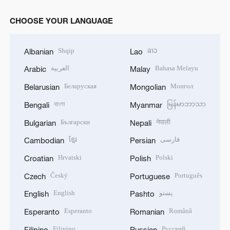
CHOOSE YOUR LANGUAGE
Shqip
ລາວ
Albanian
Lao
العربية
Bahasa Melayu
Arabic
Malay
Беларуская
Монгол
Belarusian
Mongolian
বাংলা
မြန်မာဘာသာ
Bengali
Myanmar
Български
नेपाली
Bulgarian
Nepali
ខ្មែរ
فارسی
Cambodian
Persian
Hrvatski
Polski
Croatian
Polish
Český
Português
Czech
Portuguese
English
پښتو
English
Pashto
Esperanto
Română
Esperanto
Romanian
Filipino
Русский
Filipino
Russian