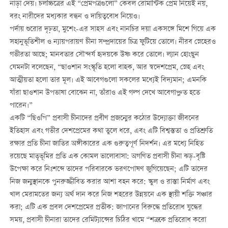
নাড়া দেয়। চলচ্চিত্রের এই “প্রেমপত্রগুলো” কেবল রোমান্টিক প্রেম নিয়েই নয়,
বরং নারীদের মধ্যকার বন্ধন ও দায়িত্ববোধ নিয়েও।
পর্দায় শুরোর দৃঢ়তা, মুশেং-এর সাহস এবং নানচির দয়া একসঙ্গে মিশে গিয়ে এক
সহানুভূতিশীল ও ন্যায়পরায়ণ চীনা সম্প্রদায়ের চিত্র ফুটিয়ে তোলে। নীরব স্নেহেরও
গভীরতা আছে; মানবতার সৌন্দর্য হৃদয়কে উষ্ণ করে তোলে। ল্যান হোংছুন
যেমনটা বলেছেন, “ছাওশান সংস্কৃতি হলো বাহক, আর স্বদেশপ্রেম, স্নেহ এবং
আত্মীয়তা হলো তার মূল। এই আবেগগুলো সকলের মধ্যেই বিদ্যমান; এমনকি
যাঁরা ছাওশান উপভাষা বোঝেন না, তাঁরাও এই গল্প দেখে আবেগাপ্লুত হতে
পারেন।”
একটি “ছিওপি” প্রবাসী চীনাদের প্রবীণ প্রজন্মের কঠোর উদ্যোক্তা জীবনের
ইতিহাস এবং গভীর দেশপ্রেমের কথা তুলে ধরে, এবং এটি বিশ্বস্ততা ও প্রতিশ্রুতি
রক্ষার প্রতি চীনা জাতির অঙ্গীকারের এক গুরুত্বপূর্ণ নিদর্শন। এর মধ্যে নিহিত
রয়েছে মাতৃভূমির প্রতি এক কোমল ভালোবাসা: অগণিত প্রবাসী চীনা ঝড়-বৃষ্টি
উপেক্ষা করে নিঃশব্দে তাদের পরিবারকে ভরণপোষণ জুগিয়েছেন; এটি তাদের
নিজ জন্মস্থানকে পুনরুজ্জীবিত করার আশা বহন করে: স্কুল ও রাস্তা নির্মাণ এবং
খাল মেরামতের জন্য অর্থ দান করে নিজ শহরের উন্নয়নে এক স্থায়ী শক্তি সঞ্চার
করা; এটি এক প্রবল দেশপ্রেমের প্রতীক: জাপানের বিরুদ্ধে প্রতিরোধ যুদ্ধের
সময়, প্রবাসী চীনারা তাদের রেমিট্যান্সের চিঠির খামে “শত্রুকে প্রতিরোধ করো