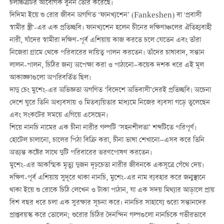
চলচ্চিত্রটির আবেগিক বুনন তৈরি করেছে।
দিদিমা ইয়ে শু রোর জীবন অগণিত ‘ফানখ্যশেন’ (Fankeshen) বা 'প্রবাসী
স্বামীর স্ত্রী'-এর এক প্রতিচ্ছবি। ফানখ্যশেন হলেন চীনের দক্ষিণাঞ্চলের ঐতিহ্যবাহী
নারী, যাঁদের স্বামীরা দক্ষিণ-পূর্ব এশিয়ায় কাজ করতে চলে যেতেন এবং তাঁরা
নিজেরা গ্রামে থেকে পরিবারের দায়িত্ব পালন করতেন। তাঁদের চাষাবাদ, সন্তান
লালন-পালন, চিঠির জন্য অপেক্ষা করা ও পাঠানো—কয়েক দশক ধরে এই মূল
আকাঙ্ক্ষাগুলো অপরিবর্তিত ছিল।
দাদু চেং মুশেং-এর অভিজ্ঞতা অগণিত ‘বিদেশে অভিবাসী’দেরই প্রতিচ্ছবি। অচেনা
দেশে ঘুরে তিনি অধ্যবসায় ও মিতব্যয়িতার মাধ্যমে নিজের ব্যবসা গড়ে তুলেছেন
এবং সংকটের সময়ে এগিয়ে এসেছেন।
শিয়ে নানচি নামের এক চীনা নারীর গল্পটি ‘সহনশীলতা’ শব্দটিতে পরিপূর্ণ।
হোটেল চালানো, চালের পিঠা বিক্রি করা, চীনা ভাষা শেখানো—এসব করে তিনি
অত্যন্ত কষ্টের সাথে দুটি পরিবারের ভরণপোষণ করতেন।
মুশেং-এর আকস্মিক মৃত্যু দুজন দৃঢ়চেতা নারীর জীবনকে একসূত্রে গেঁথে দেয়।
দক্ষিণ-পূর্ব এশিয়ায় সুদূরে থাকা নানচি, মুশেং-এর নাম ব্যবহার করে জন্মস্থানে
থাকা ইয়ে শু রোকে চিঠি লেখেন ও টাকা পাঠান, যা এক সদয় মিথ্যার আড়ালে প্রায়
বিশ বছর ধরে চলা এক সুরক্ষার সূচনা করে। নানচির সাহায্যে শুরো সন্তানদের
প্রাপ্তবয়স্ক করে তোলেন; শুরোর চিঠির দৈনন্দিন গল্পগুলো নানচিকে গভীরভাবে