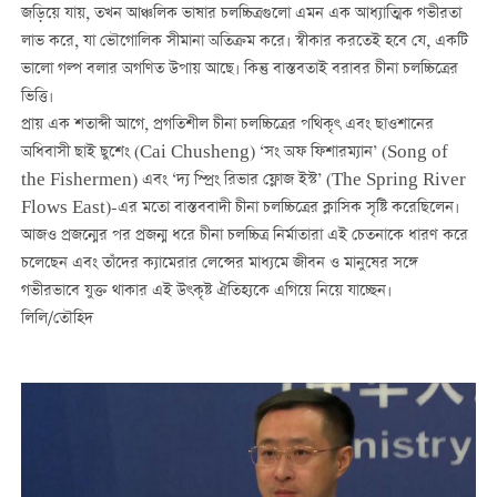
জড়িয়ে যায়, তখন আঞ্চলিক ভাষার চলচ্চিত্রগুলো এমন এক আধ্যাত্মিক গভীরতা
লাভ করে, যা ভৌগোলিক সীমানা অতিক্রম করে। স্বীকার করতেই হবে যে, একটি
ভালো গল্প বলার অগণিত উপায় আছে। কিন্তু বাস্তবতাই বরাবর চীনা চলচ্চিত্রের
ভিত্তি।
প্রায় এক শতাব্দী আগে, প্রগতিশীল চীনা চলচ্চিত্রের পথিকৃৎ এবং ছাওশানের
অধিবাসী ছাই ছুশেং (Cai Chusheng) ‘সং অফ ফিশারম্যান’ (Song of
the Fishermen) এবং ‘দ্য স্প্রিং রিভার ফ্লোজ ইস্ট’ (The Spring River
Flows East)-এর মতো বাস্তববাদী চীনা চলচ্চিত্রের ক্লাসিক সৃষ্টি করেছিলেন।
আজও প্রজন্মের পর প্রজন্ম ধরে চীনা চলচ্চিত্র নির্মাতারা এই চেতনাকে ধারণ করে
চলেছেন এবং তাঁদের ক্যামেরার লেন্সের মাধ্যমে জীবন ও মানুষের সঙ্গে
গভীরভাবে যুক্ত থাকার এই উৎকৃষ্ট ঐতিহ্যকে এগিয়ে নিয়ে যাচ্ছেন।
লিলি/তৌহিদ