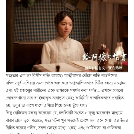
সত্যতার এক অপরিসীম শক্তি রয়েছে। আত্মীয়দের খোঁজে নাতি-নাতনিদের
দক্ষিণ-পূর্ব এশিয়ায় ভ্রমণ থেকে শুরু করে অপ্রত্যাশিতভাবে চিঠির রহস্য উন্মোচন
এবং দুই প্রজন্মের নারীদের একে অপরকে সমর্থন করা পর্যন্ত... এখানে কোনো
লোকদেখানো ভাব বা ইচ্ছাকৃত ভাবালুতা নেই; কাহিনিটি স্বাভাবিকভাবে প্রবাহিত
হয়, তবুও তা ধাপে ধাপে এগিয়ে গিয়ে হৃদয় ছুঁয়ে যায়।
কিছু নেটিজেন মন্তব্য করেছেন যে, চলচ্চিত্রটি সংযত ও সূক্ষ্ম আবেগের মাধ্যমে
বাস্তবতাকে তুলে ধরেছে; সত্য ঘটনা খুব সহজেই চোখে জল এনে দেয়। এর উত্তর
নিহিত রয়েছে গভীর, সরল স্নেহের মধ্যে—‘স্নেহ’ এবং ‘ধার্মিকতা’ বা নৈতিকতা