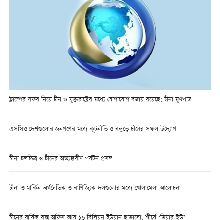
ট্রাম্পের সফর নিয়ে চীন ও যুক্তরাষ্ট্রের মধ্যে যোগাযোগ বজায় রয়েছে: চীনা মুখপাত্র
এসসিও দেশগুলোর জনগণের মধ্যে কূটনীতি ও বন্ধুত্বে চীনের সফল উদ্যোগ
চীনা চলচ্চিত্র ও চীনের অভ্যন্তরীণ পর্যটন প্রসঙ্গ
চীনা ও মার্কিন অর্থনৈতিক ও বাণিজ্যিক দলগুলোর মধ্যে খোলামেলা আলোচনা
চীনের বার্ষিক বক্স অফিস আয় ১৬ বিলিয়ন ইউয়ান ছাড়ালো, শীর্ষে ‘ডিয়ার ইউ’