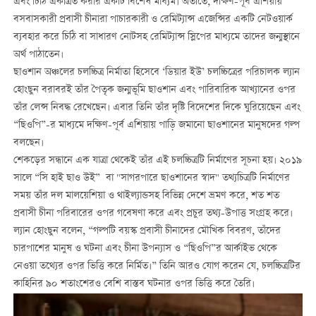
এবং চিঠি একত্রিত করার একটি বিশেষ মাধ্যম। অতীতে, দক্ষিণ-পূর্ব এশিয়ায়
বসবাসকারী প্রবাসী চীনারা পাচারকারী ও রেমিট্যান্স এজেন্সির একটি নেটওয়ার্ক
ব্যবহার করে চিঠি বা সাধারণ নোটসহ রেমিট্যান্স স্লিপের মাধ্যমে তাদের জন্মস্থানে
অর্থ পাঠাতেন।
ছাওশান অঞ্চলের চলচ্চিত্র নির্মাতা হিসেবে ‘ডিয়ার ইউ’ চলচ্চিত্রের পরিচালক ল্যান
হোংছুন বরাবরই তাঁর পৈতৃক জন্মভূমি ছাওশান এবং পারিবারিক আখ্যানের ওপর
তাঁর লেন্স নিবদ্ধ রেখেছেন। এবার তিনি তাঁর দৃষ্টি বিদেশের দিকে ঘুরিয়েছেন এবং
“ছিওপি”-র মাধ্যমে দক্ষিণ-পূর্ব এশিয়ায় পাড়ি জমানো ছাওশানের মানুষদের গল্প
বলছেন।
শেকড়ের সন্ধানে এক যাত্রা থেকেই তাঁর এই চলচ্চিত্রটি নির্মাণের সূচনা হয়। ২০১৯
সালে “সি হাই ছাও উই” বা "সাগরপারে ছাওশানের স্বাদ" তথ্যচিত্রটি নির্মাণের
সময় তাঁর দল মালয়েশিয়া ও থাইল্যান্ডসহ বিভিন্ন দেশে ভ্রমণ করে, শত শত
প্রবাসী চীনা পরিবারের ওপর গবেষণা করে এবং প্রচুর তথ্য-উপাত্ত সংগ্রহ করে।
ল্যান হোংছুন বলেন, “গল্পটি বয়স্ক প্রবাসী চীনাদের মৌখিক বিবরণ, তাঁদের
চারপাশের মানুষ ও ঘটনা এবং চীনা উপন্যাস ও “ছিওপি”র আর্কাইভ থেকে
নেওয়া তথ্যের ওপর ভিত্তি করে নির্মিত।” তিনি আরও যোগ করেন যে, চলচ্চিত্রটির
কাহিনির ৯০ শতাংশেরও বেশি বাস্তব ঘটনার ওপর ভিত্তি করে তৈরি।