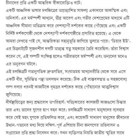
চীনাদের প্রতি একটি আন্তরিক স্বীকারোক্তিও বটে।
একটি আঞ্চলিক ভাষার চলচ্চিত্রের অপ্রত্যাশিত সাফল্য একাধারে আকস্মিক এবং
অনিবার্য। এর মর্মস্পর্শী আখ্যান, তীব্র আবেগ এবং গভীর দেশপ্রেমের মাধ্যমে এটি
আঞ্চলিক সীমানা অতিক্রম করে দেশব্যাপী দর্শকের কাছে পৌঁছেছে এবং একটি
নির্দিষ্ট দর্শকগোষ্ঠী থেকে দেশব্যাপী দর্শকগোষ্ঠীতে প্রসারিত হয়েছে। এ থেকে
আমরা দেখতে পাই যে, আন্তরিকতা সহানুভূতি জাগিয়ে তুলতে পারে। ‘ডিয়ার ইউ’-
এর চিত্রনাট্যটি সৃজনশীল দলটি অত্যন্ত যত্ন সহকারে তৈরি করেছিল। তাঁরা বিশ্বাস
করেন যে, এই গল্পটি সংক্ষিপ্ত হলেও গভীরভাবে মর্মস্পর্শী এবং অন্যদের মনেও
এর অনুরণন ঘটবে।
এই চলচ্চিত্রটি গতানুগতিক দ্রুতগতির, সংঘাতময় আখ্যানরীতি থেকে সরে এসে
একটি ধীর, সুচিন্তিত পন্থা অবলম্বন করেছে। ঠিক এই বাস্তবসম্মত ও সহজবোধ্য
গল্প বলার ধরনই কাজটিকে বৃহত্তর দর্শকের কাছে পৌঁছানোর আত্মবিশ্বাস
জুগিয়েছে।
দীর্ঘস্থায়িত্বের জন্য শ্রদ্ধাবোধ অপরিহার্য। সত্যিকারের কালজয়ী কাজগুলো চিন্তার
ভার এবং তাদের যুগের ছাপ বহন করে। চলচ্চিত্রটি সাধারণ মানুষদের ব্যবহার
করে সেই মহৎ যুগকে প্রতিফলিত করে, এবং কয়েকটি সাধারণ মানুষের জীবনের
উত্থান-পতনের মধ্য দিয়ে দক্ষিণ-পূর্ব এশিয়ায় চীনা জনগণের অভিবাসন ও
সংগ্রামের প্রতি শ্রদ্ধা নিবেদন করে। যখন ব্যক্তিগত নিয়তি জাতীয় স্মৃতির সাথে