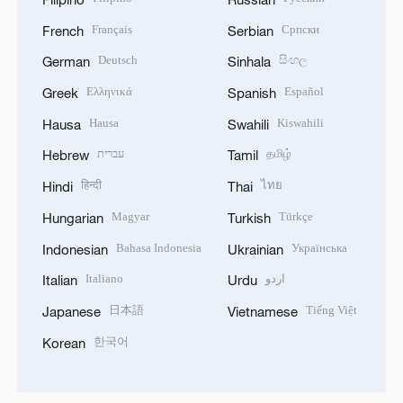
Français
Српски
French
Serbian
Deutsch
සිංහල
German
Sinhala
Ελληνικά
Español
Greek
Spanish
Hausa
Kiswahili
Hausa
Swahili
עברית
தமிழ்
Hebrew
Tamil
हिन्दी
ไทย
Hindi
Thai
Magyar
Türkçe
Hungarian
Turkish
Bahasa Indonesia
Українська
Indonesian
Ukrainian
Italiano
اردو
Italian
Urdu
日本語
Tiếng Việt
Japanese
Vietnamese
한국어
Korean