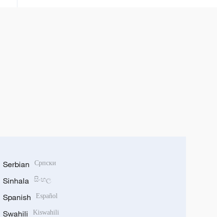
Serbian
Српски
Sinhala
සිංහල
Spanish
Español
Swahili
Kiswahili