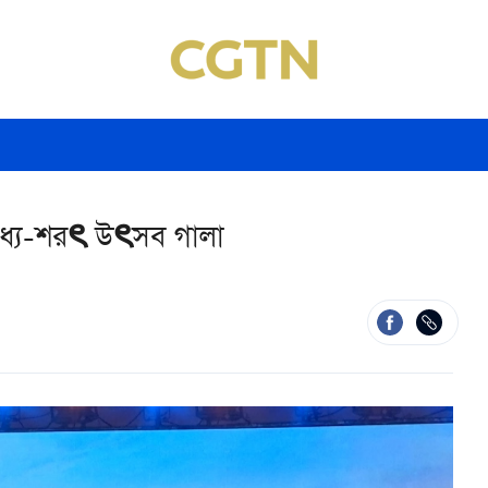
মধ্য-শরৎ উৎসব গালা