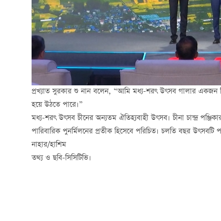
প্রখ্যাত সুরকার
শু নান বলেন
, “আমি মধ্য-শরৎ উৎসব গালার একজন নিয়
হয়ে উঠতে পারে।”
মধ্য-শরৎ উৎসব চীনের অন্যতম ঐতিহ্যবাহী উৎসব। চীনা চান্দ্র পঞ্জ
পারিবারিক পুনর্মিলনের প্রতীক হিসেবে পরিচিত। চলতি বছর উৎসবটি প
নাহার/হাশিম
তথ্য ও ছবি-সিসিটিভি।