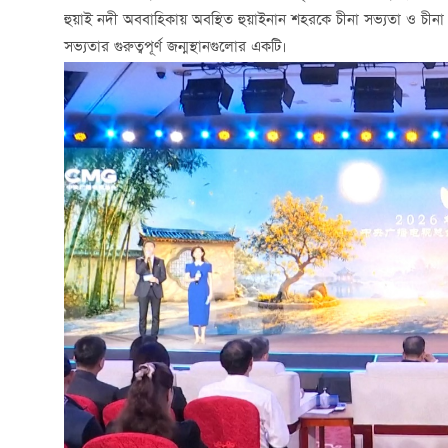
হুয়াই নদী অববাহিকায় অবস্থিত হুয়াইনান শহরকে চীনা সভ্যতা ও চীন
সভ্যতার গুরুত্বপূর্ণ জন্মস্থানগুলোর একটি।