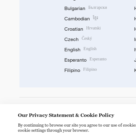
Bulgarian
Български
Cambodian
ខ្មែរ
Croatian
Hrvatski
Czech
Český
English
English
Esperanto
Esperanto
Filipino
Filipino
DOWNLOAD OUR APP
Our Privacy Statement & Cookie Policy
By continuing to browse our site you agree to our use of cooki
cookie settings through your browser.