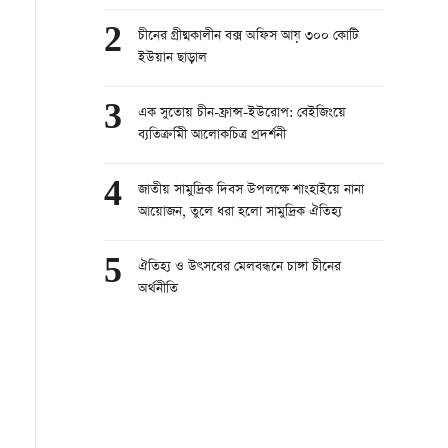
2
চীনের গ্রীষ্মকালীন বক্স অফিস আয় ৩০০ কোটি
ইউয়ান ছাড়াল
3
এক সুতোয় চীন-ফ্রান্স-ইউরোপ: বেইজিংয়ে
ব্যতিক্রমীি আলোকচিত্র প্রদর্শনী
4
জাতীয় সামুদ্রিক দিবস উপলক্ষে শাংহাইয়ে নানা
আয়োজন, তুলে ধরা হলো সামুদ্রিক ঐতিহ্য
5
ঐতিহ্য ও উৎসবের মেলবন্ধনে চাঙ্গা চীনের
অর্থনীতি