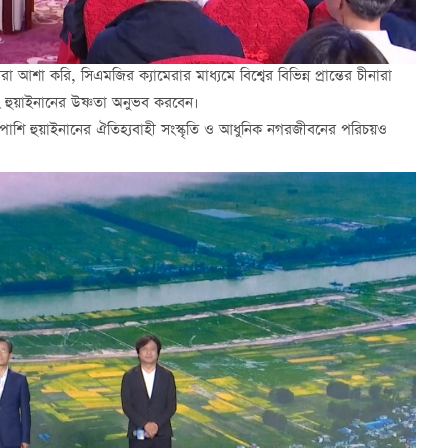
শা করি, সিএমজির ক্যামেরার মাধ্যমে বিশ্বের বিভিন্ন প্রান্তের চীনারা
 হুয়াইনানের উষ্ণতা অনুভব করবেন।
পাশি হুয়াইনানের ঐতিহ্যবাহী সংস্কৃতি ও আধুনিক নগরজীবনের পরিচয়ও