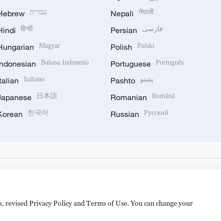
Hebrew
עברית
Nepali
नेपाली
Hindi
हिन्दी
Persian
فارسی
Hungarian
Magyar
Polish
Polski
Indonesian
Bahasa Indonesia
Portuguese
Português
Italian
Italiano
Pashto
پښتو
Japanese
日本語
Romanian
Română
Korean
한국어
Russian
Русский
es, revised Privacy Policy and Terms of Use. You can change your