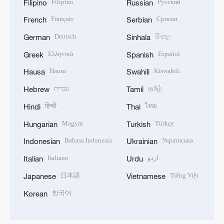
Filipino
Русский
Filipino
Russian
Français
Српски
French
Serbian
Deutsch
සිංහල
German
Sinhala
Ελληνικά
Español
Greek
Spanish
Hausa
Kiswahili
Hausa
Swahili
עברית
தமிழ்
Hebrew
Tamil
हिन्दी
ไทย
Hindi
Thai
Magyar
Türkçe
Hungarian
Turkish
Bahasa Indonesia
Українська
Indonesian
Ukrainian
Italiano
اردو
Italian
Urdu
日本語
Tiếng Việt
Japanese
Vietnamese
한국어
Korean