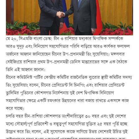
মে ২০, সিএমজি বাংলা ডেস্ক: চীন ও রাশিয়ার মধ্যকার দ্বিপাক্ষিক সম্পর্ককে
আরও সুদৃঢ় এবং বিনিয়োগ সহযোগিতার পরিধি বাড়িয়ে আরও কার্যকর ফলাফল
অর্জনের আহ্বান জানিয়েছেন চীনের উপ-প্রধানমন্ত্রী তিং সুয়েসিয়াং। মঙ্গলবার
বেইজিংয়ে রাশিয়ার প্রথম উপ-প্রধানমন্ত্রী ডেনিস মান্তুরোভের সঙ্গে এক বৈঠকে
তিনি এই আহ্বান জানান।
চীনের কমিউনিস্ট পার্টির কেন্দ্রীয় কমিটির রাজনৈতিক ব্যুরোর স্থায়ী কমিটির সদস্য
তিং সুয়েসিয়াং বলেন, চীনের প্রেসিডেন্ট সি চিনপিং এবং রাশিয়ার প্রেসিডেন্ট
ভ্লাদিমির পুতিনের কৌশলগত নির্দেশনায় দুই দেশ দ্বিপাক্ষিক বিনিয়োগ
সহযোগিতার ক্ষেত্রে একটি চমৎকার উন্নয়নের ধারা বজায় রাখতে একসঙ্গে কাজ
করে যাচ্ছে।
চলতি বছর চীন-রাশিয়া কৌশলগত অংশীদারিত্বের ৩০ বছর এবং দুই দেশের
মধ্যে সৌহার্দ্যপূর্ণ প্রতিবেশী ও বন্ধুত্বপূর্ণ সহযোগিতা চুক্তির ২৫ বছর পূর্তি হচ্ছে
উল্লেখ করে তিং বলেন, এই সুযোগকে কাজে লাগিয়ে উভয় দেশেরই উচিত দুই