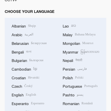
CHOOSE YOUR LANGUAGE
Shqip
ລາວ
Albanian
Lao
العربية
Bahasa Melayu
Arabic
Malay
Беларуская
Монгол
Belarusian
Mongolian
বাংলা
မြန်မာဘာသာ
Bengali
Myanmar
Български
नेपाली
Bulgarian
Nepali
ខ្មែរ
فارسی
Cambodian
Persian
Hrvatski
Polski
Croatian
Polish
Český
Português
Czech
Portuguese
English
پښتو
English
Pashto
Esperanto
Română
Esperanto
Romanian