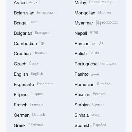
العربية
Bahasa Melayu
Arabic
Malay
Беларуская
Монгол
Belarusian
Mongolian
বাংলা
မြန်မာဘာသာ
Bengali
Myanmar
Български
नेपाली
Bulgarian
Nepali
ខ្មែរ
فارسی
Cambodian
Persian
Hrvatski
Polski
Croatian
Polish
Český
Português
Czech
Portuguese
English
پښتو
English
Pashto
Esperanto
Română
Esperanto
Romanian
Filipino
Русский
Filipino
Russian
Français
Српски
French
Serbian
Deutsch
සිංහල
German
Sinhala
Ελληνικά
Español
Greek
Spanish