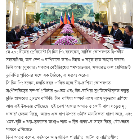
মে ২০: চীনের প্রেসিডেন্ট সি চিন পিং বলেছেন, সার্বিক কৌশলগত দ্বিপক্ষীয়
সহযোগিতা, তার দেশ ও রাশিয়াকে আরও উন্নত ও সমৃদ্ধ হতে সাহায্য করবে।
তিনি আজ (বুধবার) সকালে বেইজিংয়ের গণমহাভবনে, সফররত রুশ প্রেসিডেন্ট
ভ্লাদিমির পুতিনের সঙ্গে এক বৈঠকে, এ মন্তব্য করেন।
সি চিন পিং বলেন, চলতি বছর পালিত হচ্ছে চীন-রাশিয়া কৌশলগত
অংশীদারিত্বের সম্পর্ক প্রতিষ্ঠার ৩০তম এবং চীন-রাশিয়া সুপ্রতিবেশীসূলভ বন্ধুত্ব
চুক্তি স্বাক্ষরের ২৫তম বার্ষিকী। চীন-রাশিয়া সম্পর্ক ধাপে ধাপে দৃঢ়ভাবে এগিয়ে
আজ এই উচ্চতায় পৌঁছেছে। দুই দেশ ‘হাজার আঘাত ও কোটি বাধা সত্ত্বেও দৃঢ়
থাকার’ চেতনা নিয়ে, ‘আরও এক ধাপ উপরে ওঠা’র মানসিকতা ধারণ করে, এবং
‘মেঘ-বৃষ্টি ও ঝড়-তুফানের মধ্যেও শান্ত ও স্থির থাকা’-র সাহস নিয়ে, যৌথভাবে
সামনে এগিয়েছে।
তিনি আরও বলেন, বর্তমানে আন্তর্জাতিক পরিস্থিতি জটিল ও অস্থিতিশীল;