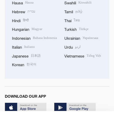
Hausa
Kiswahili
Hausa
Swahili
עברית
தமிழ்
Hebrew
Tamil
हिन्दी
ไทย
Hindi
Thai
Magyar
Türkçe
Hungarian
Turkish
Bahasa Indonesia
Українська
Indonesian
Ukrainian
Italiano
اردو
Italian
Urdu
日本語
Tiếng Việt
Japanese
Vietnamese
한국어
Korean
DOWNLOAD OUR APP