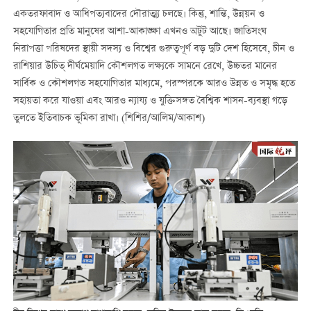
একতরফাবাদ ও আধিপত্যবাদের দৌরাত্ম্য চলছে। কিন্তু, শান্তি, উন্নয়ন ও
সহযোগিতার প্রতি মানুষের আশা-আকাঙ্ক্ষা এখনও অটুট আছে। জাতিসংঘ
নিরাপত্তা পরিষদের স্থায়ী সদস্য ও বিশ্বের গুরুত্বপূর্ণ বড় দুটি দেশ হিসেবে, চীন ও
রাশিয়ার উচিত্ দীর্ঘমেয়াদি কৌশলগত লক্ষ্যকে সামনে রেখে, উচ্চতর মানের
সার্বিক ও কৌশলগত সহযোগিতার মাধ্যমে, পরস্পরকে আরও উন্নত ও সমৃদ্ধ হতে
সহায়তা করে যাওয়া এবং আরও ন্যায্য ও যুক্তিসঙ্গত বৈশ্বিক শাসন-ব্যবস্থা গড়ে
তুলতে ইতিবাচক ভূমিকা রাখা। (শিশির/আলিম/আকাশ)