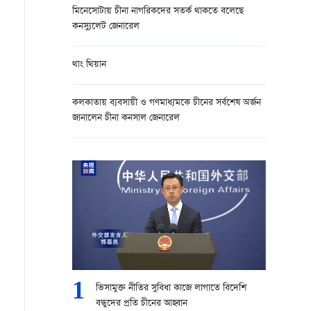
মিনেসোটায় চীনা নাগরিকদের সতর্ক থাকতে বলেছে
কনস্যুলেট জেনারেল
থাং থিয়ান
কলকাতায় ব্যবসায়ী ও গণমাধ্যমকে চীনের সর্বশেষ অর্জন
জানালেন চীনা কনসাল জেনারেল
1
ভিসামুক্ত নীতির সুবিধা কাজে লাগাতে বিদেশি
বন্ধুদের প্রতি চীনের আহ্বান