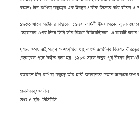
করেন। চীন-রাশিয়া বন্ধুত্বের এক উজ্জ্বল প্রতীক হিসেবে তাঁর জীবন ও স
১৯৩৩ সালে অক্টোবর বিপ্লবের ১৬তম বার্ষিকী উদযাপনের কুচকাওয়াজে
স্কোয়ারের ওপর দিয়ে তিনি তাঁর বিমান উড়িয়েছিলেন—এ কাজটি করার
যুদ্ধের সময় এই মহান দেশপ্রেমিক থাং নাৎসি জার্মানির বিরুদ্ধে বীর
জেনারেল পদে উন্নীত করা হয়। ১৯৮৩ সালে উত্তর-পূর্ব চীনের লিয়া
বর্তমানে চীন-রাশিয়া বন্ধুত্বে তাঁর স্থায়ী অবদানকে সম্মান জানাতে 
জেনিফার/ সাকিব
তথ্য ও ছবি: সিসিটিভি