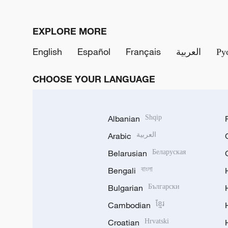
EXPLORE MORE
English
Español
Français
العربية
Ру
CHOOSE YOUR LANGUAGE
Albanian
Shqip
Arabic
العربية
Belarusian
Беларуская
Bengali
বাংলা
Bulgarian
Български
Cambodian
ខ្មែរ
Croatian
Hrvatski