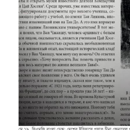
মে ১৯, সিএমজি বাংলা ডেস্ক: দেশের ইতিহাসে প্রয়াত চীনা জেনারেল থা