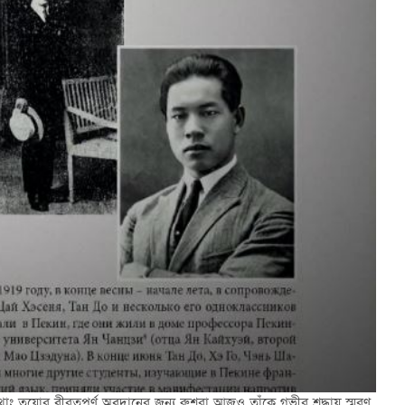
ং তুয়োর বীরত্বপূর্ণ অবদানের জন্য রুশরা আজও তাঁকে গভীর শ্রদ্ধায় স্মরণ