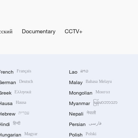
сский
Documentary
CCTV+
French
Français
Lao
ລາວ
German
Deutsch
Malay
Bahasa Melayu
Greek
Ελληνικά
Mongolian
Монгол
Hausa
Hausa
Myanmar
မြန်မာဘာသာ
Hebrew
עברית
Nepali
नेपाली
Hindi
हिन्दी
Persian
فارسی
Hungarian
Magyar
Polish
Polski