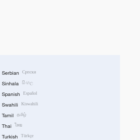
Serbian
Српски
Sinhala
සිංහල
Spanish
Español
Swahili
Kiswahili
Tamil
தமிழ்
Thai
ไทย
Turkish
Türkçe