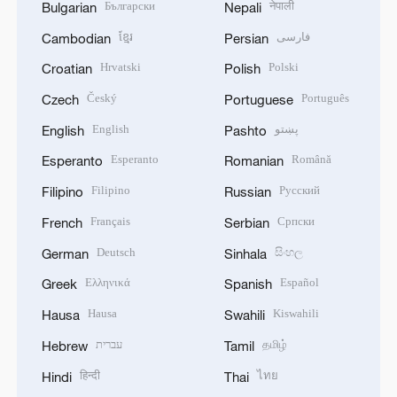
Български
नेपाली
Bulgarian
Nepali
ខ្មែរ
فارسی
Cambodian
Persian
Hrvatski
Polski
Croatian
Polish
Český
Português
Czech
Portuguese
English
پښتو
English
Pashto
Esperanto
Română
Esperanto
Romanian
Filipino
Русский
Filipino
Russian
Français
Српски
French
Serbian
Deutsch
සිංහල
German
Sinhala
Ελληνικά
Español
Greek
Spanish
Hausa
Kiswahili
Hausa
Swahili
עברית
தமிழ்
Hebrew
Tamil
हिन्दी
ไทย
Hindi
Thai