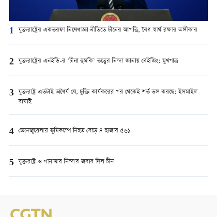
1
যুক্তরাষ্ট্রের একতরফা নিষেধাজ্ঞা নীতিতে চীনের আপত্তি, বৈধ স্বার্থ রক্ষার অঙ্গীকার
2
যুক্তরাষ্ট্রের এনইডি-র ‘চীনা হুমকি’ তত্ত্বের নিন্দা জানায় বেইজিং: মুখপাত্র
3
যুক্তরাষ্ট্র এতটাই অধৈর্য যে, চুক্তি কার্যকরের পর থেকেই শর্ত ভঙ্গ করছে: ইসমাইল
বাঘাই
4
ভেনেজুয়েলায় ভূমিকম্পে নিহত বেড়ে ৪ হাজার ৫৬১
5
যুক্তরাষ্ট্র ও পানামার নিন্দার জবাব দিল চীন