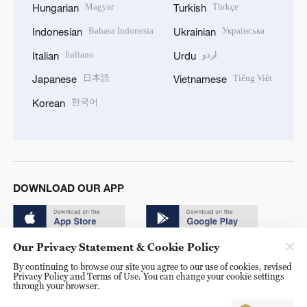
Magyar
Türkçe
Hungarian
Turkish
Bahasa Indonesia
Українська
Indonesian
Ukrainian
Italiano
اردو
Italian
Urdu
日本語
Tiếng Việt
Japanese
Vietnamese
한국어
Korean
DOWNLOAD OUR APP
Our Privacy Statement & Cookie Policy
By continuing to browse our site you agree to our use of cookies, revised
Privacy Policy and Terms of Use. You can change your cookie settings
through your browser.
© China Radio International.CRI. All Rights Reserved. 16A
Shijingshan Road, Beijing, China. 100040