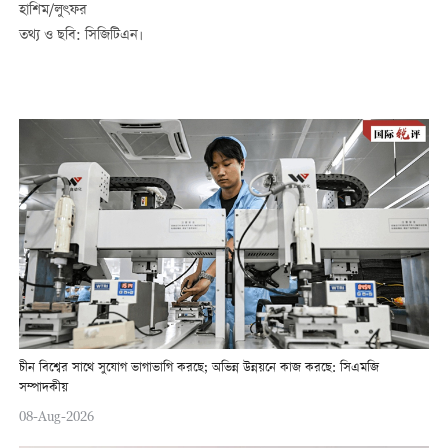
হাশিম/লুৎফর
তথ্য ও ছবি: সিজিটিএন।
চীন বিশ্বের সাথে সুযোগ ভাগাভাগি করছে; অভিন্ন উন্নয়নে কাজ করছে: সিএমজি
সম্পাদকীয়
08-Aug-2026