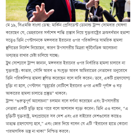
মে ১৯, সিএমজি বাংলা ডেস্ক: মার্কিন প্রেসিডেন্ট ডোনাল্ড ট্রাম্প সোমবার ঘোষণা
করেছেন যে, তেহরানের সর্বশেষ শান্তি প্রস্তাব নিয়ে যুক্তরাষ্ট্রের ক্রমবর্ধমান হতাশা
সত্ত্বেও তিনি পেন্টাগনকে মঙ্গলবার ইরানের ওপর পরিকল্পিত সামরিক হামলা
স্থগিতের নির্দেশ দিয়েছেন, কারণ উপসাগরীয় মিত্ররা কূটনৈতিক আলোচনা
অব্যাহত রাখার চেষ্টা চালিয়ে যাচ্ছে।
ট্রুথ সোশ্যালে ট্রাম্প জানান, মঙ্গলবার ইরানের ওপর নির্ধারিত হামলা চালাবে না
যুক্তরাষ্ট্র। কাতার, সৌদি আরব ও সংযুক্ত আরব আমিরাতের নেতাদের অনুরোধে
তিনি পরিকল্পিত হামলা স্থগিত করেছেন বলে দাবি করেন। তবে, একটি গ্রহণযোগ্য
চুক্তি না হলে, পেন্টাগন “মুহূর্তের নোটিশে ইরানের ওপর একটি পূর্ণাঙ্গ ও বড়
আকারের হামলা চালাতে প্রস্তুত” থাকবে।
ট্রাম্প “গুরুত্বপূর্ণ আলোচনা” চলমান বলে বর্ণনা করেছেন এবং উপসাগরীয়
নেতারা একটি চুক্তি হতে পারে বলে আশাবাদ ব্যক্ত করেন। তিনি এও বলেন, “এ
চুক্তিটি যুক্তরাষ্ট্র, মধ্যপ্রাচ্যের সব দেশ এবং এর বাইরের দেশগুলোর কাছেও
অত্যন্ত গ্রহণযোগ্য হবে,” এবং জোর দিয়ে বলেন যে এটি “ইরানের হাতে কোনো
পারমাণবিক অস্ত্র না থাকা” নিশ্চিত করবে।