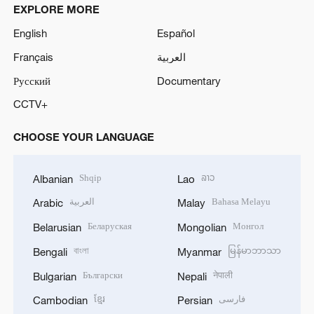
EXPLORE MORE
English
Español
Français
العربية
Русский
Documentary
CCTV+
CHOOSE YOUR LANGUAGE
Shqip
ລາວ
Albanian
Lao
العربية
Bahasa Melayu
Arabic
Malay
Беларуская
Монгол
Belarusian
Mongolian
বাংলা
မြန်မာဘာသာ
Bengali
Myanmar
Български
नेपाली
Bulgarian
Nepali
ខ្មែរ
فارسی
Cambodian
Persian