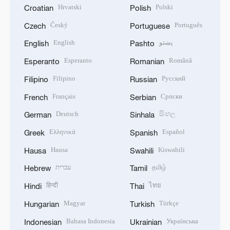
Hrvatski
Polski
Croatian
Polish
Český
Português
Czech
Portuguese
English
پښتو
English
Pashto
Esperanto
Română
Esperanto
Romanian
Filipino
Русский
Filipino
Russian
Français
Српски
French
Serbian
Deutsch
සිංහල
German
Sinhala
Ελληνικά
Español
Greek
Spanish
Hausa
Kiswahili
Hausa
Swahili
עברית
தமிழ்
Hebrew
Tamil
हिन्दी
ไทย
Hindi
Thai
Magyar
Türkçe
Hungarian
Turkish
Bahasa Indonesia
Українська
Indonesian
Ukrainian