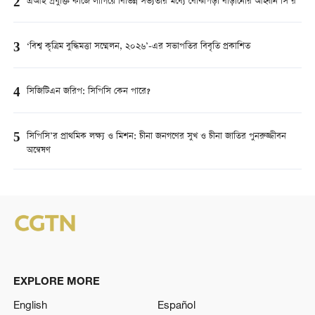
2
এআই প্রযুক্তি কাজে লাগিয়ে বিভিন্ন সভ্যতার মধ্যে বোঝাপড়া বাড়ানোর আহ্বান সি’র
3
‘বিশ্ব কৃত্রিম বুদ্ধিমত্তা সম্মেলন, ২০২৬’-এর সভাপতির বিবৃতি প্রকাশিত
4
সিজিটিএন জরিপ: সিপিসি কেন পারে?
5
সিপিসি’র প্রাথমিক লক্ষ্য ও মিশন: চীনা জনগণের সুখ ও চীনা জাতির পুনরুজ্জীবন
অন্বেষণ
EXPLORE MORE
English
Español