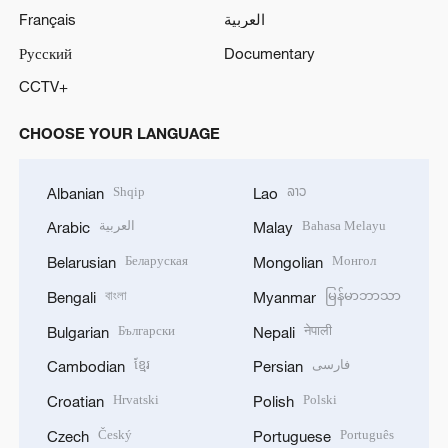
Français
العربية
Русский
Documentary
CCTV+
CHOOSE YOUR LANGUAGE
Shqip
ລາວ
Albanian
Lao
العربية
Bahasa Melayu
Arabic
Malay
Беларуская
Монгол
Belarusian
Mongolian
বাংলা
မြန်မာဘာသာ
Bengali
Myanmar
Български
नेपाली
Bulgarian
Nepali
ខ្មែរ
فارسی
Cambodian
Persian
Hrvatski
Polski
Croatian
Polish
Český
Português
Czech
Portuguese