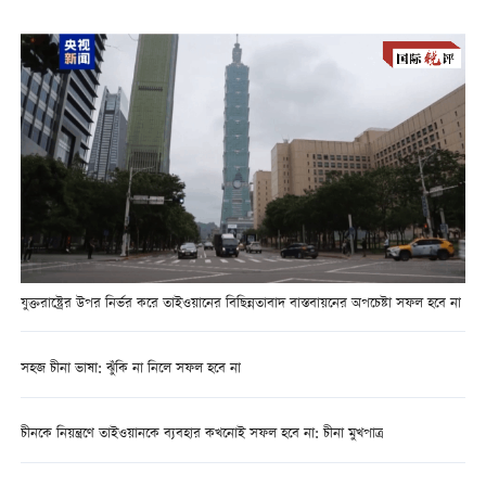
যুক্তরাষ্ট্রের উপর নির্ভর করে তাইওয়ানের বিছিন্নতাবাদ বাস্তবায়নের অপচেষ্টা সফল হবে না
সহজ চীনা ভাষা: ঝুঁকি না নিলে সফল হবে না
চীনকে নিয়ন্ত্রণে তাইওয়ানকে ব্যবহার কখনোই সফল হবে না: চীনা মুখপাত্র