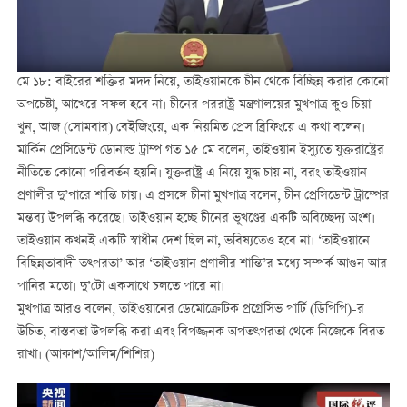
মে ১৮: বাইরের শক্তির মদদ নিয়ে, তাইওয়ানকে চীন থেকে বিচ্ছিন্ন করার কোনো
অপচেষ্টা, আখেরে সফল হবে না। চীনের পররাষ্ট্র মন্ত্রণালয়ের মুখপাত্র কুও চিয়া
খুন, আজ (সোমবার) বেইজিংয়ে, এক নিয়মিত প্রেস ব্রিফিংয়ে এ কথা বলেন।
মার্কিন প্রেসিডেন্ট ডোনাল্ড ট্রাম্প গত ১৫ মে বলেন, তাইওয়ান ইস্যুতে যুক্তরাষ্ট্রের
নীতিতে কোনো পরিবর্তন হয়নি। যুক্তরাষ্ট্র এ নিয়ে যুদ্ধ চায় না, বরং তাইওয়ান
প্রণালীর দু’পারে শান্তি চায়। এ প্রসঙ্গে চীনা মুখপাত্র বলেন, চীন প্রেসিডেন্ট ট্রাম্পের
মন্তব্য উপলব্ধি করেছে। তাইওয়ান হচ্ছে চীনের ভূখণ্ডের একটি অবিচ্ছেদ্য অংশ।
তাইওয়ান কখনই একটি স্বাধীন দেশ ছিল না, ভবিষ্যতেও হবে না। ‘তাইওয়ানে
বিছিন্নতাবাদী তত্পরতা’ আর ‘তাইওয়ান প্রণালীর শান্তি’র মধ্যে সম্পর্ক আগুন আর
পানির মতো। দু’টো একসাথে চলতে পারে না।
মুখপাত্র আরও বলেন, তাইওয়ানের ডেমোক্রেটিক প্রগ্রেসিভ পার্টি (ডিপিপি)-র
উচিত, বাস্তবতা উপলব্ধি করা এবং বিপজ্জনক অপতত্পরতা থেকে নিজেকে বিরত
রাখা। (আকাশ/আলিম/শিশির)