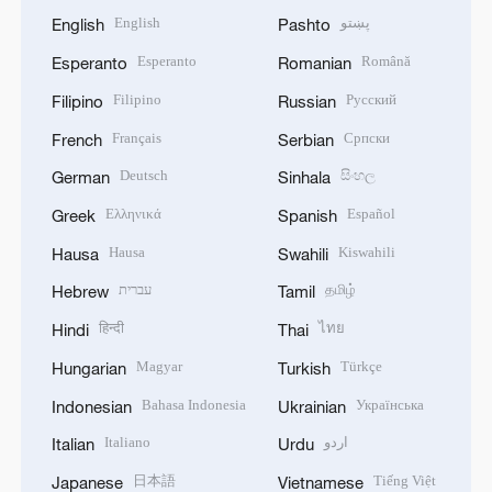
English
پښتو
English
Pashto
Esperanto
Română
Esperanto
Romanian
Filipino
Русский
Filipino
Russian
Français
Српски
French
Serbian
Deutsch
සිංහල
German
Sinhala
Ελληνικά
Español
Greek
Spanish
Hausa
Kiswahili
Hausa
Swahili
עברית
தமிழ்
Hebrew
Tamil
हिन्दी
ไทย
Hindi
Thai
Magyar
Türkçe
Hungarian
Turkish
Bahasa Indonesia
Українська
Indonesian
Ukrainian
Italiano
اردو
Italian
Urdu
日本語
Tiếng Việt
Japanese
Vietnamese