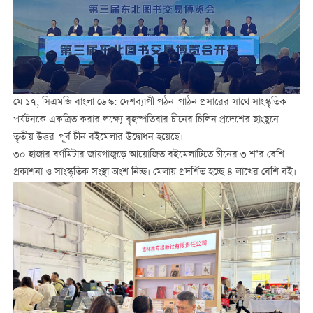
মে ১৭, সিএমজি বাংলা ডেস্ক: দেশব্যাপী পঠন-পাঠন প্রসারের সাথে সাংস্কৃতিক
পর্যটনকে একত্রিত করার লক্ষ্যে বৃহস্পতিবার চীনের চিলিন প্রদেশের ছাংছুনে
তৃতীয় উত্তর-পূর্ব চীন বইমেলার উদ্বোধন হয়েছে।
৩০ হাজার বর্গমিটার জায়গাজুড়ে আয়োজিত বইমেলাটিতে চীনের ৩ শ’র বেশি
প্রকাশনা ও সাংস্কৃতিক সংস্থা অংশ নিচ্ছ। মেলায় প্রদর্শিত হচ্ছে ৪ লাখের বেশি বই।