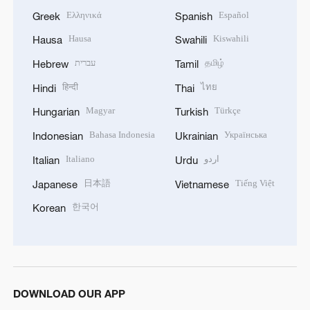
Ελληνικά
Español
Greek
Spanish
Hausa
Kiswahili
Hausa
Swahili
עברית
தமிழ்
Hebrew
Tamil
हिन्दी
ไทย
Hindi
Thai
Magyar
Türkçe
Hungarian
Turkish
Bahasa Indonesia
Українська
Indonesian
Ukrainian
Italiano
اردو
Italian
Urdu
日本語
Tiếng Việt
Japanese
Vietnamese
한국어
Korean
DOWNLOAD OUR APP