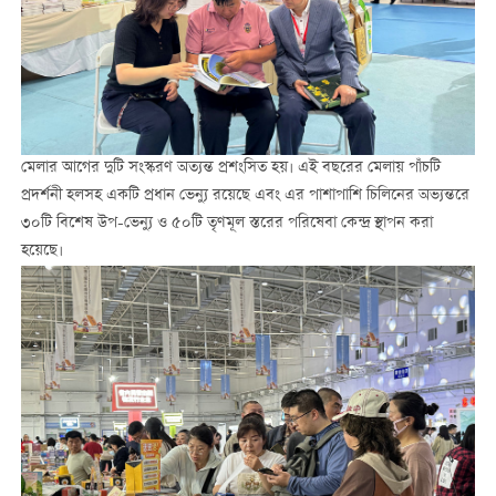
মেলার আগের দুটি সংস্করণ অত্যন্ত প্রশংসিত হয়। এই বছরের মেলায় পাঁচটি
প্রদর্শনী হলসহ একটি প্রধান ভেন্যু রয়েছে এবং এর পাশাপাশি চিলিনের অভ্যন্তরে
৩০টি বিশেষ উপ-ভেন্যু ও ৫০টি তৃণমূল স্তরের পরিষেবা কেন্দ্র স্থাপন করা
হয়েছে।