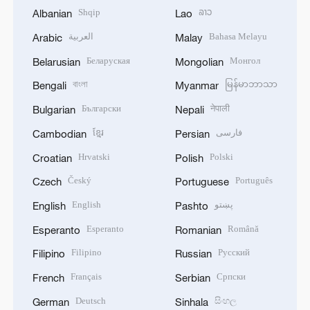
Shqip
ລາວ
Albanian
Lao
العربية
Bahasa Melayu
Arabic
Malay
Беларуская
Монгол
Belarusian
Mongolian
বাংলা
မြန်မာဘာသာ
Bengali
Myanmar
Български
नेपाली
Bulgarian
Nepali
ខ្មែរ
فارسی
Cambodian
Persian
Hrvatski
Polski
Croatian
Polish
Český
Português
Czech
Portuguese
English
پښتو
English
Pashto
Esperanto
Română
Esperanto
Romanian
Filipino
Русский
Filipino
Russian
Français
Српски
French
Serbian
Deutsch
සිංහල
German
Sinhala