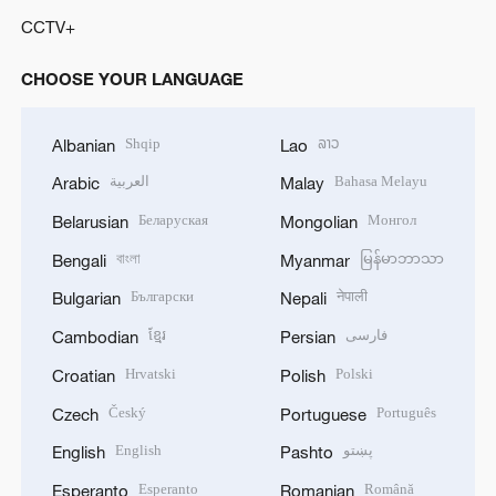
CCTV+
CHOOSE YOUR LANGUAGE
Shqip
ລາວ
Albanian
Lao
العربية
Bahasa Melayu
Arabic
Malay
Беларуская
Монгол
Belarusian
Mongolian
বাংলা
မြန်မာဘာသာ
Bengali
Myanmar
Български
नेपाली
Bulgarian
Nepali
ខ្មែរ
فارسی
Cambodian
Persian
Hrvatski
Polski
Croatian
Polish
Český
Português
Czech
Portuguese
English
پښتو
English
Pashto
Esperanto
Română
Esperanto
Romanian