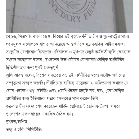
মে ১৬, সিএমজি বাংলা ডেস্ক: বিশ্বের দুই বৃহৎ অর্থনীতি চীন ও যুক্তরাষ্ট্রের মধ্যে
গঠনমূলক সংলাপকে স্বাগত জানিয়েছে আন্তর্জাতিক মুদ্র তহবিল-আইএমএফ।
সংস্থাটির যোগাযোগ বিভাগের পরিচালক ও মুখপাত্র জ্যেষ্ঠ কর্মকর্তা জুলি কোজ্যাক
সংবাদ সম্মেলনে বলেন, দু’দেশের উচ্চপর্যায়ের যোগাযোগ বৈশ্বিক অর্থনীতির
স্থিতিশীলতার জন্য খুবই গুরুত্বপূর্ণ।
জুলি আরও বলেন, বিশ্বের সবচেয়ে বড় দুই অর্থনীতির মধ্যে সর্বোচ্চ পর্যায়ের
সম্পৃক্ততা অত্যন্ত জরুরি। দীর্ঘদিনের বাণিজ্য উত্তেজনা ও অনিশ্চয়তা কমাতে যে
কোন পদক্ষেপ শুধু বেইজিং এবং ওয়াশিংটনের জন্যই নয়, বরং পুরো বৈশ্বিক
অর্থনীতির জন্য ইতিবাচক প্রভাব ফেলবেও মনে করেন তিনি।
শুক্রবার চীন সফর শেষ করেছেন মার্কিন প্রেসিডেন্ট ডোনাল্ড ট্রাম্প। সফরে
দু’দেশের উচ্চপর্যায়ের একাধিক বৈঠক হয়।
লুৎফর/হাশিম
তথ্য ও ছবি: সিসিটিভি।