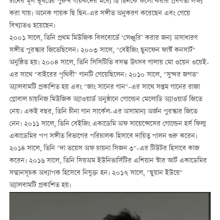
চীনের মূল ভূখণ্ডের পুরুষ গায়কদের মধ্যে ছি ছিনকে ফলো করার প্রবণতা লক্ষ্য
করা যায়। অনেক গায়ক ছি ছিন-এর সঙ্গীত অনুকরণ করেছেন এবং গেয়ে
বিখ্যাতও হয়েছেন।
২০০১ সালে, তিনি প্রথম মিউজিক বিলবোর্ডে ‘সেঞ্চুরি’ করার জন্য অসাধারণ
সঙ্গীত পুরস্কার জিতেছিলেন। ২০০৩ সালে, "বেইজিং ছুনফেন ফার্স্ট কনসার্ট"
অনুষ্ঠিত হয়। ২০০৪ সালে, তিনি সিসিটিভি বসন্ত উত্সব গালায় মো ওয়েন ওয়েই-
এর সাথে "বাইরের পৃথিবী" গানটি গেয়েছিলেন। ২০১০ সালে, "সুন্দর জগত"
অ্যালবামটি প্রকাশিত হয় এবং "জাং সানের গান"-এর সাথে সপ্তম গানের রাজা
গ্লোবাল চায়নিজ মিউজিক অ্যাওয়ার্ড অনুষ্ঠানে গোল্ডেন মেলোডি অ্যাওয়ার্ড জিতে
নেয়। একই বছর, তিনি চীনা গান সার্কেল-এর অসামান্য অর্জন পুরস্কার জিতে
নেন। ২০১১ সালে, তিনি বেইজিং একাডেমি অফ সায়েন্সেসের গোল্ডেন হর্স ফিল্ম
একাডেমির পপ সঙ্গীত বিভাগের পরিচালক হিসাবে দায়িত্ব পালন শুরু করেন।
২০১৪ সালে, তিনি "দা ভয়েস অফ চায়না সিজন ৩"-এর টিউটর হিসাবে কাজ
করেন। ২০১৬ সালে, তিনি সিয়অম ইউনিভার্সিটির এশিয়ান স্টার আর্ট একাডেমির
সম্মানসূচক অধ্যাপক হিসেবে নিযুক্ত হন। ২০১‌৭ সালে, "ছুয়ান ইউয়ে"
অ্যালবামটি প্রকাশিত হয়।