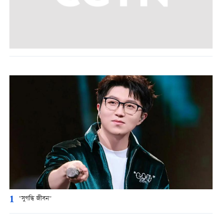
1
"সুগন্ধি জীবন"