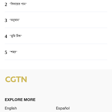
2
"বিদায়ের গান"
3
‘অনুমান’
4
"তুমি ঠিক"
5
"শহর"
EXPLORE MORE
English
Español