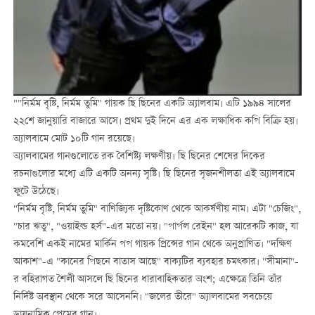
""নির্মম বৃষ্টি, নির্মম তুমি" গায়ক ছি ছিনের একটি অ্যালবাম। এটি ১৯৯৪ সালের
২২শে জানুয়ারি বাজারে আসে। প্রথম দুই দিনে এর এক লক্ষাধিক কপি বিক্রি হয়।
অ্যালবামে মোট ১০টি গান রয়েছে।
অ্যালবামের গানগুলোতে রক বৈশিষ্ট্য লক্ষণীয়। ছি ছিনের শেষের দিকের
রচনাগুলোর মধ্যে এটি একটি অনন্য সৃষ্টি। ছি ছিনের সৃজনশীলতা এই অ্যালবামে
ফুটে উঠেছে।
"নির্মম বৃষ্টি, নির্মম তুমি" বাণিজ্যিক দৃষ্টিকোণ থেকে আকর্ষণীয় নাম। এটা "চেজিং",
"চার ঋতু", "ওয়াইল্ড হর্স"-এর মতো নয়। "পার্পল রেইন" হল আরেকটি কাজ, যা
কমবেশি একই নামের মার্কিন পপ গায়ক প্রিন্সের গান থেকে অনুপ্রাণিত। "দক্ষিণ
আকাশ"-এ "কানের পিছনে বাতাস আছে" বাক্যটির ব্যবহার চমত্কার। "সীমানা"-
র বহিরাগত শৈলী আসলে ছি ছিনের ধারাবাহিকতার অংশ; এক্ষেত্রে তিনি তাঁর
নির্দিষ্ট অবস্থান থেকে সরে আসেননি। "জলের তীরে" অ্যালবামের সবচেয়ে
ডায়নামিক প্রেমের গান।