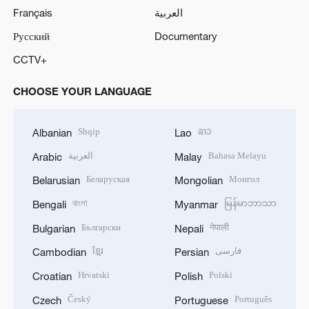
Français
العربية
Русский
Documentary
CCTV+
CHOOSE YOUR LANGUAGE
Shqip
ລາວ
Albanian
Lao
العربية
Bahasa Melayu
Arabic
Malay
Беларуская
Монгол
Belarusian
Mongolian
বাংলা
မြန်မာဘာသာ
Bengali
Myanmar
Български
नेपाली
Bulgarian
Nepali
ខ្មែរ
فارسی
Cambodian
Persian
Hrvatski
Polski
Croatian
Polish
Český
Português
Czech
Portuguese