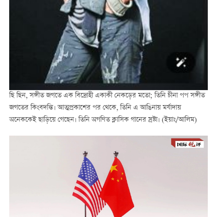
ছি ছিন, সঙ্গীত জগতে এক বিদ্রোহী একাকী নেকড়ের মতো; তিনি চীনা পপ সঙ্গীত
জগতের কিংবদন্তি। আত্মপ্রকাশের পর থেকে, তিনি এ আঙিনায় মর্যাদায়
অনেককেই ছাড়িয়ে গেছেন। তিনি অগণিত ক্লাসিক গানের স্রষ্টা। (ইয়াং/আলিম)