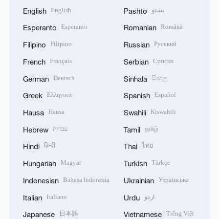
English
پښتو
English
Pashto
Esperanto
Română
Esperanto
Romanian
Filipino
Русский
Filipino
Russian
Français
Српски
French
Serbian
Deutsch
සිංහල
German
Sinhala
Ελληνικά
Español
Greek
Spanish
Hausa
Kiswahili
Hausa
Swahili
עברית
தமிழ்
Hebrew
Tamil
हिन्दी
ไทย
Hindi
Thai
Magyar
Türkçe
Hungarian
Turkish
Bahasa Indonesia
Українська
Indonesian
Ukrainian
Italiano
اردو
Italian
Urdu
日本語
Tiếng Việt
Japanese
Vietnamese