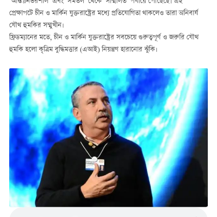
‘আন্তঃনির্ভরশীল’ এবং ‘সমতল’ থেকে ‘সম্মিলিত’ পর্যায়ে পৌঁছেছে। এই
প্রেক্ষাপটে চীন ও মার্কিন যুক্তরাষ্ট্রের মধ্যে প্রতিযোগিতা থাকলেও তারা অনিবার্য
যৌথ হুমকির সম্মুখীন।
ফ্রিডম্যানের মতে, চীন ও মার্কিন যুক্তরাষ্ট্রের সবচেয়ে গুরুত্বপূর্ণ ও জরুরি যৌথ
হুমকি হলো কৃত্রিম বুদ্ধিমত্তার (এআই) নিয়ন্ত্রণ হারানোর ঝুঁকি।