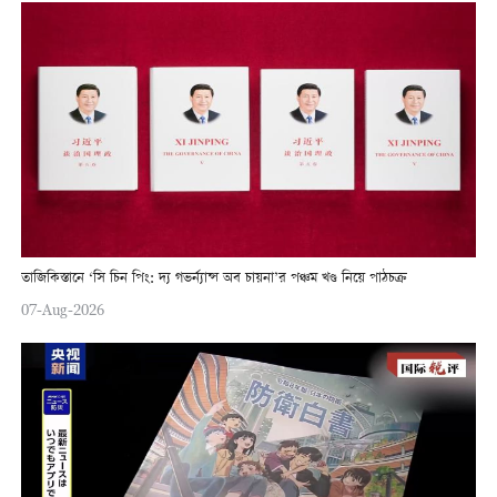
তাজিকিস্তানে ‘সি চিন পিং: দ্য গভর্ন্যান্স অব চায়না’র পঞ্চম খণ্ড নিয়ে পাঠচক্র
07-Aug-2026