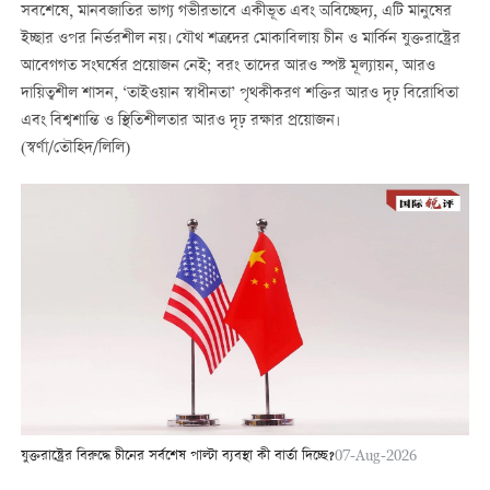
সবশেষে, মানবজাতির ভাগ্য গভীরভাবে একীভূত এবং অবিচ্ছেদ্য, এটি মানুষের
ইচ্ছার ওপর নির্ভরশীল নয়। যৌথ শত্রুদের মোকাবিলায় চীন ও মার্কিন যুক্তরাষ্ট্রের
আবেগগত সংঘর্ষের প্রয়োজন নেই; বরং তাদের আরও স্পষ্ট মূল্যায়ন, আরও
দায়িত্বশীল শাসন, ‘তাইওয়ান স্বাধীনতা’ পৃথকীকরণ শক্তির আরও দৃঢ় বিরোধিতা
এবং বিশ্বশান্তি ও স্থিতিশীলতার আরও দৃঢ় রক্ষার প্রয়োজন।
(স্বর্ণা/তৌহিদ/লিলি)
যুক্তরাষ্ট্রের বিরুদ্ধে চীনের সর্বশেষ পাল্টা ব্যবস্থা কী বার্তা দিচ্ছে?
07-Aug-2026