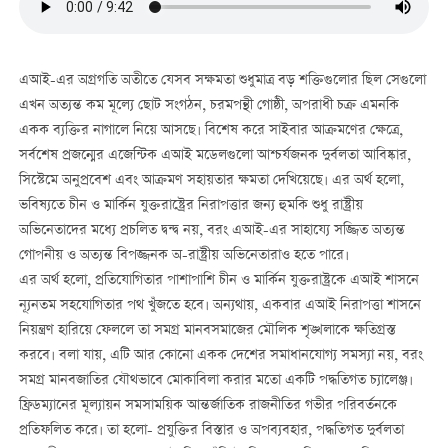
এআই-এর অগ্রগতি অতীতে যেসব সক্ষমতা শুধুমাত্র বড় শক্তিগুলোর ছিল সেগুলো
এখন অত্যন্ত কম মূল্যে ছোট সংগঠন, চরমপন্থী গোষ্ঠী, অপরাধী চক্র এমনকি
একক ব্যক্তির নাগালে নিয়ে আসছে। বিশেষ করে সাইবার আক্রমণের ক্ষেত্রে,
সর্বশেষ প্রজন্মের এজেন্টিক এআই মডেলগুলো আশ্চর্যজনক দুর্বলতা আবিষ্কার,
সিস্টেমে অনুপ্রবেশ এবং আক্রমণ সহায়তার ক্ষমতা দেখিয়েছে। এর অর্থ হলো,
ভবিষ্যতে চীন ও মার্কিন যুক্তরাষ্ট্রের নিরাপত্তার জন্য হুমকি শুধু রাষ্ট্রীয়
অভিনেতাদের মধ্যে প্রচলিত দ্বন্দ্ব নয়, বরং এআই-এর সাহায্যে সজ্জিত অত্যন্ত
গোপনীয় ও অত্যন্ত বিপজ্জনক অ-রাষ্ট্রীয় অভিনেতারাও হতে পারে।
এর অর্থ হলো, প্রতিযোগিতার পাশাপাশি চীন ও মার্কিন যুক্তরাষ্ট্রকে এআই শাসনে
ন্যূনতম সহযোগিতার পথ খুঁজতে হবে। অন্যথায়, একবার এআই নিরাপত্তা শাসনে
নিয়ন্ত্রণ হারিয়ে ফেললে তা সমগ্র মানবসমাজের মৌলিক শৃঙ্খলাকে ক্ষতিগ্রস্ত
করবে। বলা যায়, এটি আর কোনো একক দেশের সমাধানযোগ্য সমস্যা নয়, বরং
সমগ্র মানবজাতির যৌথভাবে মোকাবিলা করার মতো একটি পদ্ধতিগত চ্যালেঞ্জ।
ফ্রিডম্যানের মূল্যায়ন সমসাময়িক আন্তর্জাতিক রাজনীতির গভীর পরিবর্তনকে
প্রতিফলিত করে। তা হলো- প্রযুক্তির বিস্তার ও অপব্যবহার, পদ্ধতিগত দুর্বলতা