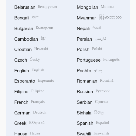
Беларуская
Монгол
Belarusian
Mongolian
বাংলা
မြန်မာဘာသာ
Bengali
Myanmar
Български
नेपाली
Bulgarian
Nepali
ខ្មែរ
فارسی
Cambodian
Persian
Hrvatski
Polski
Croatian
Polish
Český
Português
Czech
Portuguese
English
پښتو
English
Pashto
Esperanto
Română
Esperanto
Romanian
Filipino
Русский
Filipino
Russian
Français
Српски
French
Serbian
Deutsch
සිංහල
German
Sinhala
Ελληνικά
Español
Greek
Spanish
Hausa
Kiswahili
Hausa
Swahili