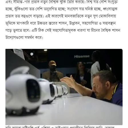
এবং সীমান্ত-পার প্রভাব নতুন বৈশ্বিক ঝুঁকি তৈরি করছে। বিশ্ব যত বেশি সংযুক্ত
হচ্ছে, ঝুঁকিগুলো তত বেশি অনুরণিত হচ্ছে; সংযোগ যত ঘনিষ্ঠ হচ্ছে, ধ্বংসাত্মক
প্রভাব তত বহুগুণে বাড়ছে। এই কারণেই মানবজাতিকে নতুন যুগ মোকাবিলায়
ভূমিকে মাপকাঠি ধরে উচ্চতর স্তরের শাসন, উদ্ভাবন, সহযোগিতা ও সহাবস্থান
গড়ে তুলতে হবে। এটি ঠিক সেই সহযোগিতামূলক ধারণা যা চীনের বৈশ্বিক শাসন
উদ্যোগগুলো সমর্থন করে।