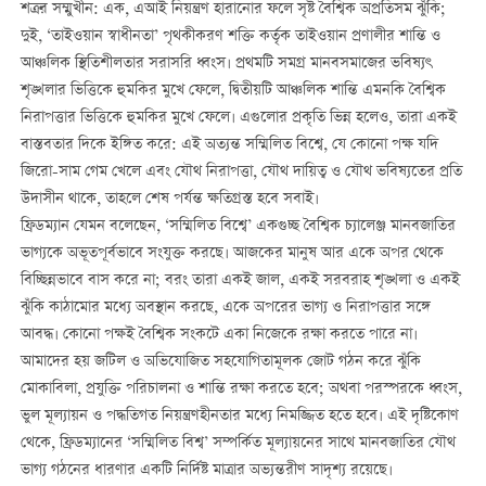
শত্রুর সম্মুখীন: এক, এআই নিয়ন্ত্রণ হারানোর ফলে সৃষ্ট বৈশ্বিক অপ্রতিসম ঝুঁকি;
দুই, ‘তাইওয়ান স্বাধীনতা’ পৃথকীকরণ শক্তি কর্তৃক তাইওয়ান প্রণালীর শান্তি ও
আঞ্চলিক স্থিতিশীলতার সরাসরি ধ্বংস। প্রথমটি সমগ্র মানবসমাজের ভবিষ্যৎ
শৃঙ্খলার ভিত্তিকে হুমকির মুখে ফেলে, দ্বিতীয়টি আঞ্চলিক শান্তি এমনকি বৈশ্বিক
নিরাপত্তার ভিত্তিকে হুমকির মুখে ফেলে। এগুলোর প্রকৃতি ভিন্ন হলেও, তারা একই
বাস্তবতার দিকে ইঙ্গিত করে: এই অত্যন্ত সম্মিলিত বিশ্বে, যে কোনো পক্ষ যদি
জিরো-সাম গেম খেলে এবং যৌথ নিরাপত্তা, যৌথ দায়িত্ব ও যৌথ ভবিষ্যতের প্রতি
উদাসীন থাকে, তাহলে শেষ পর্যন্ত ক্ষতিগ্রস্ত হবে সবাই।
ফ্রিডম্যান যেমন বলেছেন, ‘সম্মিলিত বিশ্বে’ একগুচ্ছ বৈশ্বিক চ্যালেঞ্জ মানবজাতির
ভাগ্যকে অভূতপূর্বভাবে সংযুক্ত করছে। আজকের মানুষ আর একে অপর থেকে
বিচ্ছিন্নভাবে বাস করে না; বরং তারা একই জাল, একই সরবরাহ শৃঙ্খলা ও একই
ঝুঁকি কাঠামোর মধ্যে অবস্থান করছে, একে অপরের ভাগ্য ও নিরাপত্তার সঙ্গে
আবদ্ধ। কোনো পক্ষই বৈশ্বিক সংকটে একা নিজেকে রক্ষা করতে পারে না।
আমাদের হয় জটিল ও অভিযোজিত সহযোগিতামূলক জোট গঠন করে ঝুঁকি
মোকাবিলা, প্রযুক্তি পরিচালনা ও শান্তি রক্ষা করতে হবে; অথবা পরস্পরকে ধ্বংস,
ভুল মূল্যায়ন ও পদ্ধতিগত নিয়ন্ত্রণহীনতার মধ্যে নিমজ্জিত হতে হবে। এই দৃষ্টিকোণ
থেকে, ফ্রিডম্যানের ‘সম্মিলিত বিশ্ব’ সম্পর্কিত মূল্যায়নের সাথে মানবজাতির যৌথ
ভাগ্য গঠনের ধারণার একটি নির্দিষ্ট মাত্রার অভ্যন্তরীণ সাদৃশ্য রয়েছে।