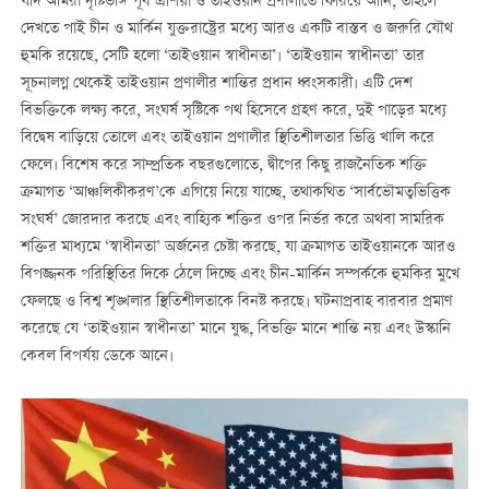
যদি আমরা দৃষ্টিভঙ্গি পূর্ব এশিয়া ও তাইওয়ান প্রণালীতে ফিরিয়ে আনি, তাহলে
দেখতে পাই চীন ও মার্কিন যুক্তরাষ্ট্রের মধ্যে আরও একটি বাস্তব ও জরুরি যৌথ
হুমকি রয়েছে, সেটি হলো ‘তাইওয়ান স্বাধীনতা’। ‘তাইওয়ান স্বাধীনতা’ তার
সূচনালগ্ন থেকেই তাইওয়ান প্রণালীর শান্তির প্রধান ধ্বংসকারী। এটি দেশ
বিভক্তিকে লক্ষ্য করে, সংঘর্ষ সৃষ্টিকে পথ হিসেবে গ্রহণ করে, দুই পাড়ের মধ্যে
বিদ্বেষ বাড়িয়ে তোলে এবং তাইওয়ান প্রণালীর স্থিতিশীলতার ভিত্তি খালি করে
ফেলে। বিশেষ করে সাম্প্রতিক বছরগুলোতে, দ্বীপের কিছু রাজনৈতিক শক্তি
ক্রমাগত ‘আঞ্চলিকীকরণ’কে এগিয়ে নিয়ে যাচ্ছে, তথাকথিত ‘সার্বভৌমত্বভিত্তিক
সংঘর্ষ’ জোরদার করছে এবং বাহ্যিক শক্তির ওপর নির্ভর করে অথবা সামরিক
শক্তির মাধ্যমে ‘স্বাধীনতা’ অর্জনের চেষ্টা করছে, যা ক্রমাগত তাইওয়ানকে আরও
বিপজ্জনক পরিস্থিতির দিকে ঠেলে দিচ্ছে এবং চীন-মার্কিন সম্পর্ককে হুমকির মুখে
ফেলছে ও বিশ্ব শৃঙ্খলার স্থিতিশীলতাকে বিনষ্ট করছে। ঘটনাপ্রবাহ বারবার প্রমাণ
করেছে যে ‘তাইওয়ান স্বাধীনতা’ মানে যুদ্ধ, বিভক্তি মানে শান্তি নয় এবং উস্কানি
কেবল বিপর্যয় ডেকে আনে।