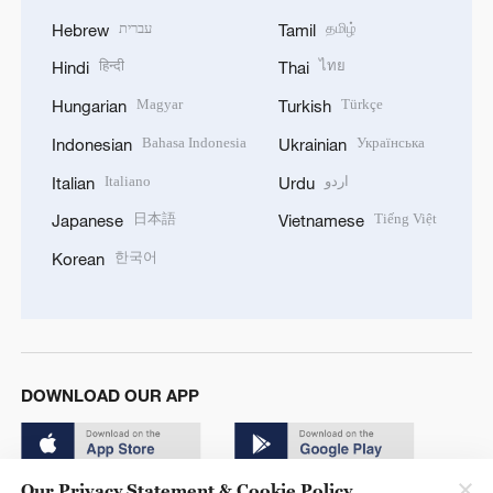
עברית
தமிழ்
Hebrew
Tamil
हिन्दी
ไทย
Hindi
Thai
Magyar
Türkçe
Hungarian
Turkish
Bahasa Indonesia
Українська
Indonesian
Ukrainian
Italiano
اردو
Italian
Urdu
日本語
Tiếng Việt
Japanese
Vietnamese
한국어
Korean
DOWNLOAD OUR APP
Our Privacy Statement & Cookie Policy