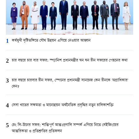
1
কর্মমুখী দৃষ্টিভঙ্গিতে যৌথ উন্নয়ন এগিয়ে নেওয়ার আহ্বান
2
চার বছরে চার বার সফর: স্প্যানিশ প্রধানমন্ত্রীর ঘন ঘন চীন সফরের পেছনের কথা
3
চার বছরে চারবার চীন সফর, স্পেনের প্রধানমন্ত্রী সানচেজ কেন চীনকে 'অগ্রাধিকার'
দেন?
4
সেবা খাতের সক্ষমতা ও মানোন্নয়ন অর্থনৈতিক প্রবৃদ্ধির নতুন চালিকাশক্তি
5
চেং লি-উনের সফর: শান্তিপূর্ণ আন্তঃপ্রণালি সম্পর্ক এগিয়ে নিতে বেইজিংয়ের
আন্তরিকতা ও প্রতিশ্রুতির প্রতিফলন