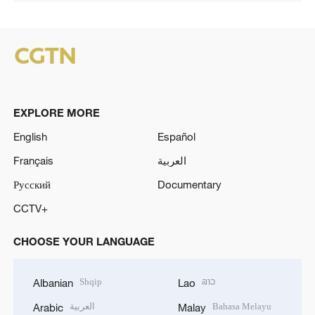
EXPLORE MORE
English
Español
Français
العربية
Русский
Documentary
CCTV+
CHOOSE YOUR LANGUAGE
Shqip
ລາວ
Albanian
Lao
العربية
Bahasa Melayu
Arabic
Malay