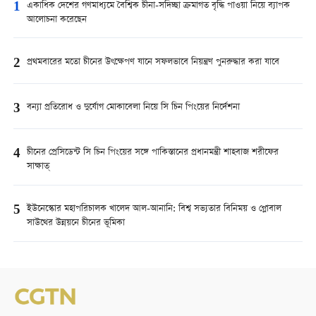
1
একাধিক দেশের গণমাধ্যমে বৈশ্বিক চীনা-সদিচ্ছা ক্রমাগত বৃদ্ধি পাওয়া নিয়ে ব্যাপক
আলোচনা করেছেন
2
প্রথমবারের মতো চীনের উৎক্ষেপণ যানে সফলভাবে নিয়ন্ত্রণ পুনরুদ্ধার করা যাবে
3
বন্যা প্রতিরোধ ও দুর্যোগ মোকাবেলা নিয়ে সি চিন পিংয়ের নির্দেশনা
4
চীনের প্রেসিডেন্ট সি চিন পিংয়ের সঙ্গে পাকিস্তানের প্রধানমন্ত্রী শাহবাজ শরীফের
সাক্ষাত্
5
ইউনেস্কোর মহাপরিচালক খালেদ আল-আনানি: বিশ্ব সভ্যতার বিনিময় ও গ্লোবাল
সাউথের উন্নয়নে চীনের ভূমিকা