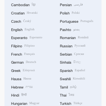
ខ្មែរ
فارسی
Cambodian
Persian
Hrvatski
Polski
Croatian
Polish
Český
Português
Czech
Portuguese
English
پښتو
English
Pashto
Esperanto
Română
Esperanto
Romanian
Filipino
Русский
Filipino
Russian
Français
Српски
French
Serbian
Deutsch
සිංහල
German
Sinhala
Ελληνικά
Español
Greek
Spanish
Hausa
Kiswahili
Hausa
Swahili
עברית
தமிழ்
Hebrew
Tamil
हिन्दी
ไทย
Hindi
Thai
Magyar
Türkçe
Hungarian
Turkish