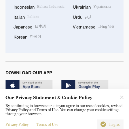
Bahasa Indonesia
Українська
Indonesian
Ukrainian
Italiano
اردو
Italian
Urdu
日本語
Tiếng Việt
Japanese
Vietnamese
한국어
Korean
DOWNLOAD OUR APP
Our Privacy Statement & Cookie Policy
By continuing to browse our site you agree to our use of cookies, revised
Privacy Policy and Terms of Use. You can change your cookie settings
through your browser.
© China Radio International.CRI. All Rights Reserved. 16A
Shijingshan Road, Beijing, China. 100040
Privacy Policy
Terms of Use
I agree