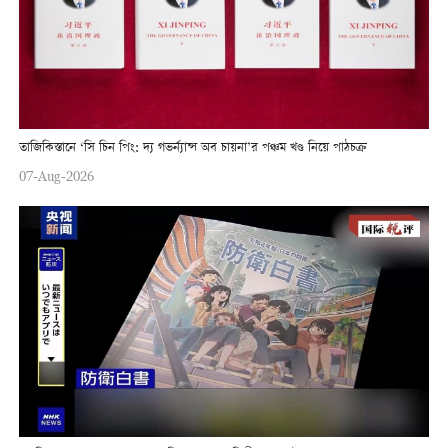
তাজিকিস্তানে ‘সি চিন পিং: দ্য গভর্ন্যান্স অব চায়না’র পঞ্চম খণ্ড নিয়ে পাঠচক্র
07-Aug-2026