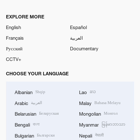
EXPLORE MORE
English
Español
Français
العربية
Русский
Documentary
CCTV+
CHOOSE YOUR LANGUAGE
Shqip
ລາວ
Albanian
Lao
العربية
Bahasa Melayu
Arabic
Malay
Беларуская
Монгол
Belarusian
Mongolian
বাংলা
မြန်မာဘာသာ
Bengali
Myanmar
Български
नेपाली
Bulgarian
Nepali