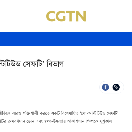
টিটিউড সেফটি’ বিভাগ
্থনীতিকে আরও শক্তিশালী করতে একটি বিশেষায়িত ‘লো-অল্টিটিউড সেফটি’
ির ক্রমবর্ধমান ড্রোন এবং স্বল্প-উচ্চতার আকাশযান শিল্পকে সুশৃঙ্খল