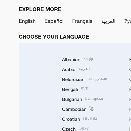
EXPLORE MORE
English
Español
Français
العربية
Ру
CHOOSE YOUR LANGUAGE
Albanian
Shqip
Arabic
العربية
Belarusian
Беларуская
Bengali
বাংলা
Bulgarian
Български
Cambodian
ខ្មែរ
Croatian
Hrvatski
Czech
Český