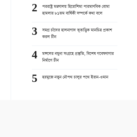
2
পররাষ্ট্র মন্ত্রণালয় হিরোশিমা পারমাণবিক বোমা
হামলার ৮১তম বার্ষিকী সম্পর্কে কথা বলে
3
সমগ্র চাঁদের হালনাগাদ ভূতাত্ত্বিক মানচিত্র প্রকাশ
করল চীন
4
মঙ্গলের নমুনা সংগ্রহে প্রস্তুতি, বিশেষ গবেষণাগার
নির্মাণে চীন
5
হরমুজে নতুন নৌপথ চালুর পথে ইরান-ওমান