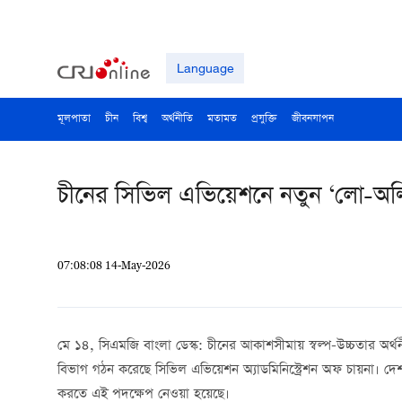
Language
মূলপাতা
চীন
বিশ্ব
অর্থনীতি
মতামত
প্রযুক্তি
জীবনযাপন
চীনের সিভিল এভিয়েশনে নতুন ‘লো-অল্
07:08:08 14-May-2026
মে ১৪, সিএমজি বাংলা ডেস্ক: চীনের আকাশসীমায় স্বল্প-উচ্চতার অর
বিভাগ গঠন করেছে সিভিল এভিয়েশন অ্যাডমিনিস্ট্রেশন অফ চায়না। দেশট
করতে এই পদক্ষেপ নেওয়া হয়েছে।