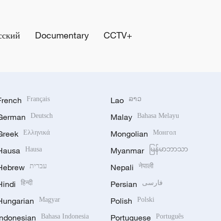
сский
Documentary
CCTV+
French
Français
Lao
ລາວ
German
Deutsch
Malay
Bahasa Melayu
Greek
Ελληνικά
Mongolian
Монгол
Hausa
Hausa
Myanmar
မြန်မာဘာသာ
Hebrew
עברית
Nepali
नेपाली
Hindi
हिन्दी
Persian
فارسی
Hungarian
Magyar
Polish
Polski
Indonesian
Bahasa Indonesia
Portuguese
Português