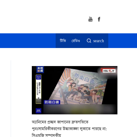
টিভি
রেডিও
search
অ্যানিমের প্রচ্ছদ জাপানের দ্রুতগতিতে
পুনঃসামরিকীকরণের উচ্চাকাঙ্ক্ষা লুকাতে পারছে না:
সিএমজি সম্পাদকীয়