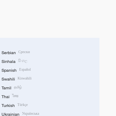
Serbian
Српски
Sinhala
සිංහල
Spanish
Español
Swahili
Kiswahili
Tamil
தமிழ்
Thai
ไทย
Turkish
Türkçe
Ukrainian
Українська