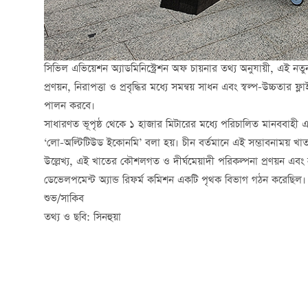
সিভিল এভিয়েশন অ্যাডমিনিস্ট্রেশন অফ চায়নার তথ্য অনুযায়ী, এই নতু
প্রণয়ন, নিরাপত্তা ও প্রবৃদ্ধির মধ্যে সমন্বয় সাধন এবং স্বল্প-উচ্চতার ফ্লাইট
পালন করবে।
সাধারণত ভূপৃষ্ঠ থেকে ১ হাজার মিটারের মধ্যে পরিচালিত মানববাহী এব
‘লো-অল্টিটিউড ইকোনমি’ বলা হয়। চীন বর্তমানে এই সম্ভাবনাময় খাতটিক
উল্লেখ্য, এই খাতের কৌশলগত ও দীর্ঘমেয়াদী পরিকল্পনা প্রণয়ন এবং
ডেভেলপমেন্ট অ্যান্ড রিফর্ম কমিশন একটি পৃথক বিভাগ গঠন করেছিল
শুভ/সাকিব
তথ্য ও ছবি: সিনহুয়া