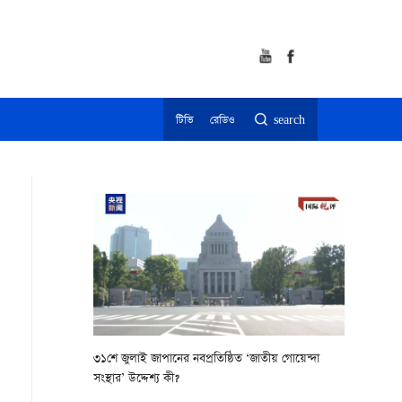
টিভি
রেডিও
search
৩১শে জুলাই জাপানের নবপ্রতিষ্ঠিত ‘জাতীয় গোয়েন্দা
সংস্থার’ উদ্দেশ্য কী?