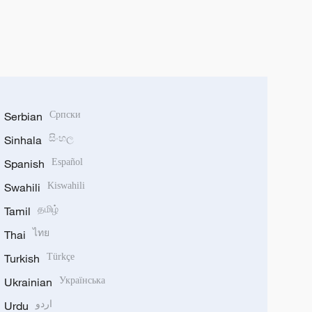
Serbian
Српски
Sinhala
සිංහල
Spanish
Español
Swahili
Kiswahili
Tamil
தமிழ்
Thai
ไทย
Turkish
Türkçe
Ukrainian
Українська
Urdu
اردو