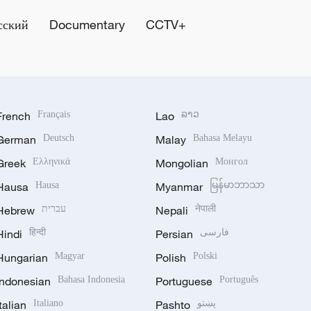
сский
Documentary
CCTV+
French
Français
Lao
ລາວ
German
Deutsch
Malay
Bahasa Melayu
Greek
Ελληνικά
Mongolian
Монгол
Hausa
Hausa
Myanmar
မြန်မာဘာသာ
Hebrew
עברית
Nepali
नेपाली
Hindi
हिन्दी
Persian
فارسی
Hungarian
Magyar
Polish
Polski
Indonesian
Bahasa Indonesia
Portuguese
Português
Italian
Italiano
Pashto
پښتو