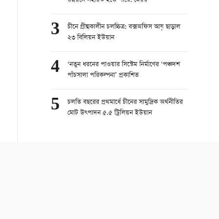
উন্নয়নে সহায়ক হতে পারে: মেয়র
3
চীনে গ্রীষ্মকালীন চলচ্চিত্র: বক্সঅফিস আয় ছাড়াল
২৩ বিলিয়ন ইউয়ান
4
‘নতুন ধরনের পাওয়ার সিস্টেম নির্মাণের ‘পঞ্চদশ
পাঁচসালা পরিকল্পনা’ প্রকাশিত
5
চলতি বছরের প্রথমার্ধে চীনের সামুদ্রিক অর্থনীতির
মোট উত্পাদন ৫.৫ ট্রিলিয়ন ইউয়ান