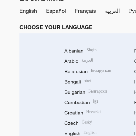
English
Español
Français
العربية
Ру
CHOOSE YOUR LANGUAGE
Albanian
Shqip
Arabic
العربية
Belarusian
Беларуская
Bengali
বাংলা
Bulgarian
Български
Cambodian
ខ្មែរ
Croatian
Hrvatski
Czech
Český
English
English