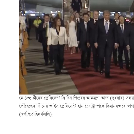
মে ১৩: চীনের প্রেসিডেন্ট সি চিন পিংয়ের আমন্ত্রণে আজ (বুধবার) সন্ধ্যা
পৌঁছেছেন। চীনের ভাইস প্রেসিডেন্ট হান চেং ট্রাম্পকে বিমানবন্দরে স্ব
(স্বর্ণা/তৌহিদ/লিলি)