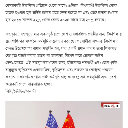
বেসরকারি উচ্চশিক্ষা প্রতিষ্ঠান থেকে আসে। এদিকে, বিশ্বব্যাপী উচ্চশিক্ষা থেকে
স্নাতক হওয়ার হার ভর্তির হারের মতো দ্রুত বাড়ছে না এবং মোট স্নাতক হওয়ার
হার ২০১৩ সালের ২২% থেকে বেড়ে ২০২৪ সালে মাত্র ২৭% হয়েছে।
এছাড়াও, বিশ্বজুড়ে মাত্র এক-তৃতীয়াংশ দেশ সুবিধাবঞ্চিত গোষ্ঠীর জন্য উচ্চশিক্ষায়
প্রবেশাধিকার সমর্থনে কর্মসূচি বাস্তবায়ন করেছে। শরণার্থীরা এখনও উচ্চশিক্ষার
ক্ষেত্রে উল্লেখযোগ্য বাধার সম্মুখীন হন, যার একটি প্রধান কারণ হলো শিক্ষাগত
যোগ্যতা যাচাই করার অভাব বা অক্ষমতা, বিশেষ করে গ্লোবাল সাউথ
দেশগুলোতে। এই সমস্যা সমাধানের জন্য, ইউনেস্কো শরণার্থী এবং জোরপূর্বক
বাস্তুচ্যুত ব্যক্তিদের একাডেমিক, বৃত্তিমূলক এবং দক্ষতাগত যোগ্যতা প্রত্যয়ন
করতে 'একাডেমিক পাসপোর্ট' কর্মসূচি চালু করেছে; এই কর্মসূচিটি এখন বেশ
কয়েকটি দেশে বাস্তবায়িত হচ্ছে।
লিলি/তৌহিদ/আনন্দী