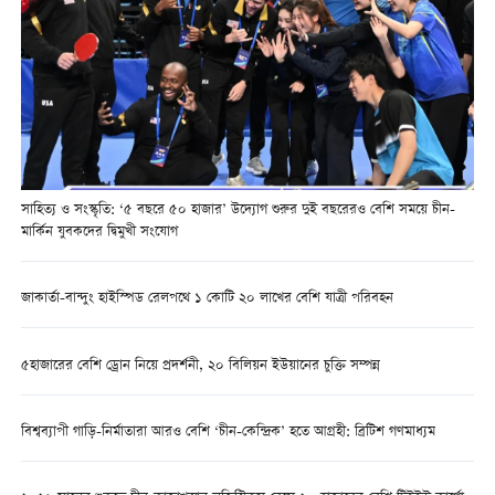
সাহিত্য ও সংস্কৃতি: ‘৫ বছরে ৫০ হাজার’ উদ্যোগ শুরুর দুই বছরেরও বেশি সময়ে চীন-
মার্কিন যুবকদের দ্বিমুখী সংযোগ
জাকার্তা-বান্দুং হাইস্পিড রেলপথে ১ কোটি ২০ লাখের বেশি যাত্রী পরিবহন
৫হাজারের বেশি ড্রোন নিয়ে প্রদর্শনী, ২০ বিলিয়ন ইউয়ানের চুক্তি সম্পন্ন
বিশ্বব্যাপী গাড়ি-নির্মাতারা আরও বেশি ‘চীন-কেন্দ্রিক’ হতে আগ্রহী: ব্রিটিশ গণমাধ্যম