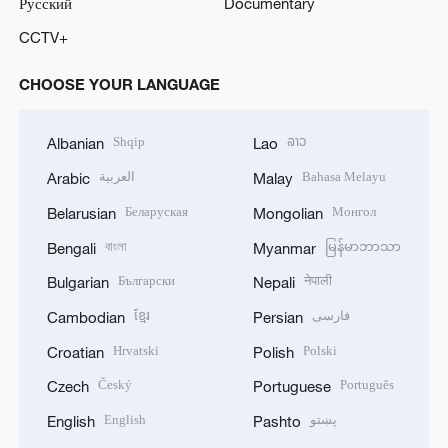
Русский
Documentary
CCTV+
CHOOSE YOUR LANGUAGE
Shqip
ລາວ
Albanian
Lao
العربية
Bahasa Melayu
Arabic
Malay
Беларуская
Монгол
Belarusian
Mongolian
বাংলা
မြန်မာဘာသာ
Bengali
Myanmar
Български
नेपाली
Bulgarian
Nepali
ខ្មែរ
فارسی
Cambodian
Persian
Hrvatski
Polski
Croatian
Polish
Český
Português
Czech
Portuguese
English
پښتو
English
Pashto