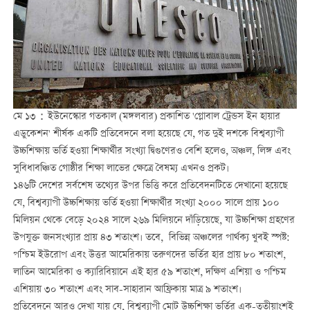
মে ১৩：ইউনেস্কোর গতকাল (মঙ্গলবার) প্রকাশিত 'গ্লোবাল ট্রেন্ডস ইন হায়ার
এডুকেশন' শীর্ষক একটি প্রতিবেদনে বলা হয়েছে যে, গত দুই দশকে বিশ্বব্যাপী
উচ্চশিক্ষায় ভর্তি হওয়া শিক্ষার্থীর সংখ্যা দ্বিগুণেরও বেশি হলেও, অঞ্চল, লিঙ্গ এবং
সুবিধাবঞ্চিত গোষ্ঠীর শিক্ষা লাভের ক্ষেত্রে বৈষম্য এখনও প্রকট।
১৪৬টি দেশের সর্বশেষ তথ্যের উপর ভিত্তি করে প্রতিবেদনটিতে দেখানো হয়েছে
যে, বিশ্বব্যাপী উচ্চশিক্ষায় ভর্তি হওয়া শিক্ষার্থীর সংখ্যা ২০০০ সালে প্রায় ১০০
মিলিয়ন থেকে বেড়ে ২০২৪ সালে ২৬৯ মিলিয়নে দাঁড়িয়েছে, যা উচ্চশিক্ষা গ্রহণের
উপযুক্ত জনসংখ্যার প্রায় ৪৩ শতাংশ। তবে, বিভিন্ন অঞ্চলের পার্থক্য খুবই স্পষ্ট:
পশ্চিম ইউরোপ এবং উত্তর আমেরিকায় তরুণদের ভর্তির হার প্রায় ৮০ শতাংশ,
লাতিন আমেরিকা ও ক্যারিবিয়ানে এই হার ৫৯ শতাংশ, দক্ষিণ এশিয়া ও পশ্চিম
এশিয়ায় ৩০ শতাংশ এবং সাব-সাহারান আফ্রিকায় মাত্র ৯ শতাংশ।
প্রতিবেদনে আরও দেখা যায় যে, বিশ্বব্যাপী মোট উচ্চশিক্ষা ভর্তির এক-তৃতীয়াংশই