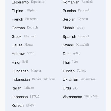
Esperanto
Română
Esperanto
Romanian
Filipino
Русский
Filipino
Russian
Français
Српски
French
Serbian
Deutsch
සිංහල
German
Sinhala
Ελληνικά
Español
Greek
Spanish
Hausa
Kiswahili
Hausa
Swahili
עברית
தமிழ்
Hebrew
Tamil
हिन्दी
ไทย
Hindi
Thai
Magyar
Türkçe
Hungarian
Turkish
Bahasa Indonesia
Українська
Indonesian
Ukrainian
Italiano
اردو
Italian
Urdu
日本語
Tiếng Việt
Japanese
Vietnamese
한국어
Korean