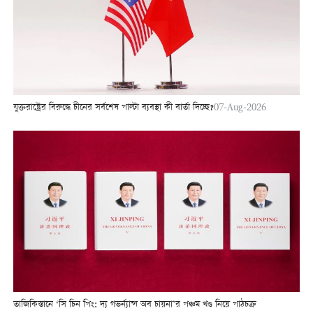
যুক্তরাষ্ট্রের বিরুদ্ধে চীনের সর্বশেষ পাল্টা ব্যবস্থা কী বার্তা দিচ্ছে?
07-Aug-2026
তাজিকিস্তানে ‘সি চিন পিং: দ্য গভর্ন্যান্স অব চায়না’র পঞ্চম খণ্ড নিয়ে পাঠচক্র