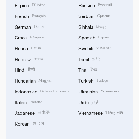
Filipino
Русский
Filipino
Russian
Français
Српски
French
Serbian
Deutsch
සිංහල
German
Sinhala
Ελληνικά
Español
Greek
Spanish
Hausa
Kiswahili
Hausa
Swahili
עברית
தமிழ்
Hebrew
Tamil
हिन्दी
ไทย
Hindi
Thai
Magyar
Türkçe
Hungarian
Turkish
Bahasa Indonesia
Українська
Indonesian
Ukrainian
Italiano
اردو
Italian
Urdu
日本語
Tiếng Việt
Japanese
Vietnamese
한국어
Korean