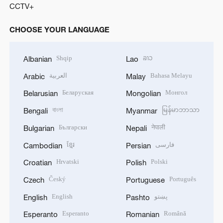
CCTV+
CHOOSE YOUR LANGUAGE
Shqip
ລາວ
Albanian
Lao
العربية
Bahasa Melayu
Arabic
Malay
Беларуская
Монгол
Belarusian
Mongolian
বাংলা
မြန်မာဘာသာ
Bengali
Myanmar
Български
नेपाली
Bulgarian
Nepali
ខ្មែរ
فارسی
Cambodian
Persian
Hrvatski
Polski
Croatian
Polish
Český
Português
Czech
Portuguese
English
پښتو
English
Pashto
Esperanto
Română
Esperanto
Romanian