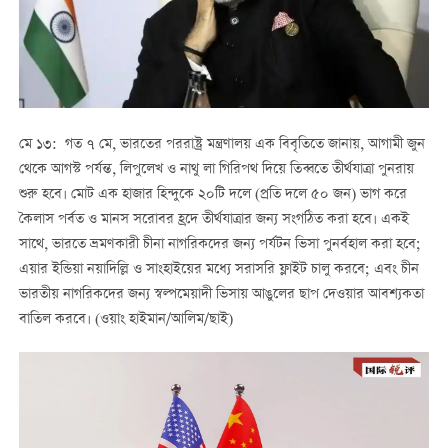
মে ১৩: গত ৭ মে, ভারতের পররাষ্ট্র মন্ত্রণালয় এক বিবৃতিতে জানায়, আগামী জুন
থেকে আগস্ট পর্যন্ত, লিপুলেখ ও নাথু লা গিরিপথ দিয়ে তিব্বতে তীর্থযাত্রা পুনরায়
শুরু হবে। মোট এক হাজার হিন্দুকে ২০টি দলে (প্রতি দলে ৫০ জন) ভাগ করে
কৈলাস পর্বত ও মানস সরোবর হ্রদে তীর্থযাত্রার জন্য সংগঠিত করা হবে। একই
সাথে, ভারতে ভ্রমণকারী চীনা নাগরিকদের জন্য পর্যটন ভিসা পুনর্বহাল করা হবে;
এয়ার ইন্ডিয়া নয়াদিল্লি ও সাংহাইয়ের মধ্যে সরাসরি ফ্লাইট চালু করবে; এবং চীন
ভারতীয় নাগরিকদের জন্য স্বল্পমেয়াদী ভিসায় আঙুলের ছাপ দেওয়ার আবশ্যকতা
বাতিল করবে। (ওয়াং হাইমান/আলিম/ছাই)