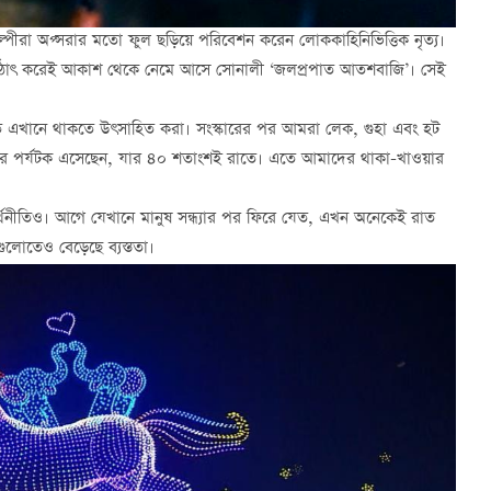
পীরা অপ্সরার মতো ফুল ছড়িয়ে পরিবেশন করেন লোককাহিনিভিত্তিক নৃত্য।
হঠাৎ করেই আকাশ থেকে নেমে আসে সোনালী ‘জলপ্রপাত আতশবাজি’। সেই
রাতে এখানে থাকতে উৎসাহিত করা। সংস্কারের পর আমরা লেক, গুহা এবং হট
 হাজার পর্যটক এসেছেন, যার ৪০ শতাংশই রাতে। এতে আমাদের থাকা-খাওয়ার
অর্থনীতিও। আগে যেখানে মানুষ সন্ধ্যার পর ফিরে যেত, এখন অনেকেই রাত
ুলোতেও বেড়েছে ব্যস্ততা।