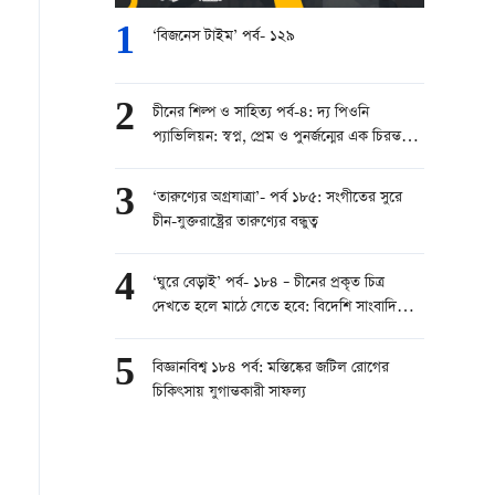
1
‘বিজনেস টাইম’ পর্ব- ১২৯
2
চীনের শিল্প ও সাহিত্য পর্ব-৪: দ্য পিওনি
প্যাভিলিয়ন: স্বপ্ন, প্রেম ও পুনর্জন্মের এক চিরন্তন
চীনা গল্প
3
‘তারুণ্যের অগ্রযাত্রা’- পর্ব ১৮৫: সংগীতের সুরে
চীন-যুক্তরাষ্ট্রের তারুণ্যের বন্ধুত্ব
4
‘ঘুরে বেড়াই’ পর্ব- ১৮৪ – চীনের প্রকৃত চিত্র
দেখতে হলে মাঠে যেতে হবে: বিদেশি সাংবাদিকের
উপলব্ধি
5
বিজ্ঞানবিশ্ব ১৮৪ পর্ব: মস্তিষ্কের জটিল রোগের
চিকিৎসায় যুগান্তকারী সাফল্য