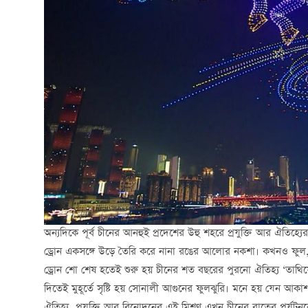
অন্যদিকে পূর্ব চীনের
আনহুই
প্রদেশের উহু শহরে প্রযুক্তি আর ঐতিহ
ড্রোন একসঙ্গে উড়ে তৈরি করে নানা রঙের আলোর নকশা। কখনও ফুল,
ড্রোন শো শেষ হতেই শুরু হয় চীনের শত বছরের পুরনো ঐতিহ্য ‘তাথিয়েহ
দিতেই মুহূর্তে সৃষ্টি হয় সোনালী আগুনের ফুলঝুরি। মনে হয় যেন আকাশ