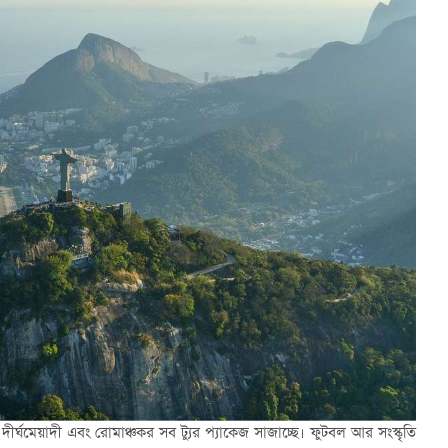
র্ঘমেয়াদী এবং রোমাঞ্চকর সব ট্যুর প্যাকেজ সাজাচ্ছে। ফুটবল আর সংস্কৃতি