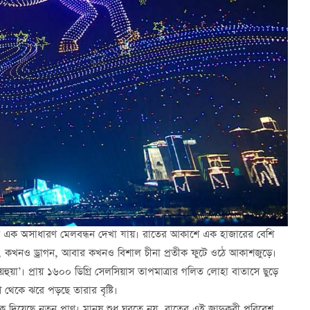
্যের এক অসাধারণ মেলবন্ধন দেখা যায়। রাতের আকাশে এক হাজারের বেশি
 কখনও ড্রাগন, আবার কখনও বিশাল চীনা প্রতীক ফুটে ওঠে আকাশজুড়ে।
ুয়া’। প্রায় ১৬০০ ডিগ্রি সেলসিয়াস তাপমাত্রার গলিত লোহা বাতাসে ছুড়ে
 থেকে ঝরে পড়ছে তারার বৃষ্টি।