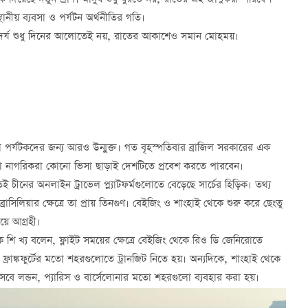
ে দিয়েছে নতুন প্রাণ। মানুষ শুধু ঘুরতে নয়, রাতের এই জাদুকরী পরিবেশ
ানীয় ব্যবসা ও পর্যটন অর্থনীতির গতি।
্য শুধু দিনের আলোতেই নয়, রাতের আকাশেও সমান মোহময়।
 পর্যটকদের জন্য আরও উন্মুক্ত। গত বৃহস্পতিবার ব্রাজিল সরকারের এক
া নাগরিকরা কোনো ভিসা ছাড়াই দেশটিতে প্রবেশ করতে পারবেন।
চীনের অনলাইন ট্রাভেল প্ল্যাটফর্মগুলোতে বেড়েছে সার্চের হিড়িক। তথ্য
াসিলিয়ার ক্ষেত্রে তা প্রায় তিনগুণ। বেইজিং ও শাংহাই থেকে শুরু করে ছেংতু
য়ে আগ্রহী।
বেষক শি খ্য বলেন, ফ্লাইট সময়ের ক্ষেত্রে বেইজিং থেকে রিও ডি জেনিরোতে
ও ফ্রাঙ্কফুর্টের মতো শহরগুলোতে ট্রানজিট নিতে হয়। অন্যদিকে, শাংহাই থেকে
সেবে লন্ডন, প্যারিস ও বার্সেলোনার মতো শহরগুলো ব্যবহার করা হয়।