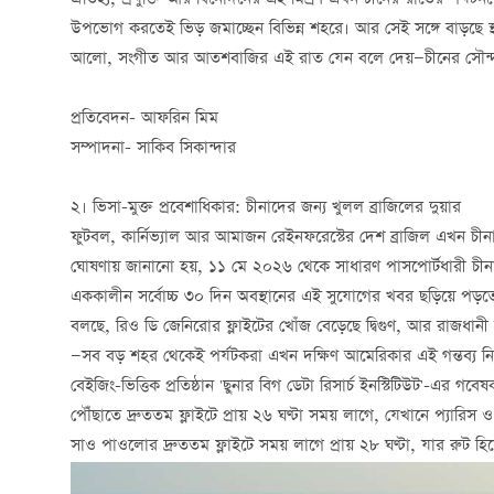
ঐতিহ্য, প্রযুক্তি আর বিনোদনের এই মিশ্রণ এখন চীনের রাতের পর্যটনক
উপভোগ করতেই ভিড় জমাচ্ছেন বিভিন্ন শহরে। আর সেই সঙ্গে বাড়ছে স্থ
আলো, সংগীত আর আতশবাজির এই রাত যেন বলে দেয়—চীনের সৌন্দর
প্রতিবেদন- আফরিন মিম
সম্পাদনা- সাকিব সিকান্দার
২। ভিসা-মুক্ত প্রবেশাধিকার: চীনাদের জন্য খুলল ব্রাজিলের দুয়ার
ফুটবল, কার্নিভ্যাল আর আমাজন রেইনফরেস্টের দেশ ব্রাজিল এখন চীনা
ঘোষণায় জানানো হয়, ১১ মে ২০২৬ থেকে সাধারণ পাসপোর্টধারী চীন
এককালীন সর্বোচ্চ ৩০ দিন অবস্থানের এই সুযোগের খবর ছড়িয়ে পড়তেই 
বলছে, রিও ডি জেনিরোর ফ্লাইটের খোঁজ বেড়েছে দ্বিগুণ, আর রাজধানী ব্র
—সব বড় শহর থেকেই পর্যটকরা এখন দক্ষিণ আমেরিকার এই গন্তব্য নি
বেইজিং-ভিত্তিক প্রতিষ্ঠান 'ছুনার বিগ ডেটা রিসার্চ ইনস্টিটিউট'-এর গ
পৌঁছাতে দ্রুততম ফ্লাইটে প্রায় ২৬ ঘণ্টা সময় লাগে, যেখানে প্যারিস 
সাও পাওলোর দ্রুততম ফ্লাইটে সময় লাগে প্রায় ২৮ ঘণ্টা, যার রুট হি