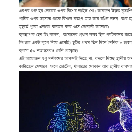
এরপর শুরু হয় লেকের ওপর বিশেষ লাইভ শো। আকাশে উড়ন্ত নৃত্যশিল্
পানির ওপর ভাসতে থাকে বিশাল কচ্ছপ-মাছ আর রঙিন লণ্ঠন। আর 
মুহূর্তে পুরো এলাকা ঝলমল করে ওঠে সোনালী আলোয়।
ব্যবস্থাপক ছেন চিং বলেন, আমাদের প্রধান লক্ষ্য ছিল পর্যটকদের 
স্প্রিংকে একই লুপে নিয়ে এসেছি। ছুটির প্রথম তিন দিনে দৈনিক ৮
ব্যবসা ৫০ শতাংশেরও বেশি বেড়েছে।
এই আয়োজন শুধু দর্শকদের আনন্দই দিচ্ছে না, বদলে দিচ্ছে স্থানীয় 
কাটাচ্ছেন সেখানে। ফলে হোটেল, খাবারের দোকান আর স্থানীয় ব্যবসাগ