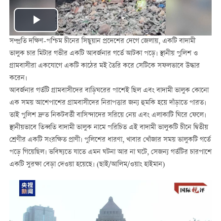
Play
সম্প্রতি দক্ষিণ-পশ্চিম চীনের সিছুয়ান প্রদেশের দেগে জেলায়, একটি বাদামী
Video
ভালুক চার মিটার গভীর একটি আবর্জনার গর্তে আটকা পড়ে। স্থানীয় পুলিশ ও
গ্রামবাসীরা একযোগে একটি কাঠের মই তৈরি করে সেটিকে সফলভাবে উদ্ধার
করেন।
আবর্জনার গর্তটি গ্রামবাসীদের বাড়িঘরের পাশেই ছিল এবং বাদামী ভালুক কোনো
এক সময় আশেপাশের গ্রামবাসীদের নিরাপত্তার জন্য হুমকি হয়ে দাঁড়াতে পারত।
তাই পুলিশ দ্রুত নিকটবর্তী বাসিন্দাদের সরিয়ে নেয় এবং এলাকাটি ঘিরে ফেলে।
স্থানীয়ভাবে তিব্বতি বাদামী ভালুক নামে পরিচিত এই বাদামী ভালুকটি চীনে দ্বিতীয়
শ্রেণীর একটি সংরক্ষিত প্রাণী। পুলিশের ধারণা, খাবার খোঁজার সময় ভালুকটি গর্তে
পড়ে গিয়েছিল। ভবিষ্যতে যাতে এমন ঘটনা আর না ঘটে, সেজন্য গর্তটির চারপাশে
একটি সুরক্ষা বেড়া দেওয়া হয়েছে। (ছাই/আলিম/ওয়াং হাইমান)