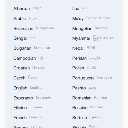
Shqip
ລາວ
Albanian
Lao
العربية
Bahasa Melayu
Arabic
Malay
Беларуская
Монгол
Belarusian
Mongolian
বাংলা
မြန်မာဘာသာ
Bengali
Myanmar
Български
नेपाली
Bulgarian
Nepali
ខ្មែរ
فارسی
Cambodian
Persian
Hrvatski
Polski
Croatian
Polish
Český
Português
Czech
Portuguese
English
پښتو
English
Pashto
Esperanto
Română
Esperanto
Romanian
Filipino
Русский
Filipino
Russian
Français
Српски
French
Serbian
Deutsch
සිංහල
German
Sinhala