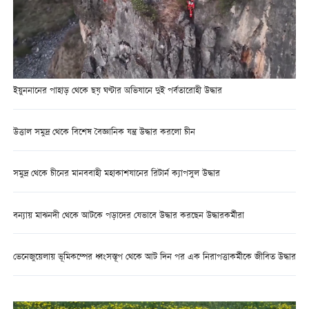
ইয়ুননানের পাহাড় থেকে ছয় ঘণ্টার অভিযানে দুই পর্বতারোহী উদ্ধার
উত্তাল সমুদ্র থেকে বিশেষ বৈজ্ঞানিক যন্ত্র উদ্ধার করলো চীন
সমুদ্র থেকে চীনের মানববাহী মহাকাশযানের রিটার্ন ক্যাপসুল উদ্ধার
বন্যায় মাঝনদী থেকে আটকে পড়াদের যেভাবে উদ্ধার করছেন উদ্ধারকর্মীরা
ভেনেজুয়েলায় ভূমিকম্পের ধ্বংসস্তূপ থেকে আট দিন পর এক নিরাপত্তাকর্মীকে জীবিত উদ্ধার