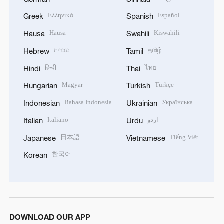
Ελληνικά
Español
Greek
Spanish
Hausa
Kiswahili
Hausa
Swahili
עברית
தமிழ்
Hebrew
Tamil
हिन्दी
ไทย
Hindi
Thai
Magyar
Türkçe
Hungarian
Turkish
Bahasa Indonesia
Українська
Indonesian
Ukrainian
Italiano
اردو
Italian
Urdu
日本語
Tiếng Việt
Japanese
Vietnamese
한국어
Korean
DOWNLOAD OUR APP