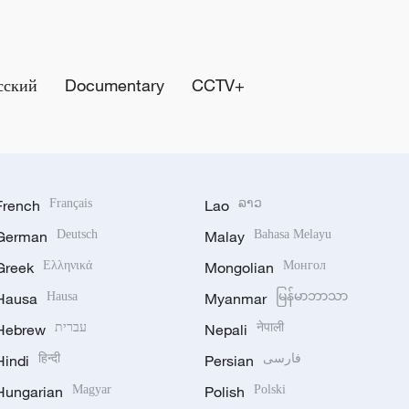
сский
Documentary
CCTV+
French
Français
Lao
ລາວ
German
Deutsch
Malay
Bahasa Melayu
Greek
Ελληνικά
Mongolian
Монгол
Hausa
Hausa
Myanmar
မြန်မာဘာသာ
Hebrew
עברית
Nepali
नेपाली
Hindi
हिन्दी
Persian
فارسی
Hungarian
Magyar
Polish
Polski