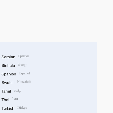
Serbian
Српски
Sinhala
සිංහල
Spanish
Español
Swahili
Kiswahili
Tamil
தமிழ்
Thai
ไทย
Turkish
Türkçe