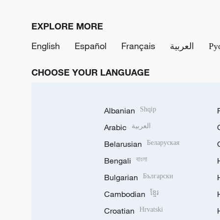
EXPLORE MORE
English
Español
Français
العربية
Ру
CHOOSE YOUR LANGUAGE
Albanian
Shqip
Arabic
العربية
Belarusian
Беларуская
Bengali
বাংলা
Bulgarian
Български
Cambodian
ខ្មែរ
Croatian
Hrvatski