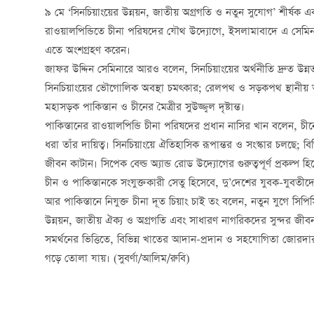
৯ মে ‘সিনচিয়াংয়ের উন্নয়ন, জাতীয় অগ্রগতি ও নতুন সুযোগ’ শীর্ষক এক
রাওয়ালপিন্ডিতে চীনা পরিষদের যৌথ উদ্যোগে, ইসলামাবাদে এ সেমিন
এতে অংশগ্রহণ করেন।
জাফর উদ্দিন সেমিনারে আরও বলেন, সিনচিয়াংয়ের অর্থনীতি দ্রুত উন্ন
সিনচিয়াংয়ের ভৌগোলিক অবস্থা চমত্কার; রেলপথ ও সড়কপথ স্থানীয়
মহাসড়ক পাকিস্তান ও চীনের মৈত্রীর সুউজ্জ্বল দৃষ্টান্ত।
পাকিস্তানের রাওয়ালপিন্ডি চীনা পরিষদের প্রধান নাসির খান বলেন, চী
ধরা তাঁর দায়িত্ব। সিনচিয়াংয়ে ঐতিহাসিক রূপান্তর ও সংস্কার চলছে; বি
জীবন কাটান। সিপেক বেল্ড অ্যান্ড রোড উদ্যোগের গুরুত্বপূর্ণ প্রকল্প হি
চীন ও পাকিস্তানকে সংযুক্তকারী সেতু হিসেবে, দু’দেশের যুবক-যুবতীদে
আর পাকিস্তানে নিযুক্ত চীনা দূত চিয়াং চাই তং বলেন, নতুন যুগে সিপ
উন্নয়ন, জাতীয় ঐক্য ও অগ্রগতি এবং সাধারণ নাগরিকদের সুন্দর জীব
সমর্থনের ভিত্তিতে, বিভিন্ন খাতের আদান-প্রদান ও সহযোগিতা জোরদার 
গড়ে তোলা যায়। (সুবর্ণা/আলিম/রুবি)