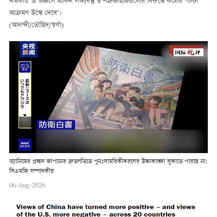
কর্মকাণ্ড ‘এ অঞ্চলে মার্কিন লক্ষ্যবস্তু ও শত্রু জাহাজগুলোর বিরুদ্ধে কঠোর পাল্টা
আক্রমণ উস্কে দেবে’।
(আনন্দী/তৌহিদ/স্বর্ণা)
অ্যানিমের প্রচ্ছদ জাপানের দ্রুতগতিতে পুনঃসামরিকীকরণের উচ্চাকাঙ্ক্ষা লুকাতে পারছে না:
সিএমজি সম্পাদকীয়
06-Aug-2026