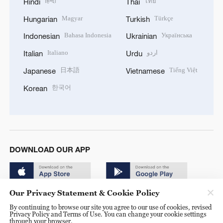
हिन्दी
ไทย
Hindi
Thai
Magyar
Türkçe
Hungarian
Turkish
Bahasa Indonesia
Українська
Indonesian
Ukrainian
Italiano
اردو
Italian
Urdu
日本語
Tiếng Việt
Japanese
Vietnamese
한국어
Korean
DOWNLOAD OUR APP
Our Privacy Statement & Cookie Policy
By continuing to browse our site you agree to our use of cookies, revised
Privacy Policy and Terms of Use. You can change your cookie settings
through your browser.
© China Radio International.CRI. All Rights Reserved. 16A