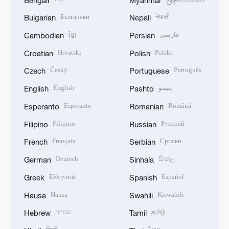
Български
नेपाली
Bulgarian
Nepali
ខ្មែរ
فارسی
Cambodian
Persian
Hrvatski
Polski
Croatian
Polish
Český
Português
Czech
Portuguese
English
پښتو
English
Pashto
Esperanto
Română
Esperanto
Romanian
Filipino
Русский
Filipino
Russian
Français
Српски
French
Serbian
Deutsch
සිංහල
German
Sinhala
Ελληνικά
Español
Greek
Spanish
Hausa
Kiswahili
Hausa
Swahili
עברית
தமிழ்
Hebrew
Tamil