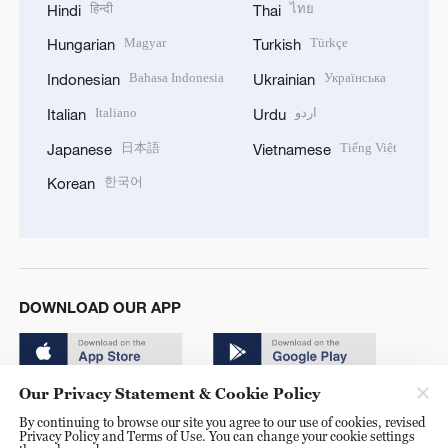
हिन्दी
ไทย
Hindi
Thai
Magyar
Türkçe
Hungarian
Turkish
Bahasa Indonesia
Українська
Indonesian
Ukrainian
Italiano
اردو
Italian
Urdu
日本語
Tiếng Việt
Japanese
Vietnamese
한국어
Korean
DOWNLOAD OUR APP
Our Privacy Statement & Cookie Policy
By continuing to browse our site you agree to our use of cookies, revised
Privacy Policy and Terms of Use. You can change your cookie settings