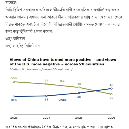
করেছে।
তিনি ব্রিটিশ সরকারকে অবিলম্বে ‘চীন-বিরোধী রাজনৈতিক চালবাজি’ বন্ধ করার
আহ্বান জানান। এছাড়া বিনা কারণে চীনা নাগরিকদের গ্রেপ্তার ও দণ্ড দেওয়া থেকে
বিরত থাকতে এবং চীন-বিরোধী বিচ্ছিন্নতাবাদী গোষ্ঠীকে মদত দেওয়া বন্ধ করার
জন্য কড়া হুঁশিয়ারি প্রদান করেন।
শুভ/জেনিফার
তথ্য ও ছবি: সিজিটিএন
একাধিক দেশের গণমাধ্যমে বৈশ্বিক চীনা-সদিচ্ছা ক্রমাগত বৃদ্ধি পাওয়া নিয়ে ব্যাপক