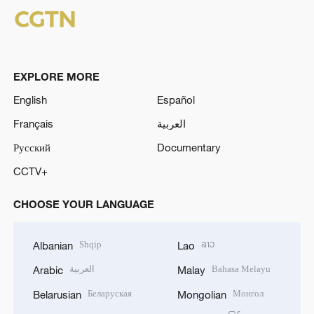
EXPLORE MORE
English
Español
Français
العربية
Русский
Documentary
CCTV+
CHOOSE YOUR LANGUAGE
Shqip
ລາວ
Albanian
Lao
العربية
Bahasa Melayu
Arabic
Malay
Беларуская
Монгол
Belarusian
Mongolian