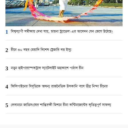
1
বিশ্বব্যাপী সমীক্ষায় দেখা যায়, 'চায়না ট্র্যাভেল'-এর আবেদন যেন জেগে উঠেছে!
2
চীনে ৩০ বছর মেয়াদি বিশেষ ট্রেজারি বন্ড ইস্যু
3
নতুন হাইপারস্পেকট্রাল স্যাটেলাইট মহাকাশে পাঠাল চীন
4
ফিলিপাইনের বিবৃতিকে 'জঘন্য রাজনৈতিক উসকানি' বলে তীব্র নিন্দা চীনের
5
লেবাননে জাতিসংঘের শান্তিরক্ষী মিশনে চীনা কন্টিনজেন্টের কৃতিত্বপূর্ণ সাফল্য