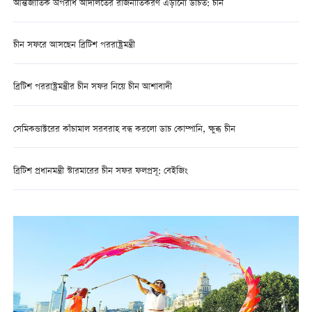
আন্তর্জাতিক অপরাধ আদালতের রাজনীতিকরণ এড়ানো উচিত: চীন
চীন সফরে আসছেন ব্রিটিশ পররাষ্ট্রমন্ত্রী
ব্রিটিশ পররাষ্ট্রমন্ত্রীর চীন সফর নিয়ে চীন আশাবাদী
সেমিকন্ডাক্টরের কাঁচামাল সরবরাহ বন্ধ করলো ডাচ কোম্পানি, ক্ষুব্ধ চীন
ব্রিটিশ প্রধানমন্ত্রী স্টারমারের চীন সফর ফলপ্রসূ: বেইজিং