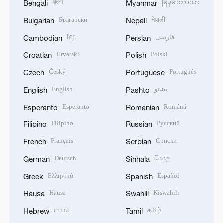
বাংলা
မြန်မာဘာသာ
Bengali
Myanmar
Български
नेपाली
Bulgarian
Nepali
ខ្មែរ
فارسی
Cambodian
Persian
Hrvatski
Polski
Croatian
Polish
Český
Português
Czech
Portuguese
English
پښتو
English
Pashto
Esperanto
Română
Esperanto
Romanian
Filipino
Русский
Filipino
Russian
Français
Српски
French
Serbian
Deutsch
සිංහල
German
Sinhala
Ελληνικά
Español
Greek
Spanish
Hausa
Kiswahili
Hausa
Swahili
עברית
தமிழ்
Hebrew
Tamil