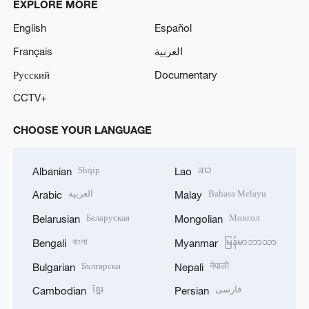
EXPLORE MORE
English
Español
Français
العربية
Русский
Documentary
CCTV+
CHOOSE YOUR LANGUAGE
Shqip
ລາວ
Albanian
Lao
العربية
Bahasa Melayu
Arabic
Malay
Беларуская
Монгол
Belarusian
Mongolian
বাংলা
မြန်မာဘာသာ
Bengali
Myanmar
Български
नेपाली
Bulgarian
Nepali
ខ្មែរ
فارسی
Cambodian
Persian