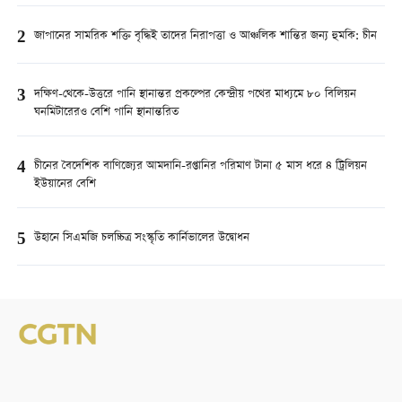
2
জাপানের সামরিক শক্তি বৃদ্ধিই তাদের নিরাপত্তা ও আঞ্চলিক শান্তির জন্য হুমকি: চীন
3
দক্ষিণ-থেকে-উত্তরে পানি স্থানান্তর প্রকল্পের কেন্দ্রীয় পথের মাধ্যমে ৮০ বিলিয়ন
ঘনমিটারেরও বেশি পানি স্থানান্তরিত
4
চীনের বৈদেশিক বাণিজ্যের আমদানি-রপ্তানির পরিমাণ টানা ৫ মাস ধরে ৪ ট্রিলিয়ন
ইউয়ানের বেশি
5
উহানে সিএমজি চলচ্চিত্র সংস্কৃতি কার্নিভালের উদ্বোধন