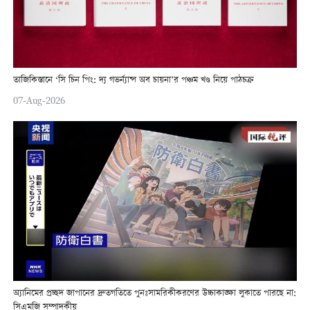
তাজিকিস্তানে ‘সি চিন পিং: দ্য গভর্ন্যান্স অব চায়না’র পঞ্চম খণ্ড নিয়ে পাঠচক্র
07-Aug-2026
অ্যানিমের প্রচ্ছদ জাপানের দ্রুতগতিতে পুনঃসামরিকীকরণের উচ্চাকাঙ্ক্ষা লুকাতে পারছে না:
সিএমজি সম্পাদকীয়