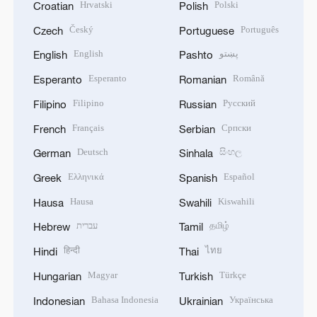
Hrvatski
Polski
Croatian
Polish
Český
Português
Czech
Portuguese
English
پښتو
English
Pashto
Esperanto
Română
Esperanto
Romanian
Filipino
Русский
Filipino
Russian
Français
Српски
French
Serbian
Deutsch
සිංහල
German
Sinhala
Ελληνικά
Español
Greek
Spanish
Hausa
Kiswahili
Hausa
Swahili
עברית
தமிழ்
Hebrew
Tamil
हिन्दी
ไทย
Hindi
Thai
Magyar
Türkçe
Hungarian
Turkish
Bahasa Indonesia
Українська
Indonesian
Ukrainian