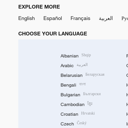
EXPLORE MORE
English
Español
Français
العربية
Ру
CHOOSE YOUR LANGUAGE
Albanian
Shqip
Arabic
العربية
Belarusian
Беларуская
Bengali
বাংলা
Bulgarian
Български
Cambodian
ខ្មែរ
Croatian
Hrvatski
Czech
Český