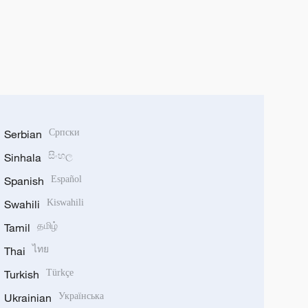
Serbian
Српски
Sinhala
සිංහල
Spanish
Español
Swahili
Kiswahili
Tamil
தமிழ்
Thai
ไทย
Turkish
Türkçe
Ukrainian
Українська