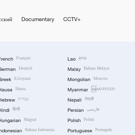
сский
Documentary
CCTV+
French
Français
Lao
ລາວ
German
Deutsch
Malay
Bahasa Melayu
Greek
Ελληνικά
Mongolian
Монгол
Hausa
Hausa
Myanmar
မြန်မာဘာသာ
Hebrew
עברית
Nepali
नेपाली
Hindi
हिन्दी
Persian
فارسی
Hungarian
Magyar
Polish
Polski
Indonesian
Bahasa Indonesia
Portuguese
Português