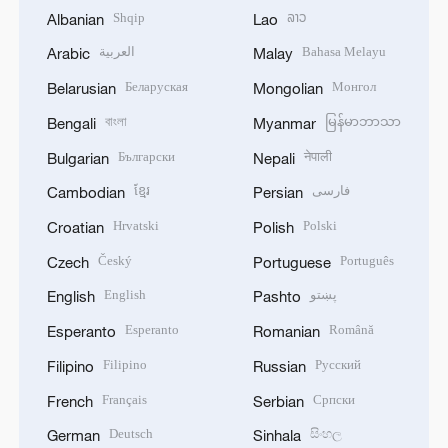
Shqip
ລາວ
Albanian
Lao
العربية
Bahasa Melayu
Arabic
Malay
Беларуская
Монгол
Belarusian
Mongolian
বাংলা
မြန်မာဘာသာ
Bengali
Myanmar
Български
नेपाली
Bulgarian
Nepali
ខ្មែរ
فارسی
Cambodian
Persian
Hrvatski
Polski
Croatian
Polish
Český
Português
Czech
Portuguese
English
پښتو
English
Pashto
Esperanto
Română
Esperanto
Romanian
Filipino
Русский
Filipino
Russian
Français
Српски
French
Serbian
Deutsch
සිංහල
German
Sinhala