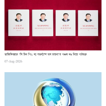
তাজিকিস্তানে ‘সি চিন পিং: দ্য গভর্ন্যান্স অব চায়না’র পঞ্চম খণ্ড নিয়ে পাঠচক্র
07-Aug-2026