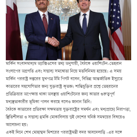
মার্কিন সংবাদমাধ্যম অ্যাক্সিওসের তথ্য অনুযায়ী, বৈঠকে ওয়াশিংটন-তেহরান
সংলাপের অগ্রগতি এবং সম্ভাব্য সমঝোতা নিয়ে মতবিনিময় হয়েছে। এ সময়
মার্কিন পররাষ্ট্র দপ্তরের মুখপাত্র টমি পিগট বলেন, বিভিন্ন আন্তর্জাতিক ইস্যুতে
কাতারের সহযোগিতার জন্য যুক্তরাষ্ট্র কৃতজ্ঞ। শান্তিচুক্তির প্রশ্নে তেহরানের
প্রতিক্রিয়ার অপেক্ষায় থাকা অবস্থায় ওয়াশিংটনের জন্য কাতার গুরুত্বপূর্ণ
মধ্যস্থতাকারীর ভূমিকা পালন করছে বলেও জানান তিনি।
বৈঠকে কাতারের প্রতিরক্ষা সক্ষমতায় যুক্তরাষ্ট্রের সমর্থন এবং মধ্যপ্রাচ্যে নিরাপত্তা,
স্থিতিশীলতা ও সম্ভাব্য হুমকি মোকাবিলায় দুই দেশের ঘনিষ্ঠ সমন্বয়ের বিষয়েও
আলোচনা হয়।
একই দিনে শেখ মোহাম্মদ মিশরের পররাষ্ট্রমন্ত্রী বদর আবদেলাত্তি -এর সঙ্গে