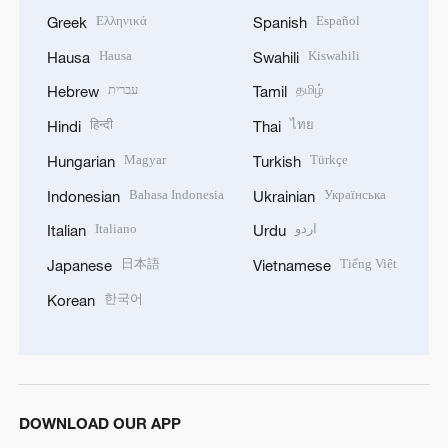
Ελληνικά
Español
Greek
Spanish
Hausa
Kiswahili
Hausa
Swahili
עברית
தமிழ்
Hebrew
Tamil
हिन्दी
ไทย
Hindi
Thai
Magyar
Türkçe
Hungarian
Turkish
Bahasa Indonesia
Українська
Indonesian
Ukrainian
Italiano
اردو
Italian
Urdu
日本語
Tiếng Việt
Japanese
Vietnamese
한국어
Korean
DOWNLOAD OUR APP