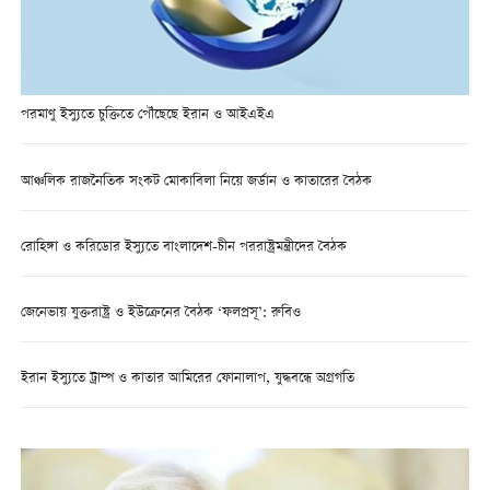
পরমাণু ইস্যুতে চুক্তিতে পৌঁছেছে ইরান ও আইএইএ
আঞ্চলিক রাজনৈতিক সংকট মোকাবিলা নিয়ে জর্ডান ও কাতারের বৈঠক
রোহিঙ্গা ও করিডোর ইস্যুতে বাংলাদেশ-চীন পররাষ্ট্রমন্ত্রীদের বৈঠক
জেনেভায় যুক্তরাষ্ট্র ও ইউক্রেনের বৈঠক ‘ফলপ্রসূ’: রুবিও
ইরান ইস্যুতে ট্রাম্প ও কাতার আমিরের ফোনালাপ, যুদ্ধবন্ধে অগ্রগতি