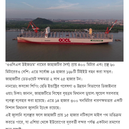
‘ওওসিএল উইজডম’ নামের জাহাজটির দৈর্ঘ্য প্রায় ৪০০ মিটার এবং প্রস্থ ৬০
মিটারেরও বেশি। এতে সর্বোচ্চ ২৪ হাজার ১৬৮টি টিইইউ বহন করা সম্ভব।
জাহাজটির ডেডওয়েট সক্ষমতা ২ লাখ ২৫ হাজার টন।
নানতোং কসকো শিপিং হেভি ইন্ডাস্ট্রির গবেষণা ও উন্নয়ন বিভাগের ডিজাইনার
ওয়াং চিকাং জানান, জাহাজটিতে বিশ্বের বৃহত্তম মিথানল ডুয়াল-ফুয়েল সরবরাহ
ব্যবস্থা ব্যবহার করা হয়েছে। এতে ১৪ হাজার ৩০০ ঘনমিটার ধারণক্ষমতার একটি
বিশাল মিথানল জ্বালানি ট্যাংক রয়েছে।
এই জ্বালানি ব্যবস্থার ফলে জাহাজটি প্রায় ১৫ হাজার নটিক্যাল মাইল পথ অতিক্রম
করতে পারে, যা এশিয়া থেকে ইউরোপের দূরবর্তী বন্দর পর্যন্ত একটানা ভ্রমণের