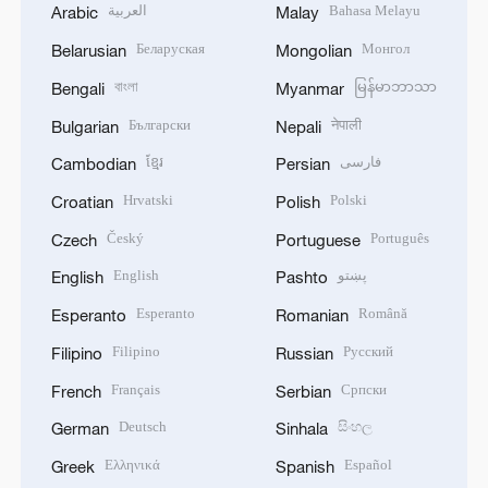
العربية
Bahasa Melayu
Arabic
Malay
Беларуская
Монгол
Belarusian
Mongolian
বাংলা
မြန်မာဘာသာ
Bengali
Myanmar
Български
नेपाली
Bulgarian
Nepali
ខ្មែរ
فارسی
Cambodian
Persian
Hrvatski
Polski
Croatian
Polish
Český
Português
Czech
Portuguese
English
پښتو
English
Pashto
Esperanto
Română
Esperanto
Romanian
Filipino
Русский
Filipino
Russian
Français
Српски
French
Serbian
Deutsch
සිංහල
German
Sinhala
Ελληνικά
Español
Greek
Spanish