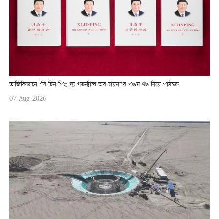
তাজিকিস্তানে ‘সি চিন পিং: দ্য গভর্ন্যান্স অব চায়না’র পঞ্চম খণ্ড নিয়ে পাঠচক্র
07-Aug-2026