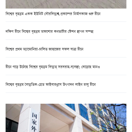
বিশ্বের বৃহত্তম একক ইউনিট সৌরবিদ্যুৎ প্রকল্পের নির্মাণকাজ শুরু চীনে
দক্ষিণ চীনে বিশ্বের বৃহত্তম অফশোর কনভার্টার স্টেশন স্থাপন সম্পন্ন
বিশ্বের প্রথম অ্যামোনিয়া-চালিত জাহাজের সফল যাত্রা চীনে
চীনে গড়ে উঠেছে বিশ্বের বৃহত্তম বিদ্যুত্ সরবরাহ-ব্যবস্থা; বেড়েছে মানও
বিশ্বের বৃহত্তম বৈদ্যুতিক-গ্রেড ফাইবারগ্লাস উৎপাদন লাইন চালু চীনে