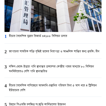
1
চীনের বৈদেশিক মুদ্রার রিজার্ভ ৩৪১৮৮ বিলিয়ন ডলার
2
জাপানের সামরিক শক্তি বৃদ্ধিই তাদের নিরাপত্তা ও আঞ্চলিক শান্তির জন্য হুমকি: চীন
3
দক্ষিণ-থেকে-উত্তরে পানি স্থানান্তর প্রকল্পের কেন্দ্রীয় পথের মাধ্যমে ৮০ বিলিয়ন
ঘনমিটারেরও বেশি পানি স্থানান্তরিত
4
চীনের বৈদেশিক বাণিজ্যের আমদানি-রপ্তানির পরিমাণ টানা ৫ মাস ধরে ৪ ট্রিলিয়ন
ইউয়ানের বেশি
5
উহানে সিএমজি চলচ্চিত্র সংস্কৃতি কার্নিভালের উদ্বোধন