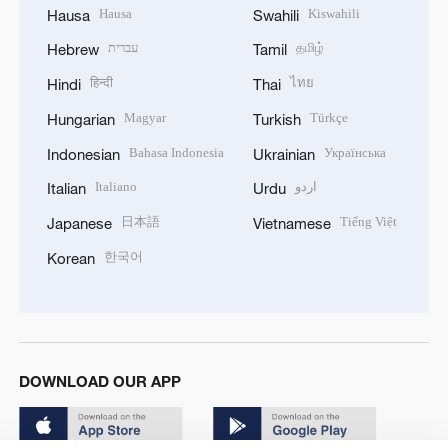
Hausa
Kiswahili
Hausa
Swahili
עברית
தமிழ்
Hebrew
Tamil
हिन्दी
ไทย
Hindi
Thai
Magyar
Türkçe
Hungarian
Turkish
Bahasa Indonesia
Українська
Indonesian
Ukrainian
Italiano
اردو
Italian
Urdu
日本語
Tiếng Việt
Japanese
Vietnamese
한국어
Korean
DOWNLOAD OUR APP