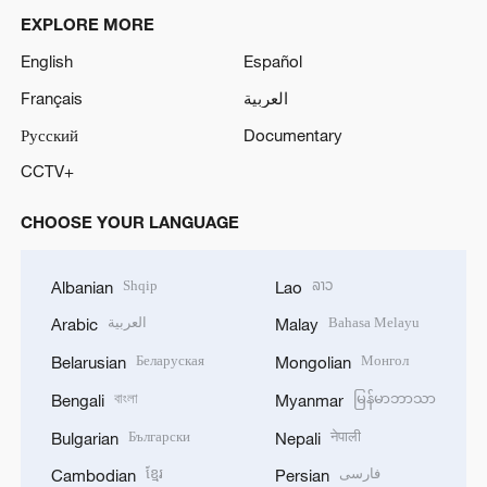
EXPLORE MORE
English
Español
Français
العربية
Русский
Documentary
CCTV+
CHOOSE YOUR LANGUAGE
Shqip
ລາວ
Albanian
Lao
العربية
Bahasa Melayu
Arabic
Malay
Беларуская
Монгол
Belarusian
Mongolian
বাংলা
မြန်မာဘာသာ
Bengali
Myanmar
Български
नेपाली
Bulgarian
Nepali
ខ្មែរ
فارسی
Cambodian
Persian