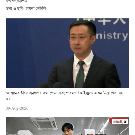
ফয়সল/হাশিম
তথ্য ও ছবি: চায়না ডেইলি।
‘জাপানের উচিত জনগণের কথা শোনা এবং পারমাণবিক ইস্যুতে আগুন নিয়ে খেলা বন্ধ
করা’
09-Aug-2026