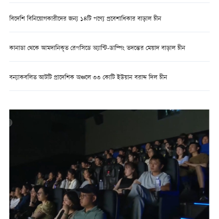
বিদেশি বিনিয়োগকারীদের জন্য ১৪টি পণ্যে প্রবেশাধিকার বাড়াল চীন
কানাডা থেকে আমদানিকৃত রেপসিডে অ্যান্টি-ডাম্পিং তদন্তের মেয়াদ বাড়াল চীন
বন্যাকবলিত আটটি প্রাদেশিক অঞ্চলে ৩৩ কোটি ইউয়ান বরাদ্দ দিল চীন