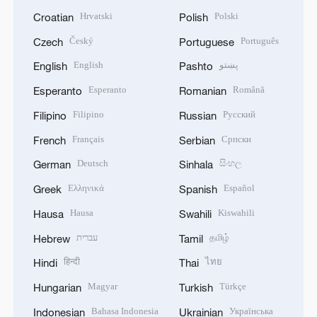
Hrvatski
Polski
Croatian
Polish
Český
Português
Czech
Portuguese
English
پښتو
English
Pashto
Esperanto
Română
Esperanto
Romanian
Filipino
Русский
Filipino
Russian
Français
Српски
French
Serbian
Deutsch
සිංහල
German
Sinhala
Ελληνικά
Español
Greek
Spanish
Hausa
Kiswahili
Hausa
Swahili
עברית
தமிழ்
Hebrew
Tamil
हिन्दी
ไทย
Hindi
Thai
Magyar
Türkçe
Hungarian
Turkish
Bahasa Indonesia
Українська
Indonesian
Ukrainian