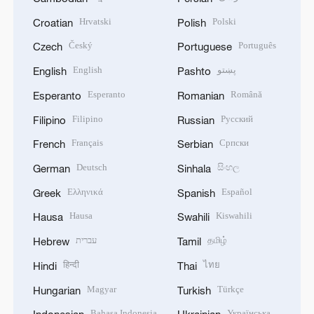
Hrvatski
Polski
Croatian
Polish
Český
Português
Czech
Portuguese
English
پښتو
English
Pashto
Esperanto
Română
Esperanto
Romanian
Filipino
Русский
Filipino
Russian
Français
Српски
French
Serbian
Deutsch
සිංහල
German
Sinhala
Ελληνικά
Español
Greek
Spanish
Hausa
Kiswahili
Hausa
Swahili
עברית
தமிழ்
Hebrew
Tamil
हिन्दी
ไทย
Hindi
Thai
Magyar
Türkçe
Hungarian
Turkish
Bahasa Indonesia
Українська