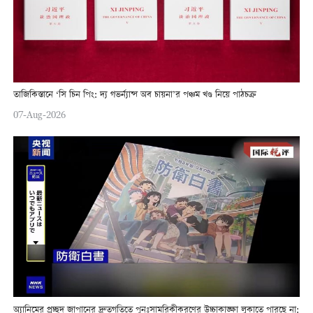
তাজিকিস্তানে ‘সি চিন পিং: দ্য গভর্ন্যান্স অব চায়না’র পঞ্চম খণ্ড নিয়ে পাঠচক্র
07-Aug-2026
অ্যানিমের প্রচ্ছদ জাপানের দ্রুতগতিতে পুনঃসামরিকীকরণের উচ্চাকাঙ্ক্ষা লুকাতে পারছে না: