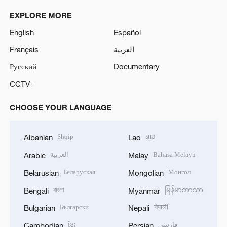
EXPLORE MORE
English
Español
Français
العربية
Русский
Documentary
CCTV+
CHOOSE YOUR LANGUAGE
Shqip
ລາວ
Albanian
Lao
العربية
Bahasa Melayu
Arabic
Malay
Беларуская
Монгол
Belarusian
Mongolian
বাংলা
မြန်မာဘာသာ
Bengali
Myanmar
Български
नेपाली
Bulgarian
Nepali
ខ្មែរ
فارسی
Cambodian
Persian