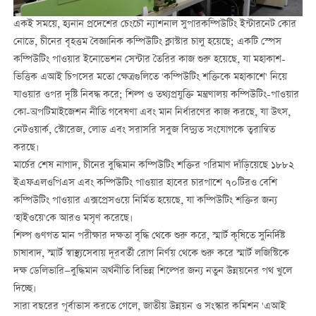
একই সময়ে, হ্যনান প্রদেশের চেংচৌ ন্যাশনাল সুপারকম্পিউটিং ইন্টারনেট কোর
নোডে, চীনের বৃহত্তম বৈজ্ঞানিক কম্পিউটিং ক্লাস্টার চালু হয়েছে; একটি স্পেস
কম্পিউটিং পাওয়ার ইনোভেশন সেন্টার তৈরির কাজ শুরু হয়েছে, যা মহাকাশ-
ভিত্তিক এআই চিপসের মতো ক্ষেত্রগুলিতে 'কম্পিউটিং শক্তিকে মহাকাশে' নিয়ে
যাওয়ার ওপর দৃষ্টি নিবদ্ধ করে; শিল্প ও তথ্যপ্রযুক্তি মন্ত্রণালয় কম্পিউটিং-পাওয়ার
কো-অপটিমাইজেশন নীতি গবেষণা এবং মান নির্ধারণের কাজ করছে, যা উত্স,
নেটওয়ার্ক, স্টোরেজ, লোড এবং সরাসরি সবুজ বিদ্যুত সংযোগকে ত্বরান্বিত
করছে।
মার্চের শেষ নাগাদ, চীনের বুদ্ধিমান কম্পিউটিং শক্তির পরিমাণ দাঁড়িয়েছে ১৮৮২
ইএফএলওপিএস এবং কম্পিউটিং পাওয়ার হাবের চারপাশে ৭০টিরও বেশি
কম্পিউটিং পাওয়ার এক্সপ্রেসওয়ে নির্মিত হয়েছে, যা কম্পিউটিং শক্তির জন্য
'হাইওয়ে'কে আরও মসৃণ করেছে।
শিল্প গুণগত মান পরীক্ষার দক্ষতা বৃদ্ধি থেকে শুরু করে, স্মার্ট কৃষিতে সুনির্দিষ্ট
চাষাবাদ, স্মার্ট স্বাস্থ্যসেবায় দূরবর্তী রোগ নির্ণয় থেকে শুরু করে স্মার্ট লজিস্টিকে
দক্ষ ডেলিভারি—বুদ্ধিমান অর্থনীতি বিভিন্ন শিল্পের জন্য নতুন উন্নয়নের পথ খুলে
দিচ্ছে।
সারা বছরের পূর্বাভাস করতে গেলে, জাতীয় উন্নয়ন ও সংস্কার কমিশন 'এআই