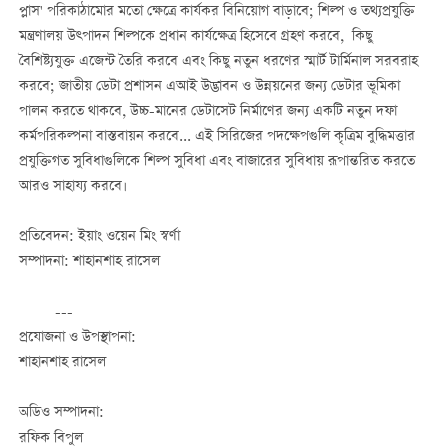
প্লাস' পরিকাঠামোর মতো ক্ষেত্রে কার্যকর বিনিয়োগ বাড়াবে; শিল্প ও তথ্যপ্রযুক্তি
মন্ত্রণালয় উত্পাদন শিল্পকে প্রধান কার্যক্ষেত্র হিসেবে গ্রহণ করবে, কিছু
বৈশিষ্ট্যযুক্ত এজেন্ট তৈরি করবে এবং কিছু নতুন ধরণের স্মার্ট টার্মিনাল সরবরাহ
করবে; জাতীয় ডেটা প্রশাসন এআই উদ্ভাবন ও উন্নয়নের জন্য ডেটার ভূমিকা
পালন করতে থাকবে, উচ্চ-মানের ডেটাসেট নির্মাণের জন্য একটি নতুন দফা
কর্মপরিকল্পনা বাস্তবায়ন করবে... এই সিরিজের পদক্ষেপগুলি কৃত্রিম বুদ্ধিমত্তার
প্রযুক্তিগত সুবিধাগুলিকে শিল্প সুবিধা এবং বাজারের সুবিধায় রূপান্তরিত করতে
আরও সাহায্য করবে।
প্রতিবেদন: ইয়াং ওয়েন মিং স্বর্ণা
সম্পাদনা: শাহানশাহ রাসেল
---
প্রযোজনা ও উপস্থাপনা:
শাহানশাহ রাসেল
অডিও সম্পাদনা:
রফিক বিপুল