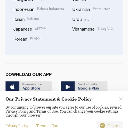
Bahasa Indonesia
Українська
Indonesian
Ukrainian
Italiano
اردو
Italian
Urdu
日本語
Tiếng Việt
Japanese
Vietnamese
한국어
Korean
DOWNLOAD OUR APP
Our Privacy Statement & Cookie Policy
By continuing to browse our site you agree to our use of cookies, revised
Privacy Policy and Terms of Use. You can change your cookie settings
through your browser.
© China Radio International.CRI. All Rights Reserved. 16A
Shijingshan Road, Beijing, China. 100040
Privacy Policy
Terms of Use
I agree