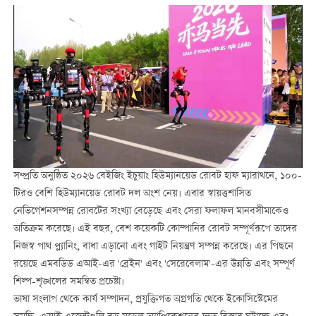
সম্প্রতি অনুষ্ঠিত ২০২৬ বেইজিং ইচুয়াং হিউম্যানয়েড রোবট হাফ ম্যারাথনে, ১০০-
টিরও বেশি হিউম্যানয়েড রোবট দল অংশ নেয়। এবার স্বায়ত্তশাসিত
নেভিগেশনসম্পন্ন রোবটের সংখ্যা বেড়েছে এবং সেরা ফলাফল মানবসীমাকেও
অতিক্রম করেছে। এই বছর, বেশ কয়েকটি কোম্পানির রোবট সম্পূর্ণরূপে তাদের
নিজস্ব পাথ প্ল্যানিং, বাধা এড়ানো এবং গাইট নিয়ন্ত্রণ সম্পন্ন করেছে। এর পিছনে
রয়েছে এমবডিড এআই-এর 'ব্রেইন' এবং 'সেরেবেলাম'-এর উন্নতি এবং সম্পূর্ণ
শিল্প-শৃঙ্খলের সমন্বিত প্রচেষ্টা।
ভাষা সংলাপ থেকে কার্য সম্পাদন, প্রযুক্তিগত অগ্রগতি থেকে ইকোসিস্টেমের