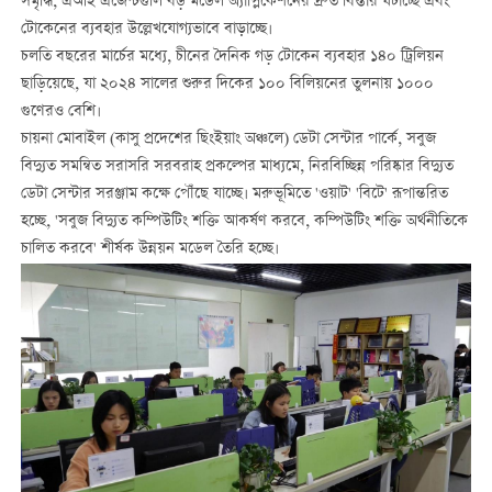
সমৃদ্ধি, এআই এজেন্টগুলি বড় মডেল অ্যাপ্লিকেশনের দ্রুত বিস্তার ঘটাচ্ছে এবং
টোকেনের ব্যবহার উল্লেখযোগ্যভাবে বাড়াচ্ছে।
চলতি বছরের মার্চের মধ্যে, চীনের দৈনিক গড় টোকেন ব্যবহার ১৪০ ট্রিলিয়ন
ছাড়িয়েছে, যা ২০২৪ সালের শুরুর দিকের ১০০ বিলিয়নের তুলনায় ১০০০
গুণেরও বেশি।
চায়না মোবাইল (কাসু প্রদেশের ছিংইয়াং অঞ্চলে) ডেটা সেন্টার পার্কে, সবুজ
বিদ্যুত সমন্বিত সরাসরি সরবরাহ প্রকল্পের মাধ্যমে, নিরবিচ্ছিন্ন পরিষ্কার বিদ্যুত
ডেটা সেন্টার সরঞ্জাম কক্ষে পৌঁছে যাচ্ছে। মরুভূমিতে 'ওয়াট' 'বিটে' রূপান্তরিত
হচ্ছে, 'সবুজ বিদ্যুত কম্পিউটিং শক্তি আকর্ষণ করবে, কম্পিউটিং শক্তি অর্থনীতিকে
চালিত করবে' শীর্ষক উন্নয়ন মডেল তৈরি হচ্ছে।