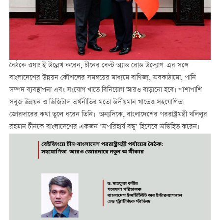
বৈঠকে ওয়াং ই উল্লেখ করেন, চীনের বেল্ট অ্যান্ড রোড উদ্যোগ-এর সঙ্গে
বাংলাদেশের উন্নয়ন কৌশলের সমন্বয়ের মাধ্যমে বাণিজ্য, অবকাঠামো, পানি
সম্পদ ব্যবস্থাপনা এবং সংযোগ খাতে বিনিয়োগ আরও বাড়ানো হবে। পাশাপাশি
সবুজ উন্নয়ন ও ডিজিটাল অর্থনীতির মতো উদীয়মান খাতেও সহযোগিতা
জোরদারের কথা তুলে ধরেন তিনি। অন্যদিকে, বাংলাদেশের পররাষ্ট্রমন্ত্রী খলিলুর
রহমান চীনকে বাংলাদেশের একজন ‘অপরিহার্য বন্ধু’ হিসেবে অভিহিত করেন।