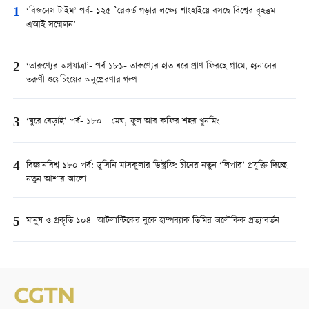
1
‘বিজনেস টাইম’ পর্ব- ১২৫ `রেকর্ড গড়ার লক্ষ্যে শাংহাইয়ে বসছে বিশ্বের বৃহত্তম
এআই সম্মেলন’
2
‘তারুণ্যের অগ্রযাত্রা’- পর্ব ১৮১- তারুণ্যের হাত ধরে প্রাণ ফিরছে গ্রামে, হ্যনানের
তরুণী শুয়েচিংয়ের অনুপ্রেরণার গল্প
3
‘ঘুরে বেড়াই’ পর্ব- ১৮০ – মেঘ, ফুল আর কফির শহর খুনমিং
4
বিজ্ঞানবিশ্ব ১৮০ পর্ব: ডুসিনি মাসকুলার ডিস্ট্রফি: চীনের নতুন ‘লিপার’ প্রযুক্তি দিচ্ছে
নতুন আশার আলো
5
মানুষ ও প্রকৃতি ১০৪- আটলান্টিকের বুকে হাম্পব্যাক তিমির অলৌকিক প্রত্যাবর্তন