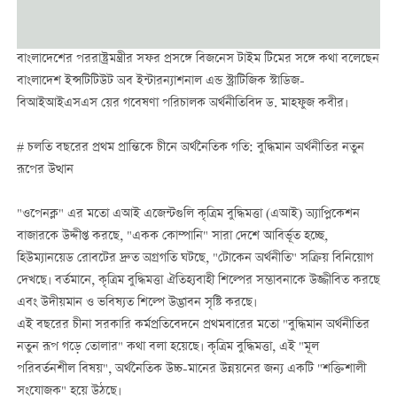
বাংলাদেশের পররাষ্ট্রমন্ত্রীর সফর প্রসঙ্গে বিজনেস টাইম টিমের সঙ্গে কথা বলেছেন
বাংলাদেশ ইন্সটিটিউট অব ইন্টারন্যাশনাল এন্ড স্ট্রাটিজিক স্টাডিজ-
বিআইআইএসএস য়ের গবেষণা পরিচালক অর্থনীতিবিদ ড. মাহফুজ কবীর।
# চলতি বছরের প্রথম প্রান্তিকে চীনে অর্থনৈতিক গতি: বুদ্ধিমান অর্থনীতির নতুন
রূপের উত্থান
"ওপেনক্ল" এর মতো এআই এজেন্টগুলি কৃত্রিম বুদ্ধিমত্তা (এআই) অ্যাপ্লিকেশন
বাজারকে উদ্দীপ্ত করছে, "একক কোম্পানি" সারা দেশে আবির্ভূত হচ্ছে,
হিউম্যানয়েড রোবটের দ্রুত অগ্রগতি ঘটছে, "টোকেন অর্থনীতি" সক্রিয় বিনিয়োগ
দেখছে। বর্তমানে, কৃত্রিম বুদ্ধিমত্তা ঐতিহ্যবাহী শিল্পের সম্ভাবনাকে উজ্জীবিত করছে
এবং উদীয়মান ও ভবিষ্যত শিল্পে উদ্ভাবন সৃষ্টি করছে।
এই বছরের চীনা সরকারি কর্মপ্রতিবেদনে প্রথমবারের মতো "বুদ্ধিমান অর্থনীতির
নতুন রূপ গড়ে তোলার" কথা বলা হয়েছে। কৃত্রিম বুদ্ধিমত্তা, এই "মূল
পরিবর্তনশীল বিষয়", অর্থনৈতিক উচ্চ-মানের উন্নয়নের জন্য একটি "শক্তিশালী
সংযোজক" হয়ে উঠছে।