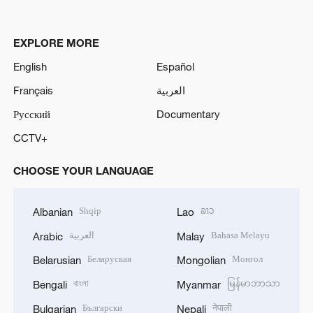
EXPLORE MORE
English
Español
Français
العربية
Русский
Documentary
CCTV+
CHOOSE YOUR LANGUAGE
Shqip
ລາວ
Albanian
Lao
العربية
Bahasa Melayu
Arabic
Malay
Беларуская
Монгол
Belarusian
Mongolian
বাংলা
မြန်မာဘာသာ
Bengali
Myanmar
Български
नेपाली
Bulgarian
Nepali