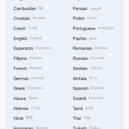
ខ្មែរ
فارسی
Cambodian
Persian
Hrvatski
Polski
Croatian
Polish
Český
Português
Czech
Portuguese
English
پښتو
English
Pashto
Esperanto
Română
Esperanto
Romanian
Filipino
Русский
Filipino
Russian
Français
Српски
French
Serbian
Deutsch
සිංහල
German
Sinhala
Ελληνικά
Español
Greek
Spanish
Hausa
Kiswahili
Hausa
Swahili
עברית
தமிழ்
Hebrew
Tamil
हिन्दी
ไทย
Hindi
Thai
Magyar
Türkçe
Hungarian
Turkish