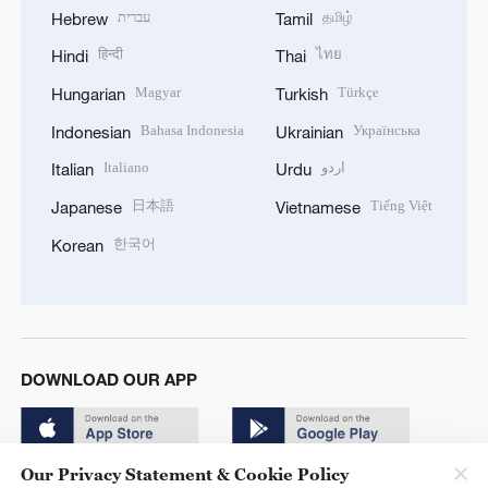
עברית
தமிழ்
Hebrew
Tamil
हिन्दी
ไทย
Hindi
Thai
Magyar
Türkçe
Hungarian
Turkish
Bahasa Indonesia
Українська
Indonesian
Ukrainian
Italiano
اردو
Italian
Urdu
日本語
Tiếng Việt
Japanese
Vietnamese
한국어
Korean
DOWNLOAD OUR APP
Our Privacy Statement & Cookie Policy