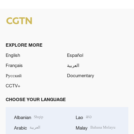
EXPLORE MORE
English
Español
Français
العربية
Русский
Documentary
CCTV+
CHOOSE YOUR LANGUAGE
Shqip
ລາວ
Albanian
Lao
العربية
Bahasa Melayu
Arabic
Malay