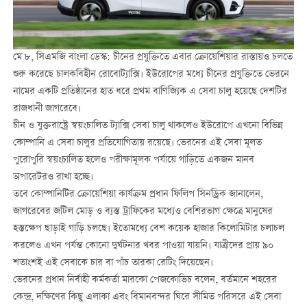
মে ৮, সিএমজি বাংলা ডেস্ক: চীনের প্রযুক্তিতে এবার ক্রোয়েশিয়ার রাস্তায়ও চলতে
শুরু করেছে চালকবিহীন রোবোট্যাক্সি। ইউরোপের মধ্যে চীনের প্রযুক্তিতে ভেরনে
নামের একটি প্রতিষ্ঠানের হাত ধরে প্রথম বাণিজ্যিক এ সেবা চালু হয়েছে দেশটির
রাজধানী জাগরেবে।
চীন ও যুক্তরাষ্ট্রে স্বয়ংচালিত ট্যাক্সি সেবা চালু থাকলেও ইউরোপে এখনো বিভিন্ন
কোম্পানি এ সেবা চালুর প্রতিযোগিতায় রয়েছে। ভেরনের এই সেবা মূলত
পুরোপুরি স্বয়ংচালিত হলেও পরীক্ষামূলক পর্যায়ে গাড়িতে একজন মানব
অপারেটরও রাখা হচ্ছে।
তবে কোম্পানিটির ক্রোয়েশিয়া কার্যক্রম প্রধান ফিলিপ সিনড্রিক জানালেন,
জাগরেবের জটিল মোড় ও ব্যস্ত ট্রাফিকের মধ্যেও বেশিরভাগ ক্ষেত্রে মানুষের
হস্তক্ষেপ ছাড়াই গাড়ি চলছে। ইতোমধ্যে বেশ কয়েক হাজার কিলোমিটার চলাচল
করলেও এখন পর্যন্ত কোনো দুর্ঘটনার খবর পাওয়া যায়নি। যাত্রীদের প্রায় ৯০
শতাংশই এই সেবাকে চার বা পাঁচ তারকা রেটিং দিয়েছেন।
ভেরনের প্রধান নির্বাহী কর্মকর্তা মারকো পেজকোভিচ বলেন, বর্তমানে শহরের
কেন্দ্র, দক্ষিণের কিছু এলাকা এবং বিমানবন্দর ঘিরে সীমিত পরিসরে এই সেবা