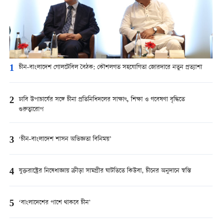
1
চীন-বাংলাদেশ গোলটেবিল বৈঠক: কৌশলগত সহযোগিতা জোরদারে নতুন প্রত্যাশা
2
ঢাবি উপাচার্যের সঙ্গে চীনা প্রতিনিধিদলের সাক্ষাৎ, শিক্ষা ও গবেষণা বৃদ্ধিতে
গুরুত্বারোপ
3
‘চীন-বাংলাদেশ শাসন অভিজ্ঞতা বিনিময়’
4
যুক্তরাষ্ট্রের নিষেধাজ্ঞায় ক্রীড়া সামগ্রীর ঘাটতিতে কিউবা, চীনের অনুদানে স্বস্তি
5
‘বাংলাদেশের পাশে থাকবে চীন’