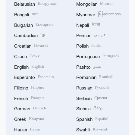
Беларуская
Монгол
Belarusian
Mongolian
বাংলা
မြန်မာဘာသာ
Bengali
Myanmar
Български
नेपाली
Bulgarian
Nepali
ខ្មែរ
فارسی
Cambodian
Persian
Hrvatski
Polski
Croatian
Polish
Český
Português
Czech
Portuguese
English
پښتو
English
Pashto
Esperanto
Română
Esperanto
Romanian
Filipino
Русский
Filipino
Russian
Français
Српски
French
Serbian
Deutsch
සිංහල
German
Sinhala
Ελληνικά
Español
Greek
Spanish
Hausa
Kiswahili
Hausa
Swahili