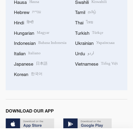
Hausa
Kiswahili
Hausa
Swahili
עברית
தமிழ்
Hebrew
Tamil
हिन्दी
ไทย
Hindi
Thai
Magyar
Türkçe
Hungarian
Turkish
Bahasa Indonesia
Українська
Indonesian
Ukrainian
Italiano
اردو
Italian
Urdu
日本語
Tiếng Việt
Japanese
Vietnamese
한국어
Korean
DOWNLOAD OUR APP