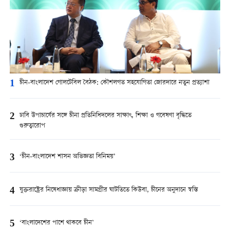
1
চীন-বাংলাদেশ গোলটেবিল বৈঠক: কৌশলগত সহযোগিতা জোরদারে নতুন প্রত্যাশা
2
ঢাবি উপাচার্যের সঙ্গে চীনা প্রতিনিধিদলের সাক্ষাৎ, শিক্ষা ও গবেষণা বৃদ্ধিতে
গুরুত্বারোপ
3
‘চীন-বাংলাদেশ শাসন অভিজ্ঞতা বিনিময়’
4
যুক্তরাষ্ট্রের নিষেধাজ্ঞায় ক্রীড়া সামগ্রীর ঘাটতিতে কিউবা, চীনের অনুদানে স্বস্তি
5
‘বাংলাদেশের পাশে থাকবে চীন’