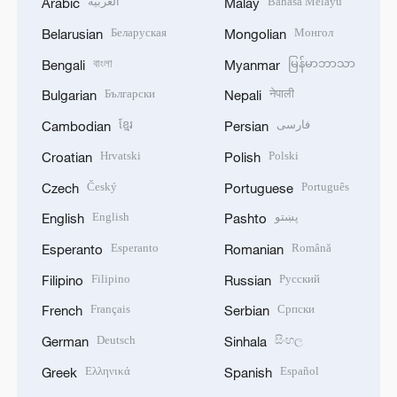
العربية
Bahasa Melayu
Arabic
Malay
Беларуская
Монгол
Belarusian
Mongolian
বাংলা
မြန်မာဘာသာ
Bengali
Myanmar
Български
नेपाली
Bulgarian
Nepali
ខ្មែរ
فارسی
Cambodian
Persian
Hrvatski
Polski
Croatian
Polish
Český
Português
Czech
Portuguese
English
پښتو
English
Pashto
Esperanto
Română
Esperanto
Romanian
Filipino
Русский
Filipino
Russian
Français
Српски
French
Serbian
Deutsch
සිංහල
German
Sinhala
Ελληνικά
Español
Greek
Spanish