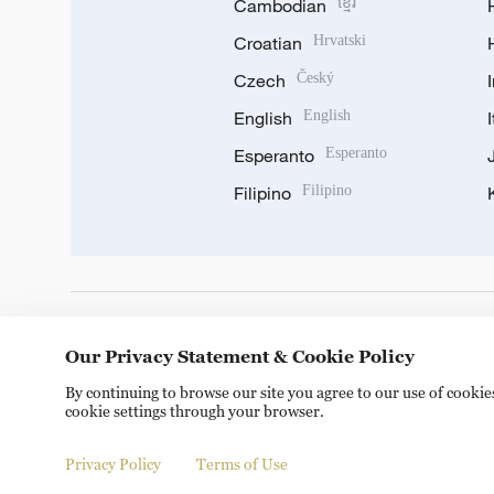
Cambodian
ខ្មែរ
Croatian
Hrvatski
Czech
Český
English
English
Esperanto
Esperanto
Filipino
Filipino
DOWNLOAD OUR APP
Our Privacy Statement & Cookie Policy
By continuing to browse our site you agree to our use of cooki
cookie settings through your browser.
Privacy Policy
Terms of Use
© China Radio International.CRI. All Rights Reserved. 16A S