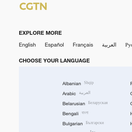
EXPLORE MORE
English
Español
Français
العربية
Ру
CHOOSE YOUR LANGUAGE
Albanian
Shqip
Arabic
العربية
Belarusian
Беларуская
Bengali
বাংলা
Bulgarian
Български