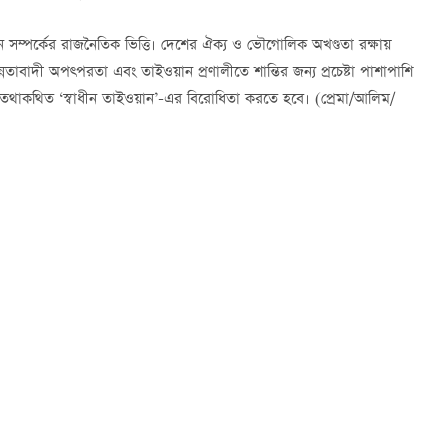
মার্কিন সম্পর্কের রাজনৈতিক ভিত্তি। দেশের ঐক্য ও ভৌগোলিক অখণ্ডতা রক্ষায়
নতাবাদী অপত্পরতা এবং তাইওয়ান প্রণালীতে শান্তির জন্য প্রচেষ্টা পাশাপাশি
ে, তথাকথিত ‘স্বাধীন তাইওয়ান’-এর বিরোধিতা করতে হবে। (প্রেমা/আলিম/