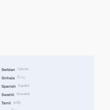
Serbian
Српски
Sinhala
සිංහල
Spanish
Español
Swahili
Kiswahili
Tamil
தமிழ்