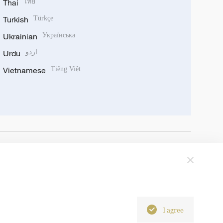
Thai
ไทย
Turkish
Türkçe
Ukrainian
Українська
Urdu
اردو
Vietnamese
Tiếng Việt
I agree