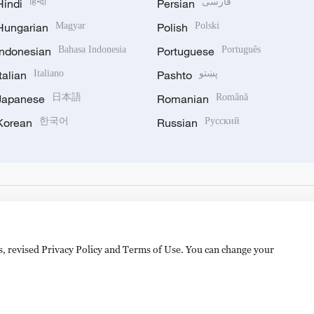
Hindi
हिन्दी
Persian
فارسی
Hungarian
Magyar
Polish
Polski
Indonesian
Bahasa Indonesia
Portuguese
Português
Italian
Italiano
Pashto
پښتو
Japanese
日本語
Romanian
Română
Korean
한국어
Russian
Русский
es, revised Privacy Policy and Terms of Use. You can change your
hijingshan Road, Beijing, China. 100040