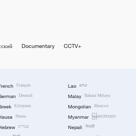
сский
Documentary
CCTV+
French
Français
Lao
ລາວ
German
Deutsch
Malay
Bahasa Melayu
Greek
Ελληνικά
Mongolian
Монгол
Hausa
Hausa
Myanmar
မြန်မာဘာသာ
Hebrew
עברית
Nepali
नेपाली