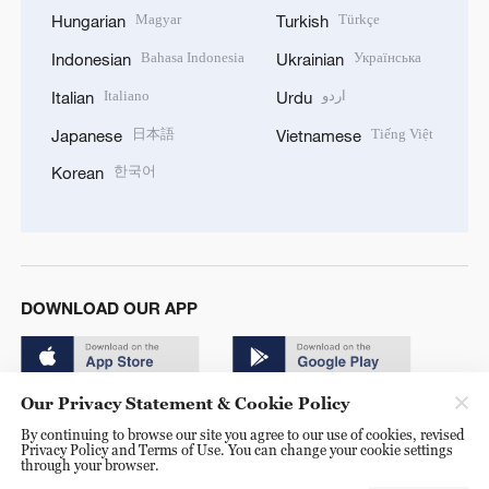
Magyar
Türkçe
Hungarian
Turkish
Bahasa Indonesia
Українська
Indonesian
Ukrainian
Italiano
اردو
Italian
Urdu
日本語
Tiếng Việt
Japanese
Vietnamese
한국어
Korean
DOWNLOAD OUR APP
Our Privacy Statement & Cookie Policy
By continuing to browse our site you agree to our use of cookies, revised
Privacy Policy and Terms of Use. You can change your cookie settings
through your browser.
© China Radio International.CRI. All Rights Reserved. 16A