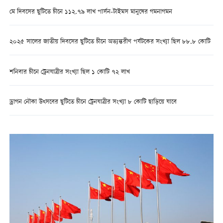
মে দিবসের ছুটিতে চীনে ১১২.৭৯ লাখ পার্সন-টাইমস মানুষের গমনাগমন
২০২৫ সালের জাতীয় দিবসের ছুটিতে চীনে অভ্যন্তরীণ পর্যটকের সংখ্যা ছিল ৮৮.৮ কোটি
শনিবার চীনে ট্রেনযাত্রীর সংখ্যা ছিল ১ কোটি ৭২ লাখ
ড্রাগন নৌকা উত্সবের ছুটিতে চীনে ট্রেনযাত্রীর সংখ্যা ৮ কোটি ছাড়িয়ে যাবে