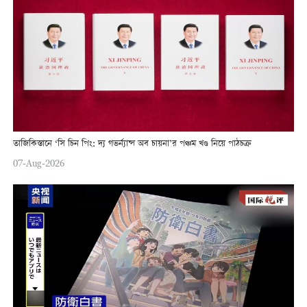
তাজিকিস্তানে ‘সি চিন পিং: দ্য গভর্ন্যান্স অব চায়না’র পঞ্চম খণ্ড নিয়ে পাঠচক্র
07-Aug-2026