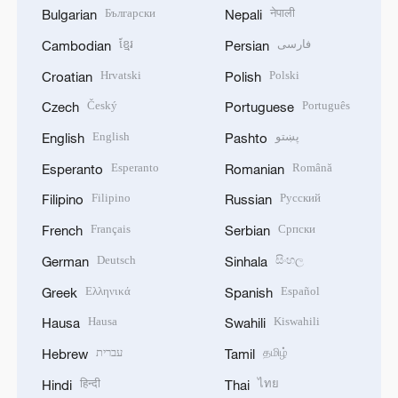
Български
नेपाली
Bulgarian
Nepali
ខ្មែរ
فارسی
Cambodian
Persian
Hrvatski
Polski
Croatian
Polish
Český
Português
Czech
Portuguese
English
پښتو
English
Pashto
Esperanto
Română
Esperanto
Romanian
Filipino
Русский
Filipino
Russian
Français
Српски
French
Serbian
Deutsch
සිංහල
German
Sinhala
Ελληνικά
Español
Greek
Spanish
Hausa
Kiswahili
Hausa
Swahili
עברית
தமிழ்
Hebrew
Tamil
हिन्दी
ไทย
Hindi
Thai