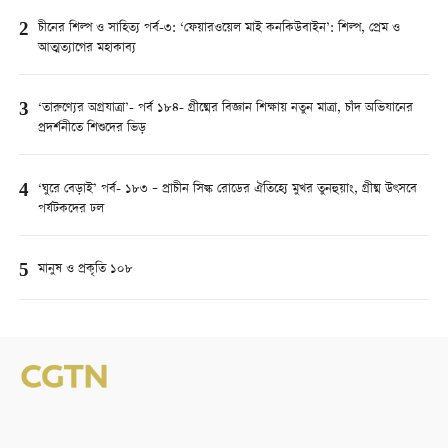
2
চীনের শিল্প ও সাহিত্য পর্ব-৩: ‘ফেয়ারওয়েল মাই কনকিউবাইন’: শিল্প, প্রেম ও
আত্মত্যাগের মহাকাব্য
3
‘তারুণ্যের অগ্রযাত্রা’- পর্ব ১৮৪- গ্রীষ্মের বিজ্ঞান শিক্ষায় নতুন মাত্রা, চাঁদ অভিযানের
প্রদর্শনীতে শিশুদের ভিড়
4
‘ঘুরে বেড়াই’ পর্ব- ১৮৩ – প্রাচীন সিল্ক রোডের ঐতিহ্যে মুখর তুনহুয়াং, গ্রীষ্ম উৎসবে
পর্যটকদের ঢল
5
মানুষ ও প্রকৃতি ১০৮