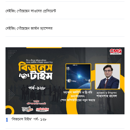
বেইজিং পৌঁছেছেন লাওসের প্রেসিডেন্ট
বেইজিং পৌঁছেছেন জার্মান চ্যান্সেলর
1
‘বিজনেস টাইম’ পর্ব- ১২৮