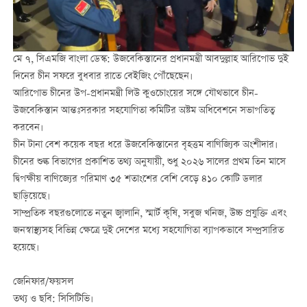
মে ৭, সিএমজি বাংলা ডেস্ক: উজবেকিস্তানের প্রধানমন্ত্রী আবদুল্লাহ আরিপোভ দুই
দিনের চীন সফরে বুধবার রাতে বেইজিং পৌঁছেছেন।
আরিপোভ চীনের উপ-প্রধানমন্ত্রী লিউ কুওচোংয়ের সঙ্গে যৌথভাবে চীন-
উজবেকিস্তান আন্তঃসরকার সহযোগিতা কমিটির অষ্টম অধিবেশনে সভাপতিত্ব
করবেন।
চীন টানা বেশ কয়েক বছর ধরে উজবেকিস্তানের বৃহত্তম বাণিজ্যিক অংশীদার।
চীনের শুল্ক বিভাগের প্রকাশিত তথ্য অনুযায়ী, শুধু ২০২৬ সালের প্রথম তিন মাসে
দ্বিপক্ষীয় বাণিজ্যের পরিমাণ ৩৫ শতাংশের বেশি বেড়ে ৪১০ কোটি ডলার
ছাড়িয়েছে।
সাম্প্রতিক বছরগুলোতে নতুন জ্বালানি, স্মার্ট কৃষি, সবুজ খনিজ, উচ্চ প্রযুক্তি এবং
জনস্বাস্থ্যসহ বিভিন্ন ক্ষেত্রে দুই দেশের মধ্যে সহযোগিতা ব্যাপকভাবে সম্প্রসারিত
হয়েছে।
জেনিফার/ফয়সল
তথ্য ও ছবি: সিসিটিভি।