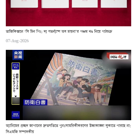
তাজিকিস্তানে ‘সি চিন পিং: দ্য গভর্ন্যান্স অব চায়না’র পঞ্চম খণ্ড নিয়ে পাঠচক্র
07-Aug-2026
অ্যানিমের প্রচ্ছদ জাপানের দ্রুতগতিতে পুনঃসামরিকীকরণের উচ্চাকাঙ্ক্ষা লুকাতে পারছে না:
সিএমজি সম্পাদকীয়