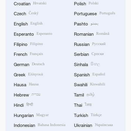
Hrvatski
Polski
Croatian
Polish
Český
Português
Czech
Portuguese
English
پښتو
English
Pashto
Esperanto
Română
Esperanto
Romanian
Filipino
Русский
Filipino
Russian
Français
Српски
French
Serbian
Deutsch
සිංහල
German
Sinhala
Ελληνικά
Español
Greek
Spanish
Hausa
Kiswahili
Hausa
Swahili
עברית
தமிழ்
Hebrew
Tamil
हिन्दी
ไทย
Hindi
Thai
Magyar
Türkçe
Hungarian
Turkish
Bahasa Indonesia
Українська
Indonesian
Ukrainian