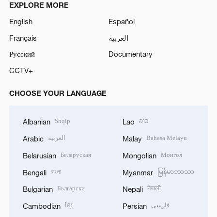
EXPLORE MORE
English
Español
Français
العربية
Русский
Documentary
CCTV+
CHOOSE YOUR LANGUAGE
Shqip
ລາວ
Albanian
Lao
العربية
Bahasa Melayu
Arabic
Malay
Беларуская
Монгол
Belarusian
Mongolian
বাংলা
မြန်မာဘာသာ
Bengali
Myanmar
Български
नेपाली
Bulgarian
Nepali
ខ្មែរ
فارسی
Cambodian
Persian