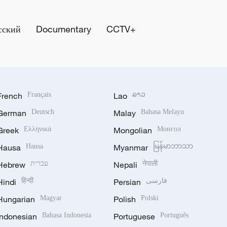
сский
Documentary
CCTV+
French
Français
Lao
ລາວ
German
Deutsch
Malay
Bahasa Melayu
Greek
Ελληνικά
Mongolian
Монгол
Hausa
Hausa
Myanmar
မြန်မာဘာသာ
Hebrew
עברית
Nepali
नेपाली
Hindi
हिन्दी
Persian
فارسی
Hungarian
Magyar
Polish
Polski
Indonesian
Bahasa Indonesia
Portuguese
Português