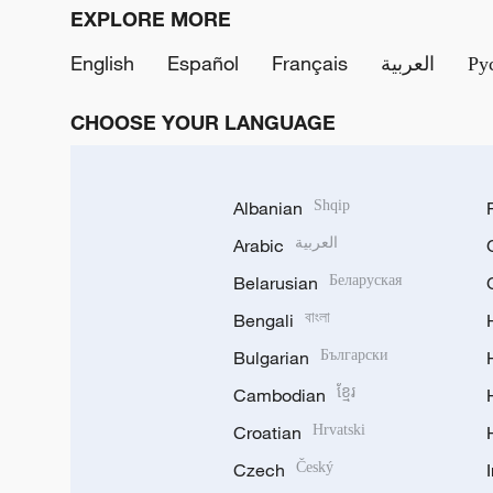
EXPLORE MORE
English
Español
Français
العربية
Ру
CHOOSE YOUR LANGUAGE
Albanian
Shqip
Arabic
العربية
Belarusian
Беларуская
Bengali
বাংলা
Bulgarian
Български
Cambodian
ខ្មែរ
Croatian
Hrvatski
Czech
Český