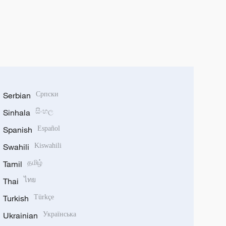
Serbian
Српски
Sinhala
සිංහල
Spanish
Español
Swahili
Kiswahili
Tamil
தமிழ்
Thai
ไทย
Turkish
Türkçe
Ukrainian
Українська