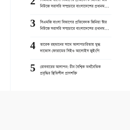
2
সিএমজি বাংলা বিভাগের প্রতিবেদক জিনিয়া স্টার
নিউজে সরাসরি সম্প্রচারে বাংলাদেশের প্রধানমন্ত্রী
তারেক রহমানের চীন সফর নিয়ে কথা বলেছেন।
part 1
3
সিএমজি বাংলা বিভাগের প্রতিবেদক জিনিয়া স্টার
নিউজে সরাসরি সম্প্রচারে বাংলাদেশের প্রধানমন্ত্রী
তারেক রহমানের চীন সফর নিয়ে কথা বলেছেন।
part 2
4
তারেক রহমানের সাথে আলাপচারিতায় মুগ্ধ
দাভোস ফোরামের সিইও আলোইস জুইংগি
5
রোববারের আলাপন: চীন বৈশ্বিক অর্থনৈতিক
প্রবৃদ্ধির স্থিতিশীল প্রাণশক্তি