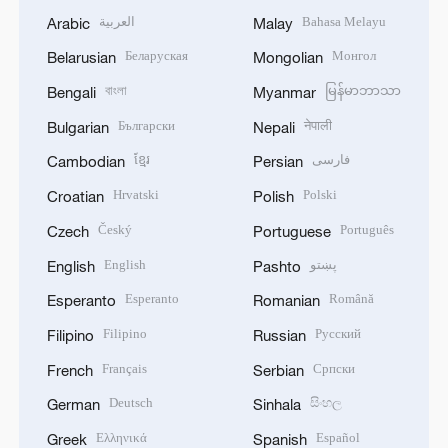
العربية
Bahasa Melayu
Arabic
Malay
Беларуская
Монгол
Belarusian
Mongolian
বাংলা
မြန်မာဘာသာ
Bengali
Myanmar
Български
नेपाली
Bulgarian
Nepali
ខ្មែរ
فارسی
Cambodian
Persian
Hrvatski
Polski
Croatian
Polish
Český
Português
Czech
Portuguese
English
پښتو
English
Pashto
Esperanto
Română
Esperanto
Romanian
Filipino
Русский
Filipino
Russian
Français
Српски
French
Serbian
Deutsch
සිංහල
German
Sinhala
Ελληνικά
Español
Greek
Spanish