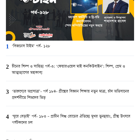
1
‘বিজনেস টাইম’ পর্ব- ১২৮
2
চীনের শিল্প ও সাহিত্য পর্ব-৩: ‘ফেয়ারওয়েল মাই কনকিউবাইন’: শিল্প, প্রেম ও
আত্মত্যাগের মহাকাব্য
3
‘তারুণ্যের অগ্রযাত্রা’- পর্ব ১৮৪- গ্রীষ্মের বিজ্ঞান শিক্ষায় নতুন মাত্রা, চাঁদ অভিযানের
প্রদর্শনীতে শিশুদের ভিড়
4
‘ঘুরে বেড়াই’ পর্ব- ১৮৩ – প্রাচীন সিল্ক রোডের ঐতিহ্যে মুখর তুনহুয়াং, গ্রীষ্ম উৎসবে
পর্যটকদের ঢল