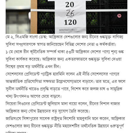
মে ২, সিএমজি বাংলা ডেস্ক: আফ্রিকার দেশগুলোর জন্য চীনের শুল্কমুক্ত বাণিজ্য
সুবিধা সম্প্রসারণকে স্বাগত জানিয়েছেন বিভিন্ন দেশের নেতা ও কর্মকর্তারা।
১ মে থেকে চীন কূটনৈতিক সম্পর্ক থাকা ৫৩টি আফ্রিকান দেশের পণ্যে শূন্য শুল্ক
সুবিধা কার্যকর করেছে। আফ্রিকার জন্য একতরফাভাবে শুল্কমুক্ত সুবিধা দেওয়া
বিশ্বের প্রথম বড় অর্থনীতি এখন চীন।
সেশেলসের প্রেসিডেন্ট প্যাট্রিক হারমিনি বলেন এই নীতি সেশেলসের পণ্যের
আন্তর্জাতিক প্রতিযোগিতা সক্ষমতা উল্লেখযোগ্যভাবে বাড়াবে। তার মতে, এর ফলে
সুনীল অর্থনীতি খাতেও প্রবৃদ্ধি বাড়তে পারে, বিশেষ করে জলজ চাষ ও সামুদ্রিক
খাদ্য উৎপাদনও আগের চেয়ে বাড়বে।
সিয়েরা লিওনের প্রেসিডেন্ট জুলিয়াস মাদা বায়ো বলেন, চীনের বিশাল বাজার
আফ্রিকার জন্য যৌথ উন্নয়নের বড় সুযোগ তৈরি করেছে।
জাতিসংঘে সিঙ্গাপুরের সাবেক রাষ্ট্রদূত কিশোরি মাহবুবানি মনে করেন, আফ্রিকার
দেশগুলোর জন্য চীনের শুল্কমুক্ত নীতি মহাদেশটির অর্থনৈতিক উন্নয়নে গুরুত্বপূর্ণ