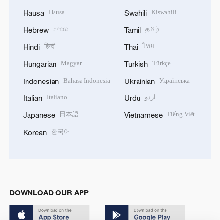
Hausa
Kiswahili
Hausa
Swahili
עברית
தமிழ்
Hebrew
Tamil
हिन्दी
ไทย
Hindi
Thai
Magyar
Türkçe
Hungarian
Turkish
Bahasa Indonesia
Українська
Indonesian
Ukrainian
Italiano
اردو
Italian
Urdu
日本語
Tiếng Việt
Japanese
Vietnamese
한국어
Korean
DOWNLOAD OUR APP