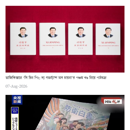
তাজিকিস্তানে ‘সি চিন পিং: দ্য গভর্ন্যান্স অব চায়না’র পঞ্চম খণ্ড নিয়ে পাঠচক্র
07-Aug-2026