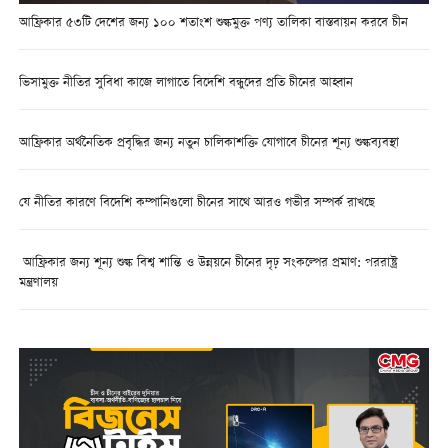
আফ্রিকার ৫৩টি দেশের জন্য ১০০ শতাংশ শুল্কমুক্ত পণ্য তালিকা বাস্তবায়ন করবে চীন
ভিসামুক্ত নীতির সুবিধা কাজে লাগাতে বিদেশি বন্ধুদের প্রতি চীনের আহ্বান
আফ্রিকার অর্থনৈতিক প্রবৃদ্ধির জন্য নতুন চালিকাশক্তি যোগাবে চীনের শূন্য শুল্কব্যবস্থা
যে নীতির কারণে বিদেশি কম্পানিগুলো চীনের সাথে আরও গভীর সম্পর্ক রাখছে
আফ্রিকার জন্য শূন্য শুল্ক বিশ্ব শান্তি ও উন্নয়নে চীনের দৃঢ় সংকল্পের প্রমাণ: পররাষ্ট্র
মন্ত্রণালয়