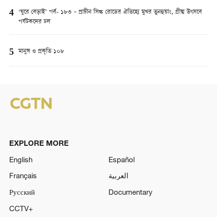
4
‘ঘুরে বেড়াই’ পর্ব- ১৮৩ – প্রাচীন সিল্ক রোডের ঐতিহ্যে মুখর তুনহুয়াং, গ্রীষ্ম উৎসবে
পর্যটকদের ঢল
5
মানুষ ও প্রকৃতি ১০৮
EXPLORE MORE
English
Español
Français
العربية
Русский
Documentary
CCTV+