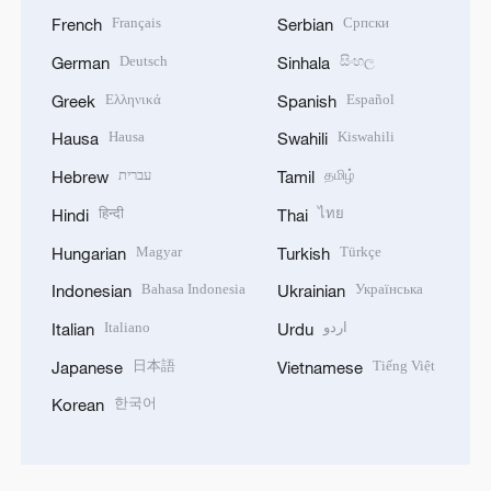
Français
Српски
French
Serbian
Deutsch
සිංහල
German
Sinhala
Ελληνικά
Español
Greek
Spanish
Hausa
Kiswahili
Hausa
Swahili
עברית
தமிழ்
Hebrew
Tamil
हिन्दी
ไทย
Hindi
Thai
Magyar
Türkçe
Hungarian
Turkish
Bahasa Indonesia
Українська
Indonesian
Ukrainian
Italiano
اردو
Italian
Urdu
日本語
Tiếng Việt
Japanese
Vietnamese
한국어
Korean