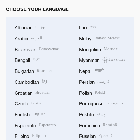
CHOOSE YOUR LANGUAGE
Shqip
ລາວ
Albanian
Lao
العربية
Bahasa Melayu
Arabic
Malay
Беларуская
Монгол
Belarusian
Mongolian
বাংলা
မြန်မာဘာသာ
Bengali
Myanmar
Български
नेपाली
Bulgarian
Nepali
ខ្មែរ
فارسی
Cambodian
Persian
Hrvatski
Polski
Croatian
Polish
Český
Português
Czech
Portuguese
English
پښتو
English
Pashto
Esperanto
Română
Esperanto
Romanian
Filipino
Русский
Filipino
Russian