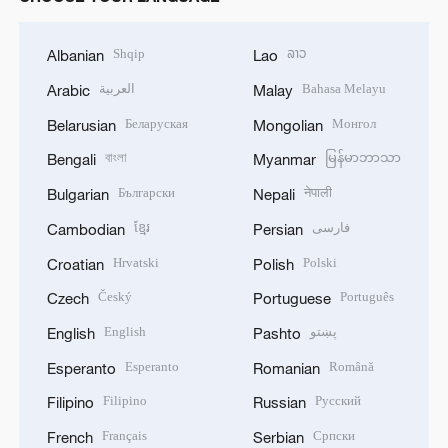
Shqip
ລາວ
Albanian
Lao
العربية
Bahasa Melayu
Arabic
Malay
Беларуская
Монгол
Belarusian
Mongolian
বাংলা
မြန်မာဘာသာ
Bengali
Myanmar
Български
नेपाली
Bulgarian
Nepali
ខ្មែរ
فارسی
Cambodian
Persian
Hrvatski
Polski
Croatian
Polish
Český
Português
Czech
Portuguese
English
پښتو
English
Pashto
Esperanto
Română
Esperanto
Romanian
Filipino
Русский
Filipino
Russian
Français
Српски
French
Serbian