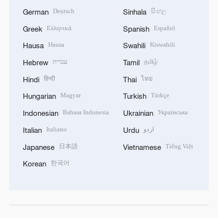
Deutsch
සිංහල
German
Sinhala
Ελληνικά
Español
Greek
Spanish
Hausa
Kiswahili
Hausa
Swahili
עברית
தமிழ்
Hebrew
Tamil
हिन्दी
ไทย
Hindi
Thai
Magyar
Türkçe
Hungarian
Turkish
Bahasa Indonesia
Українська
Indonesian
Ukrainian
Italiano
اردو
Italian
Urdu
日本語
Tiếng Việt
Japanese
Vietnamese
한국어
Korean