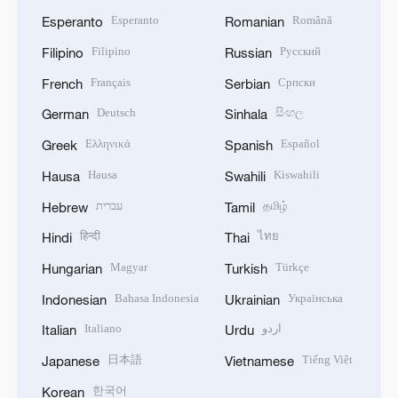
Esperanto
Română
Esperanto
Romanian
Filipino
Русский
Filipino
Russian
Français
Српски
French
Serbian
Deutsch
සිංහල
German
Sinhala
Ελληνικά
Español
Greek
Spanish
Hausa
Kiswahili
Hausa
Swahili
עברית
தமிழ்
Hebrew
Tamil
हिन्दी
ไทย
Hindi
Thai
Magyar
Türkçe
Hungarian
Turkish
Bahasa Indonesia
Українська
Indonesian
Ukrainian
Italiano
اردو
Italian
Urdu
日本語
Tiếng Việt
Japanese
Vietnamese
한국어
Korean