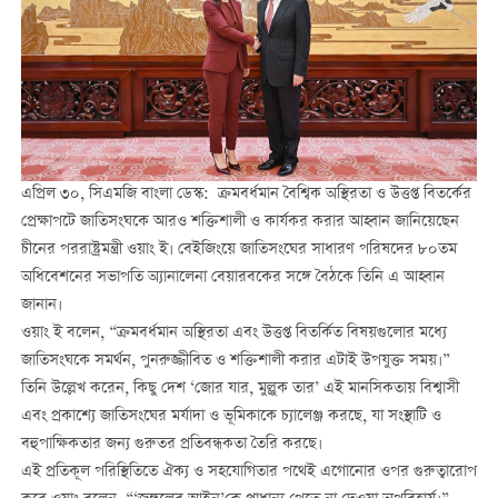
এপ্রিল ৩০, সিএমজি বাংলা ডেস্ক: ক্রমবর্ধমান বৈশ্বিক অস্থিরতা ও উত্তপ্ত বিতর্কের
প্রেক্ষাপটে জাতিসংঘকে আরও শক্তিশালী ও কার্যকর করার আহ্বান জানিয়েছেন
চীনের পররাষ্ট্রমন্ত্রী ওয়াং ই। বেইজিংয়ে জাতিসংঘের সাধারণ পরিষদের ৮০তম
অধিবেশনের সভাপতি অ্যানালেনা বেয়ারবকের সঙ্গে বৈঠকে তিনি এ আহ্বান
জানান।
ওয়াং ই বলেন, “ক্রমবর্ধমান অস্থিরতা এবং উত্তপ্ত বিতর্কিত বিষয়গুলোর মধ্যে
জাতিসংঘকে সমর্থন, পুনরুজ্জীবিত ও শক্তিশালী করার এটাই উপযুক্ত সময়।”
তিনি উল্লেখ করেন, কিছু দেশ ‘জোর যার, মুল্লুক তার’ এই মানসিকতায় বিশ্বাসী
এবং প্রকাশ্যে জাতিসংঘের মর্যাদা ও ভূমিকাকে চ্যালেঞ্জ করছে, যা সংস্থাটি ও
বহুপাক্ষিকতার জন্য গুরুতর প্রতিবন্ধকতা তৈরি করছে।
এই প্রতিকূল পরিস্থিতিতে ঐক্য ও সহযোগিতার পথেই এগোনোর ওপর গুরুত্বারোপ