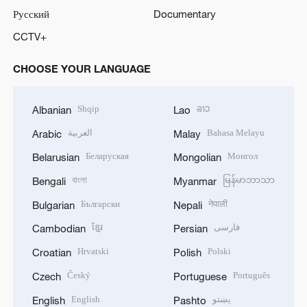
Русский
Documentary
CCTV+
CHOOSE YOUR LANGUAGE
Shqip
ລາວ
Albanian
Lao
العربية
Bahasa Melayu
Arabic
Malay
Беларуская
Монгол
Belarusian
Mongolian
বাংলা
မြန်မာဘာသာ
Bengali
Myanmar
Български
नेपाली
Bulgarian
Nepali
ខ្មែរ
فارسی
Cambodian
Persian
Hrvatski
Polski
Croatian
Polish
Český
Português
Czech
Portuguese
English
پښتو
English
Pashto