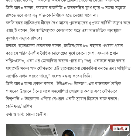
করে ওয়াং বলেন, “‘জঙ্গলের আইন’কে প্রাধান্য পেতে না দেওয়া অপরিহার্য।”
তিনি আরও বলেন, ক্ষমতার রাজনীতি ও জবরদস্তির মুখে ন্যায় ও সমতা সমুন্নত
রাখতে হবে এবং বড় শক্তিকে নির্ণায়ক হতে দেওয়া যাবে না।
চলতি বছর জাতিসংঘে চীনের বৈধ আসন পুনরুদ্ধারের ৫৫তম বার্ষিকী উল্লেখ করে
ওয়াং ই বলেন, চীন জাতিসংঘকে কেন্দ্র করে গড়ে ওঠা আন্তর্জাতিক ব্যবস্থাকে
দৃঢ়ভাবে সমুন্নত রাখবে।
জবাবে, অ্যানালেনা বেয়ারবক বলেন, জাতিসংঘের ৮০ বছরের পথচলা প্রমাণ
করে যে পরিবর্তনশীল বৈশ্বিক চ্যালেঞ্জের মুখে কোনো দেশ, এমনকি প্রধান
শক্তিগুলোও, একা এর মোকাবিলা করতে পারে না। “শুধু একসঙ্গে কাজ করার
মাধ্যমেই সকল পক্ষ যৌথভাবে এই চ্যালেঞ্জগুলো মোকাবিলা করতে এবং সম্মিলিত
অগ্রগতি অর্জন করতে পারে,” বলেও মন্তব্য করেন তিনি।
তিনি আরও আশা প্রকাশ করেন, ‘ইউএন৮০ উদ্যোগ’-এর বাস্তবায়ন বৈশ্বিক
শাসনের উন্নয়নে চীনের সঙ্গে সহযোগিতা জোরদার করার এবং যৌথভাবে
বিশ্বশান্তি ও উন্নয়নকে এগিয়ে নেওয়ার একটি সুযোগ হিসেবে কাজ করবে।
জেনিফার/ হাশিম
তথ্য ও ছবি: চায়না ডেইলি।