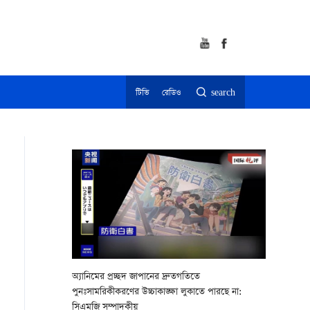
টিভি
রেডিও
search
অ্যানিমের প্রচ্ছদ জাপানের দ্রুতগতিতে
পুনঃসামরিকীকরণের উচ্চাকাঙ্ক্ষা লুকাতে পারছে না:
সিএমজি সম্পাদকীয়