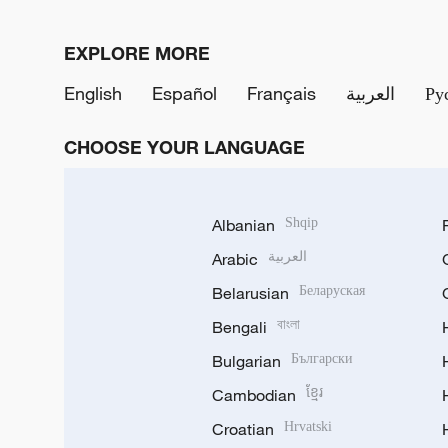
EXPLORE MORE
English
Español
Français
العربية
Ру
CHOOSE YOUR LANGUAGE
Albanian
Shqip
Arabic
العربية
Belarusian
Беларуская
Bengali
বাংলা
Bulgarian
Български
Cambodian
ខ្មែរ
Croatian
Hrvatski