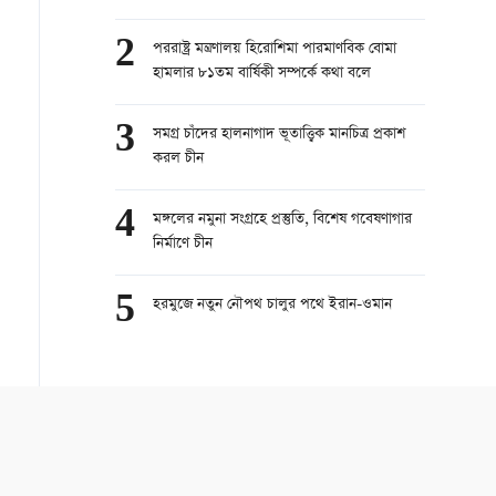
2
পররাষ্ট্র মন্ত্রণালয় হিরোশিমা পারমাণবিক বোমা
হামলার ৮১তম বার্ষিকী সম্পর্কে কথা বলে
3
সমগ্র চাঁদের হালনাগাদ ভূতাত্ত্বিক মানচিত্র প্রকাশ
করল চীন
4
মঙ্গলের নমুনা সংগ্রহে প্রস্তুতি, বিশেষ গবেষণাগার
নির্মাণে চীন
5
হরমুজে নতুন নৌপথ চালুর পথে ইরান-ওমান