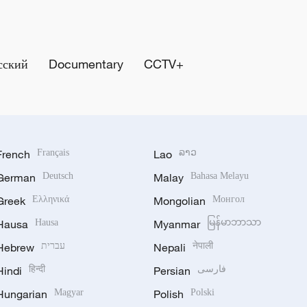
сский
Documentary
CCTV+
French
Français
Lao
ລາວ
German
Deutsch
Malay
Bahasa Melayu
Greek
Ελληνικά
Mongolian
Монгол
Hausa
Hausa
Myanmar
မြန်မာဘာသာ
Hebrew
עברית
Nepali
नेपाली
Hindi
हिन्दी
Persian
فارسی
Hungarian
Magyar
Polish
Polski