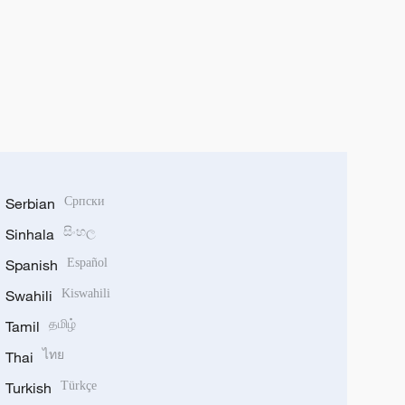
Serbian
Српски
Sinhala
සිංහල
Spanish
Español
Swahili
Kiswahili
Tamil
தமிழ்
Thai
ไทย
Turkish
Türkçe