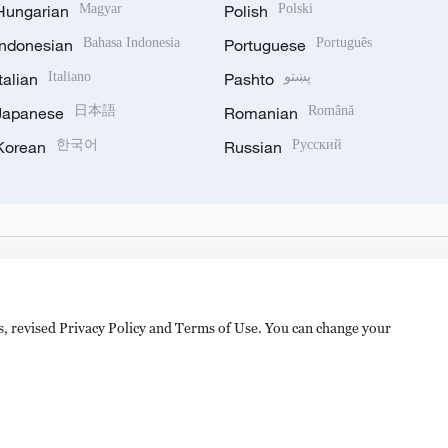
Hungarian
Magyar
Polish
Polski
Indonesian
Bahasa Indonesia
Portuguese
Português
Italian
Italiano
Pashto
پښتو
Japanese
日本語
Romanian
Română
Korean
한국어
Russian
Русский
es, revised Privacy Policy and Terms of Use. You can change your
hijingshan Road, Beijing, China. 100040