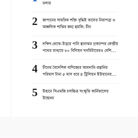
ডলার
2
জাপানের সামরিক শক্তি বৃদ্ধিই তাদের নিরাপত্তা ও
আঞ্চলিক শান্তির জন্য হুমকি: চীন
3
দক্ষিণ-থেকে-উত্তরে পানি স্থানান্তর প্রকল্পের কেন্দ্রীয়
পথের মাধ্যমে ৮০ বিলিয়ন ঘনমিটারেরও বেশি
পানি স্থানান্তরিত
4
চীনের বৈদেশিক বাণিজ্যের আমদানি-রপ্তানির
পরিমাণ টানা ৫ মাস ধরে ৪ ট্রিলিয়ন ইউয়ানের
বেশি
5
উহানে সিএমজি চলচ্চিত্র সংস্কৃতি কার্নিভালের
উদ্বোধন