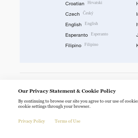
Croatian
Hrvatski
Czech
Český
English
English
Esperanto
Esperanto
Filipino
Filipino
DOWNLOAD OUR APP
Our Privacy Statement & Cookie Policy
By continuing to browse our site you agree to our use of cooki
cookie settings through your browser.
Privacy Policy
Terms of Use
© China Radio International.CRI. All Rights Reserved. 16A S