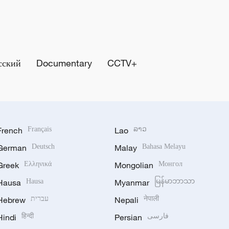
сский
Documentary
CCTV+
French
Français
Lao
ລາວ
German
Deutsch
Malay
Bahasa Melayu
Greek
Ελληνικά
Mongolian
Монгол
Hausa
Hausa
Myanmar
မြန်မာဘာသာ
Hebrew
עברית
Nepali
नेपाली
Hindi
हिन्दी
Persian
فارسی