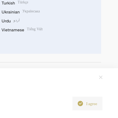
Turkish
Türkçe
Ukrainian
Українська
Urdu
اردو
Vietnamese
Tiếng Việt
I agree