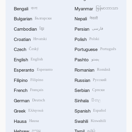
বাংলা
မြန်မာဘာသာ
Bengali
Myanmar
Български
नेपाली
Bulgarian
Nepali
ខ្មែរ
فارسی
Cambodian
Persian
Hrvatski
Polski
Croatian
Polish
Český
Português
Czech
Portuguese
English
پښتو
English
Pashto
Esperanto
Română
Esperanto
Romanian
Filipino
Русский
Filipino
Russian
Français
Српски
French
Serbian
Deutsch
සිංහල
German
Sinhala
Ελληνικά
Español
Greek
Spanish
Hausa
Kiswahili
Hausa
Swahili
עברית
தமிழ்
Hebrew
Tamil