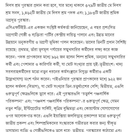
দিবস শ্রম পুরস্কার প্রদান করা হবে, যার মধ্যে থাকবে ৩৭৯টি জাতীয় মে দিবস
শ্রম সনদ, ১,৪৬২টি জাতীয় মে দিবস শ্রম পদক এবং ১,১৮৩টি জাতীয় শ্রমিক
অগ্রদূত পুরস্কার।
এসিএফটিইউ-এর একজন সংশ্লিষ্ট কর্মকর্তা জানিয়েছেন, এ বছর প্রশংসিত
অগ্রগামী গোষ্ঠী ও ব্যক্তিরা পার্টির কেন্দ্রীয় দায়িত্ব পালনে এবং উন্নত মানের
উন্নয়নে অনুকরণীয় ও অগ্রণী ভূমিকা পালন করেছেন। তাদের তিনটি প্রধান বৈশিষ্ট্য
রয়েছে: প্রথমত, তাঁরা তৃণমূল পর্যায়ের সম্মুখসারির কর্মীদের লক্ষ্য করে কাজ
করেন। পদক প্রাপকদের মধ্যে ৯৬২ জন হলেন শিল্প শ্রমিক, অন্যান্য সম্মুখসারির
কর্মী এবং পেশাদার ও কারিগরি কর্মী, যা মোট সংখ্যার প্রায় দুই-তৃতীয়াংশ। খাদ্য
সরবরাহকর্মীদের মতো নতুন ধরনের কর্মসংস্থানে নিযুক্ত কর্মীরাও একটি
উল্লেখযোগ্য অংশ গঠন করেন। পাইওনিয়ার পুরস্কার প্রাপকদের মধ্যে ৯২২ জন
হলেন কর্মদল (বিভাগ), যা মোট সংখ্যার তিন-চতুর্থাংশের বেশি; দ্বিতীয়ত, এগুলি
গুরুত্বপূর্ণ ক্ষেত্রগুলিকে তুলে ধরে। এই পুরস্কারগুলি "চতুর্দশ পঞ্চবার্ষিক
পরিকল্পনা" এবং "পঞ্চদশ পঞ্চবার্ষিক পরিকল্পনা"-র গুরুত্বপূর্ণ ক্ষেত্র, যেমন
নতুন শক্তি, ইন্টিগ্রেটেড সার্কিট, কৃত্রিম বুদ্ধিমত্তা এবং কোয়ান্টাম যোগাযোগের
ওপর আলোকপাত করে। এগুলি ইয়াক্সিয়া জলবিদ্যুত্ প্রকল্পের মতো গুরুত্বপূর্ণ
জাতীয় প্রকল্প এবং শিল্পশ্রমিকদের সংস্কারকে গভীরতর করার জন্য স্বীকৃত
অসামান্য ব্যক্তি ও গোষ্ঠীগুলিকেও তুলে ধরে; তৃতীয়ত, পুরস্কারের কাঠামো এবং