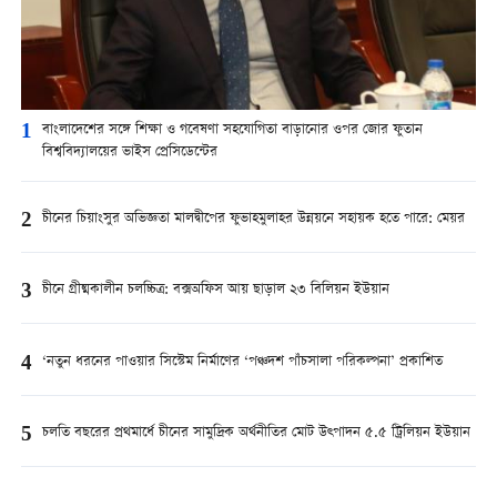
1
বাংলাদেশের সঙ্গে শিক্ষা ও গবেষণা সহযোগিতা বাড়ানোর ওপর জোর ফুতান
বিশ্ববিদ্যালয়ের ভাইস প্রেসিডেন্টের
2
চীনের চিয়াংসুর অভিজ্ঞতা মালদ্বীপের ফুভাহমুলাহর উন্নয়নে সহায়ক হতে পারে: মেয়র
3
চীনে গ্রীষ্মকালীন চলচ্চিত্র: বক্সঅফিস আয় ছাড়াল ২৩ বিলিয়ন ইউয়ান
4
‘নতুন ধরনের পাওয়ার সিস্টেম নির্মাণের ‘পঞ্চদশ পাঁচসালা পরিকল্পনা’ প্রকাশিত
5
চলতি বছরের প্রথমার্ধে চীনের সামুদ্রিক অর্থনীতির মোট উত্পাদন ৫.৫ ট্রিলিয়ন ইউয়ান