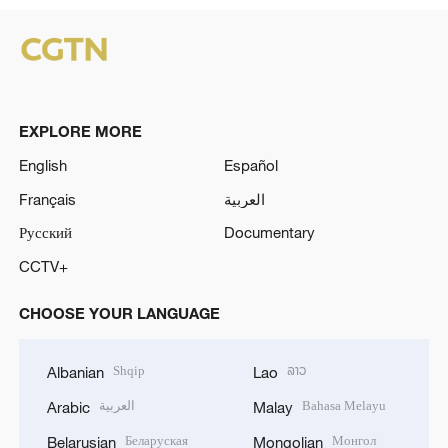
EXPLORE MORE
English
Español
Français
العربية
Русский
Documentary
CCTV+
CHOOSE YOUR LANGUAGE
Shqip
ລາວ
Albanian
Lao
العربية
Bahasa Melayu
Arabic
Malay
Беларуская
Монгол
Belarusian
Mongolian