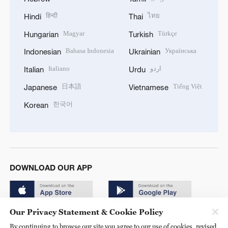
हिन्दी
ไทย
Hindi
Thai
Magyar
Türkçe
Hungarian
Turkish
Bahasa Indonesia
Українська
Indonesian
Ukrainian
Italiano
اردو
Italian
Urdu
日本語
Tiếng Việt
Japanese
Vietnamese
한국어
Korean
DOWNLOAD OUR APP
Our Privacy Statement & Cookie Policy
By continuing to browse our site you agree to our use of cookies, revised