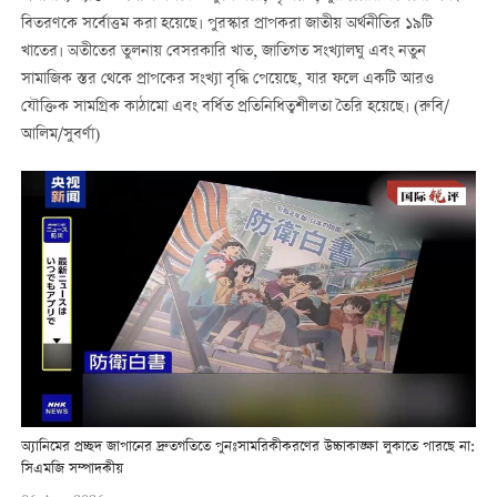
বিতরণকে সর্বোত্তম করা হয়েছে। পুরস্কার প্রাপকরা জাতীয় অর্থনীতির ১৯টি
খাতের। অতীতের তুলনায় বেসরকারি খাত, জাতিগত সংখ্যালঘু এবং নতুন
সামাজিক স্তর থেকে প্রাপকের সংখ্যা বৃদ্ধি পেয়েছে, যার ফলে একটি আরও
যৌক্তিক সামগ্রিক কাঠামো এবং বর্ধিত প্রতিনিধিত্বশীলতা তৈরি হয়েছে। (রুবি/
আলিম/সুবর্ণা)
অ্যানিমের প্রচ্ছদ জাপানের দ্রুতগতিতে পুনঃসামরিকীকরণের উচ্চাকাঙ্ক্ষা লুকাতে পারছে না:
সিএমজি সম্পাদকীয়