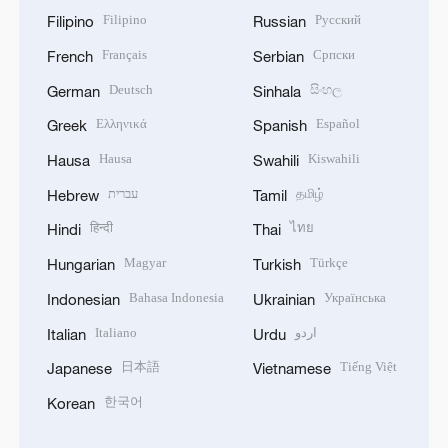
Filipino
Русский
Filipino
Russian
Français
Српски
French
Serbian
Deutsch
සිංහල
German
Sinhala
Ελληνικά
Español
Greek
Spanish
Hausa
Kiswahili
Hausa
Swahili
עברית
தமிழ்
Hebrew
Tamil
हिन्दी
ไทย
Hindi
Thai
Magyar
Türkçe
Hungarian
Turkish
Bahasa Indonesia
Українська
Indonesian
Ukrainian
Italiano
اردو
Italian
Urdu
日本語
Tiếng Việt
Japanese
Vietnamese
한국어
Korean