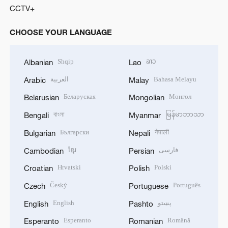
CCTV+
CHOOSE YOUR LANGUAGE
Shqip
ລາວ
Albanian
Lao
العربية
Bahasa Melayu
Arabic
Malay
Беларуская
Монгол
Belarusian
Mongolian
বাংলা
မြန်မာဘာသာ
Bengali
Myanmar
Български
नेपाली
Bulgarian
Nepali
ខ្មែរ
فارسی
Cambodian
Persian
Hrvatski
Polski
Croatian
Polish
Český
Português
Czech
Portuguese
English
پښتو
English
Pashto
Esperanto
Română
Esperanto
Romanian