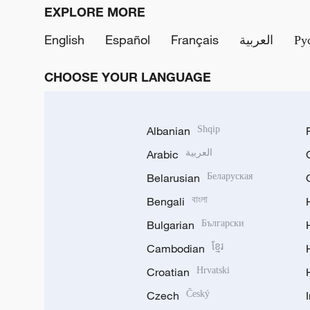
EXPLORE MORE
English
Español
Français
العربية
Ру
CHOOSE YOUR LANGUAGE
Albanian
Shqip
Arabic
العربية
Belarusian
Беларуская
Bengali
বাংলা
Bulgarian
Български
Cambodian
ខ្មែរ
Croatian
Hrvatski
Czech
Český