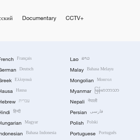
сский
Documentary
CCTV+
French
Français
Lao
ລາວ
German
Deutsch
Malay
Bahasa Melayu
Greek
Ελληνικά
Mongolian
Монгол
Hausa
Hausa
Myanmar
မြန်မာဘာသာ
Hebrew
עברית
Nepali
नेपाली
Hindi
हिन्दी
Persian
فارسی
Hungarian
Magyar
Polish
Polski
Indonesian
Bahasa Indonesia
Portuguese
Português