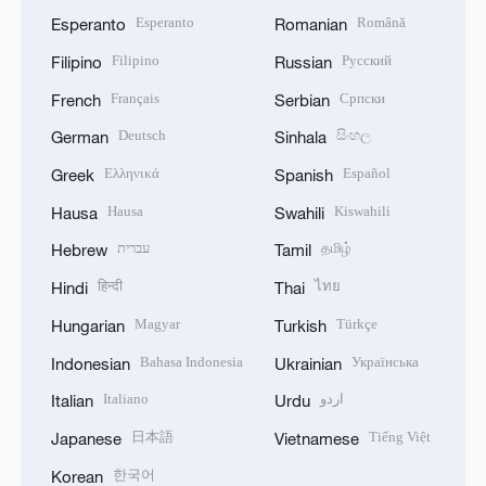
Esperanto
Română
Esperanto
Romanian
Filipino
Русский
Filipino
Russian
Français
Српски
French
Serbian
Deutsch
සිංහල
German
Sinhala
Ελληνικά
Español
Greek
Spanish
Hausa
Kiswahili
Hausa
Swahili
עברית
தமிழ்
Hebrew
Tamil
हिन्दी
ไทย
Hindi
Thai
Magyar
Türkçe
Hungarian
Turkish
Bahasa Indonesia
Українська
Indonesian
Ukrainian
Italiano
اردو
Italian
Urdu
日本語
Tiếng Việt
Japanese
Vietnamese
한국어
Korean