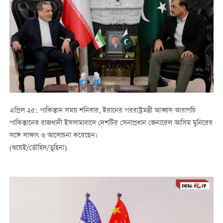
এপ্রিল ২৫: পাকিস্তান সময় শনিবার, ইরানের পররাষ্ট্রমন্ত্রী আব্বাস আরাগচি
পাকিস্তানের রাজধানী ইসলামাবাদে দেশটির সেনাপ্রধান জেনারেল আসিম মুনিরের
সঙ্গে সাক্ষাৎ ও আলোচনা করেছেন।
(শুয়েই/তৌহিদ/তুহিনা)