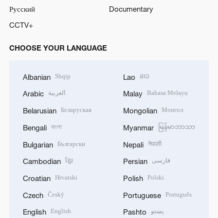
Русский
Documentary
CCTV+
CHOOSE YOUR LANGUAGE
Shqip
ລາວ
Albanian
Lao
العربية
Bahasa Melayu
Arabic
Malay
Беларуская
Монгол
Belarusian
Mongolian
বাংলা
မြန်မာဘာသာ
Bengali
Myanmar
Български
नेपाली
Bulgarian
Nepali
ខ្មែរ
فارسی
Cambodian
Persian
Hrvatski
Polski
Croatian
Polish
Český
Português
Czech
Portuguese
English
پښتو
English
Pashto