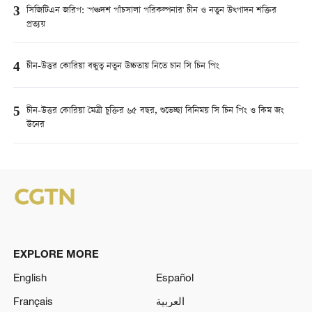
3
সিজিটিএন জরিপ: 'পঞ্চদশ পাঁচসালা পরিকল্পনার' চীন ও নতুন উত্পাদন শক্তির
প্রত্যয়
4
চীন-উত্তর কোরিয়া বন্ধুত্ব নতুন উচ্চতায় নিতে চান সি চিন পিং
5
চীন-উত্তর কোরিয়া মৈত্রী চুক্তির ৬৫ বছর, শুভেচ্ছা বিনিময় সি চিন পিং ও কিম জং
উনের
EXPLORE MORE
English
Español
Français
العربية