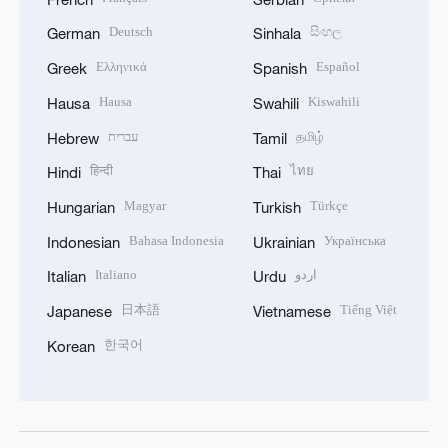
Deutsch
සිංහල
German
Sinhala
Ελληνικά
Español
Greek
Spanish
Hausa
Kiswahili
Hausa
Swahili
עברית
தமிழ்
Hebrew
Tamil
हिन्दी
ไทย
Hindi
Thai
Magyar
Türkçe
Hungarian
Turkish
Bahasa Indonesia
Українська
Indonesian
Ukrainian
Italiano
اردو
Italian
Urdu
日本語
Tiếng Việt
Japanese
Vietnamese
한국어
Korean