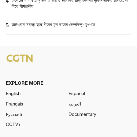
4
চীনে ১৫টি বিশ্ব প্রাকৃতিক ঐতিহ্য ও ৪টি বিশ্ব প্রাকৃতিক-সাংস্কৃতিক ঐতিহ্য রয়েছে; যা
বিশ্বে শীর্ষস্থানীয়
5
তাইওয়ান সমস্যা হচ্ছে চীনের মূল স্বার্থের কেন্দ্রবিন্দু: মুখপাত্র
EXPLORE MORE
English
Español
Français
العربية
Русский
Documentary
CCTV+