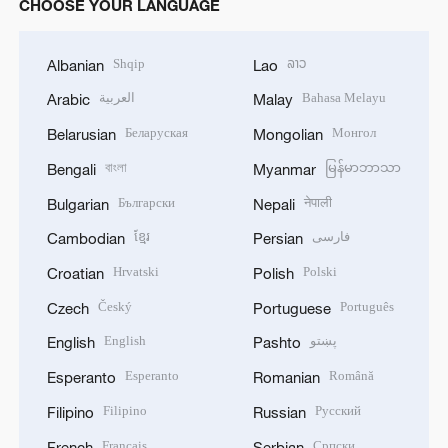
CHOOSE YOUR LANGUAGE
Shqip
ລາວ
Albanian
Lao
العربية
Bahasa Melayu
Arabic
Malay
Беларуская
Монгол
Belarusian
Mongolian
বাংলা
မြန်မာဘာသာ
Bengali
Myanmar
Български
नेपाली
Bulgarian
Nepali
ខ្មែរ
فارسی
Cambodian
Persian
Hrvatski
Polski
Croatian
Polish
Český
Português
Czech
Portuguese
English
پښتو
English
Pashto
Esperanto
Română
Esperanto
Romanian
Filipino
Русский
Filipino
Russian
Français
Српски
French
Serbian