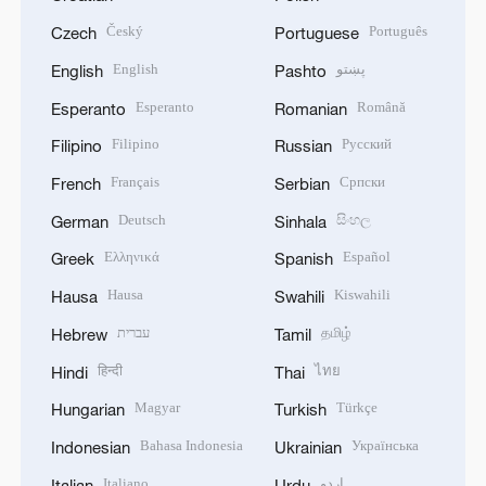
Český
Português
Czech
Portuguese
English
پښتو
English
Pashto
Esperanto
Română
Esperanto
Romanian
Filipino
Русский
Filipino
Russian
Français
Српски
French
Serbian
Deutsch
සිංහල
German
Sinhala
Ελληνικά
Español
Greek
Spanish
Hausa
Kiswahili
Hausa
Swahili
עברית
தமிழ்
Hebrew
Tamil
हिन्दी
ไทย
Hindi
Thai
Magyar
Türkçe
Hungarian
Turkish
Bahasa Indonesia
Українська
Indonesian
Ukrainian
Italiano
اردو
Italian
Urdu