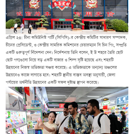
এপ্রিল ২৩: চীনা কমিউনিস্ট পার্টি (সিপিসি)-র কেন্দ্রীয় কমিটির সাধারণ সম্পাদক,
চীনের প্রেসিডেন্ট, ও কেন্দ্রীয় সামরিক কমিশনের চেয়ারম্যান সি চিন পিং, সম্প্রতি
একটি গুরুত্বপূর্ণ র্নিদেশনা দেন। নির্দেশনায় তিনি বলেন, ই উ শহরে তৈরি ছোট
ছোট পণ্যগুলো নিয়ে বড় একটি বাজার ও শিল্প সৃষ্টি হয়েছে এবং শহরটি
উন্নয়নের নিজস্ব অভিজ্ঞতা সঞ্চয় করেছে। এ অভিজ্ঞতাকে অন্যান্য অঞ্চলের
উন্নয়নেও কাজে লাগাতে হবে। শহরটি স্থানীয় বাস্তব অবস্থা অনুযায়ী, জেলা
পর্যায়ের অর্থনীতি উন্নয়নের একটি সফল দৃষ্টান্ত স্থাপন করেছে।