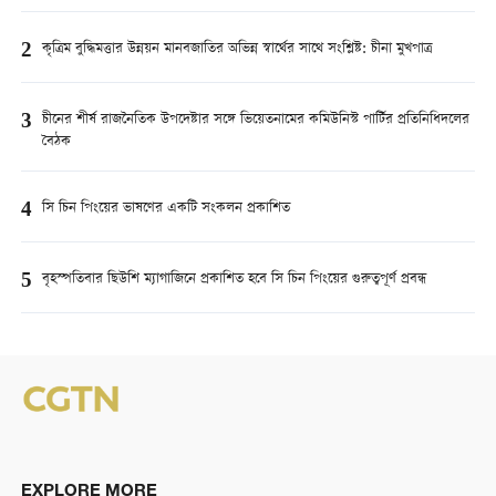
2
কৃত্রিম বুদ্ধিমত্তার উন্নয়ন মানবজাতির অভিন্ন স্বার্থের সাথে সংশ্লিষ্ট: চীনা মুখপাত্র
3
চীনের শীর্ষ রাজনৈতিক উপদেষ্টার সঙ্গে ভিয়েতনামের কমিউনিস্ট পার্টির প্রতিনিধিদলের
বৈঠক
4
সি চিন পিংয়ের ভাষণের একটি সংকলন প্রকাশিত
5
বৃহস্পতিবার ছিউশি ম্যাগাজিনে প্রকাশিত হবে সি চিন পিংয়ের গুরুত্বপূর্ণ প্রবন্ধ
EXPLORE MORE