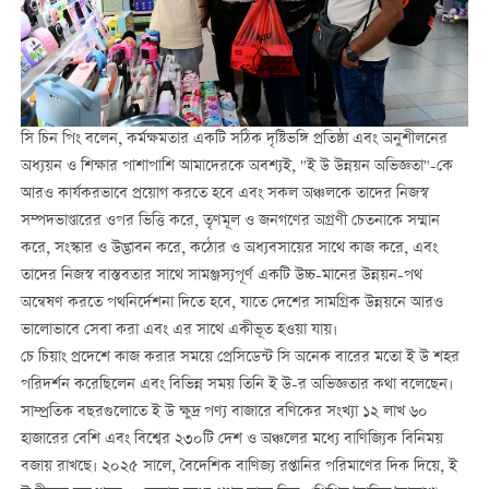
সি চিন পিং বলেন, কর্মক্ষমতার একটি সঠিক দৃষ্টিভঙ্গি প্রতিষ্ঠা এবং অনুশীলনের
অধ্যয়ন ও শিক্ষার পাশাপাশি আমাদেরকে অবশ্যই, "ই উ উন্নয়ন অভিজ্ঞতা"-কে
আরও কার্যকরভাবে প্রয়োগ করতে হবে এবং সকল অঞ্চলকে তাদের নিজস্ব
সম্পদভাণ্ডারের ওপর ভিত্তি করে, তৃণমূল ও জনগণের অগ্রণী চেতনাকে সম্মান
করে, সংস্কার ও উদ্ভাবন করে, কঠোর ও অধ্যবসায়ের সাথে কাজ করে, এবং
তাদের নিজস্ব বাস্তবতার সাথে সামঞ্জস্যপূর্ণ একটি উচ্চ-মানের উন্নয়ন-পথ
অন্বেষণ করতে পথনির্দেশনা দিতে হবে, যাতে দেশের সামগ্রিক উন্নয়নে আরও
ভালোভাবে সেবা করা এবং এর সাথে একীভূত হওয়া যায়।
চে চিয়াং প্রদেশে কাজ করার সময়ে প্রেসিডেন্ট সি অনেক বারের মতো ই উ শহর
পরিদর্শন করেছিলেন এবং বিভিন্ন সময় তিনি ই উ-র অভিজ্ঞতার কথা বলেছেন।
সাম্প্রতিক বছরগুলোতে ই উ ক্ষুদ্র পণ্য বাজারে বণিকের সংখ্যা ১২ লাখ ৬০
হাজারের বেশি এবং বিশ্বের ২৩০টি দেশ ও অঞ্চলের মধ্যে বাণিজ্যিক বিনিময়
বজায় রাখছে। ২০২৫ সালে, বৈদেশিক বাণিজ্য রপ্তানির পরিমাণের দিক দিয়ে, ই