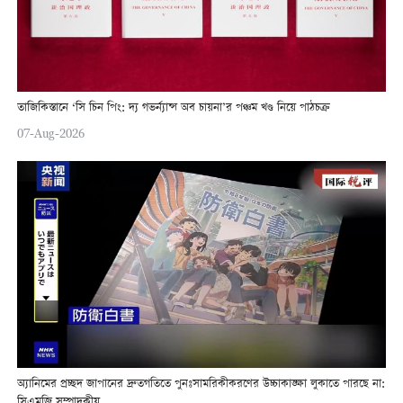
তাজিকিস্তানে ‘সি চিন পিং: দ্য গভর্ন্যান্স অব চায়না’র পঞ্চম খণ্ড নিয়ে পাঠচক্র
07-Aug-2026
অ্যানিমের প্রচ্ছদ জাপানের দ্রুতগতিতে পুনঃসামরিকীকরণের উচ্চাকাঙ্ক্ষা লুকাতে পারছে না:
সিএমজি সম্পাদকীয়