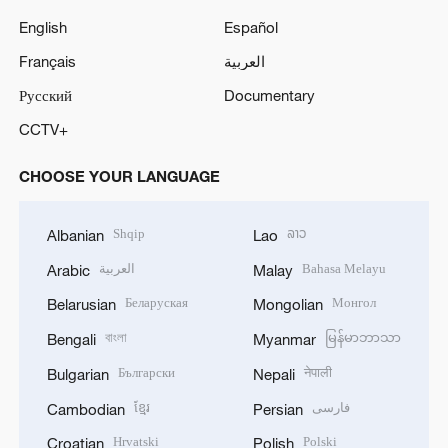
English
Español
Français
العربية
Русский
Documentary
CCTV+
CHOOSE YOUR LANGUAGE
Shqip
ລາວ
Albanian
Lao
العربية
Bahasa Melayu
Arabic
Malay
Беларуская
Монгол
Belarusian
Mongolian
বাংলা
မြန်မာဘာသာ
Bengali
Myanmar
Български
नेपाली
Bulgarian
Nepali
ខ្មែរ
فارسی
Cambodian
Persian
Hrvatski
Polski
Croatian
Polish