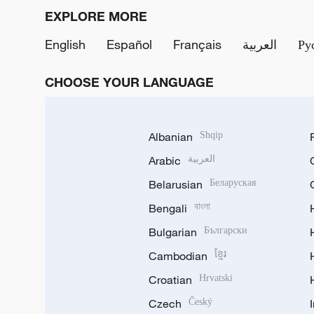
EXPLORE MORE
English
Español
Français
العربية
Ру
CHOOSE YOUR LANGUAGE
Albanian
Shqip
Arabic
العربية
Belarusian
Беларуская
Bengali
বাংলা
Bulgarian
Български
Cambodian
ខ្មែរ
Croatian
Hrvatski
Czech
Český