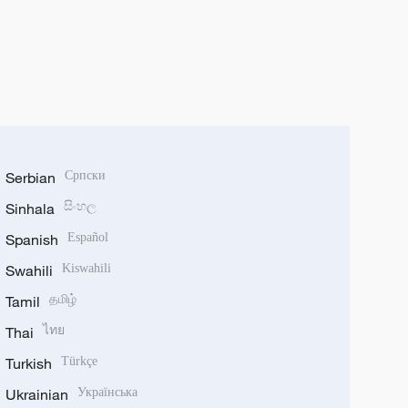
Serbian
Српски
Sinhala
සිංහල
Spanish
Español
Swahili
Kiswahili
Tamil
தமிழ்
Thai
ไทย
Turkish
Türkçe
Ukrainian
Українська