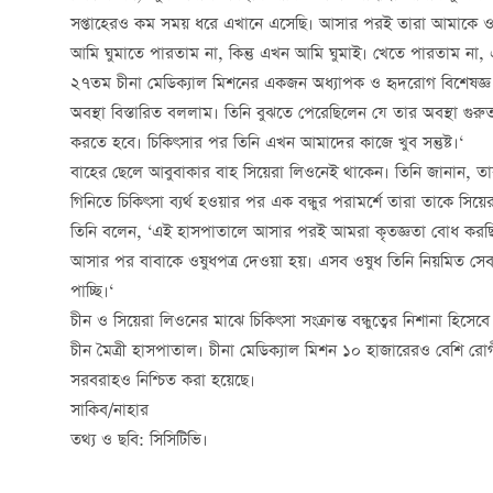
সপ্তাহেরও কম সময় ধরে এখানে এসেছি। আসার পরই তারা আমাকে ওষ
আমি ঘুমাতে পারতাম না, কিন্তু এখন আমি ঘুমাই। খেতে পারতাম না
২৭তম চীনা মেডিক্যাল মিশনের একজন অধ্যাপক ও হৃদরোগ বিশেষজ্ঞ
অবস্থা বিস্তারিত বললাম। তিনি বুঝতে পেরেছিলেন যে তার অবস্থা গু
করতে হবে। চিকিৎসার পর তিনি এখন আমাদের কাজে খুব সন্তুষ্ট।‘
বাহের ছেলে আবুবাকার বাহ সিয়েরা লিওনেই থাকেন। তিনি জানান, তা
গিনিতে চিকিৎসা ব্যর্থ হওয়ার পর এক বন্ধুর পরামর্শে তারা তাকে সিয়
তিনি বলেন, ‘এই হাসপাতালে আসার পরই আমরা কৃতজ্ঞতা বোধ করছি। 
আসার পর বাবাকে ওষুধপত্র দেওয়া হয়। এসব ওষুধ তিনি নিয়মিত স
পাচ্ছি।‘
চীন ও সিয়েরা লিওনের মাঝে চিকিৎসা সংক্রান্ত বন্ধুত্বের নিশানা হি
চীন মৈত্রী হাসপাতাল। চীনা মেডিক্যাল মিশন ১০ হাজারেরও বেশি রোগী
সরবরাহও নিশ্চিত করা হয়েছে।
সাকিব/নাহার
তথ্য ও ছবি: সিসিটিভি।