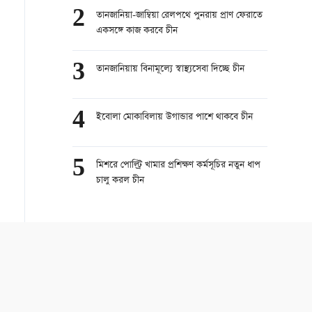
2
তানজানিয়া-জাম্বিয়া রেলপথে পুনরায় প্রাণ ফেরাতে
একসঙ্গে কাজ করবে চীন
3
তানজানিয়ায় বিনামূল্যে স্বাস্থ্যসেবা দিচ্ছে চীন
4
ইবোলা মোকাবিলায় উগান্ডার পাশে থাকবে চীন
5
মিশরে পোল্ট্রি খামার প্রশিক্ষণ কর্মসূচির নতুন ধাপ
চালু করল চীন