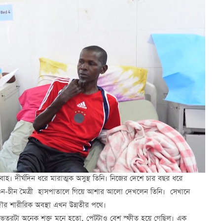
বাহ। দীর্ঘদিন ধরে মারাত্মক অসুস্থ তিনি। নিজের দেশে চার বছর ধরে
লিওন-চীন মৈত্রী হাসপাতালে গিয়ে আশার আলো দেখলেন তিনি। সেখানে
ৌর শারীরিক অবস্থা এখন উন্নতীর পথে।
র ভেতরটা অনেক শক্ত মনে হতো, পেটটাও বেশ স্ফীত হয়ে গেছিল। এক