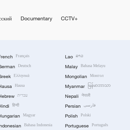
сский
Documentary
CCTV+
French
Français
Lao
ລາວ
German
Deutsch
Malay
Bahasa Melayu
Greek
Ελληνικά
Mongolian
Монгол
Hausa
Hausa
Myanmar
မြန်မာဘာသာ
Hebrew
עברית
Nepali
नेपाली
Hindi
हिन्दी
Persian
فارسی
Hungarian
Magyar
Polish
Polski
Indonesian
Bahasa Indonesia
Portuguese
Português